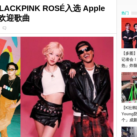
ACKPINK ROSÉ入选 Apple
热门
受欢迎歌曲
i
【多图】S
记者会
热」炸
【K社韩
Youn
个」成