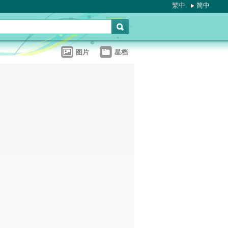
繁中
简中
图片
星档