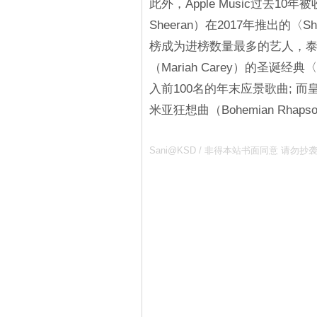
此外，Apple Music过去
Sheeran）在2017年推出的〈S
榜成为进榜数量最多的艺人，泰勒丝（
（Mariah Carey）的圣诞经典〈All
入前100名的年末应景歌曲; 而
米亚狂想曲（Bohemian Rh
Sani@KSD / 非得本站书面同意 