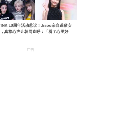
PINK 10周年活动惹议！Jisoo亲自道歉安
NK，真挚心声让韩网直呼：「看了心里好
广告