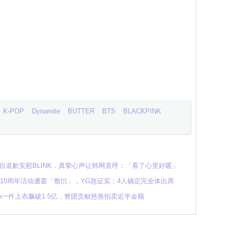
K-POP
Dynamite
BUTTER
BTS
BLACKPINK
soo亲自道歉安慰BLINK，真挚心声让韩网直呼：「看了心里好暖」
NK 10周年活动遭轰「敷衍」，YG急证实：4人确定完全体出席
min一件上衣飙破1.5亿，整团贡献慈善拍卖近半金额