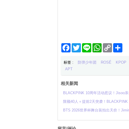
Facebook
Twitter
Line
WhatsApp
Copy
分
Link
享
标签 :
防弹少年团
ROSÉ
KPOP
APT
相关新闻
BLACKPINK 10周年活动惹议！Ji
限额40人＋提前2天突袭！BLACKPI
BTS 2026世界杯舞台装拍出天价！Ji
留言/评论