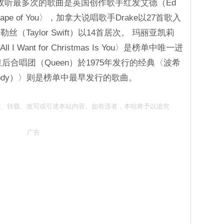
10年被收听最多次的歌曲是英国创作歌手红发艾德（Ed
hape of You〉，加拿大说唱歌手Drake以27首歌入
Taylor Swift）以14首居次。 玛丽亚凯莉
 I Want for Christmas Is You〉是榜单中唯一进
皇后合唱团（Queen）於1975年发行的经典〈波希
apsody）〉则是榜单中最早发行的歌曲。
请勿抄袭、转载、改写或引述本站内容。如有违者，本站将予以追究
广告