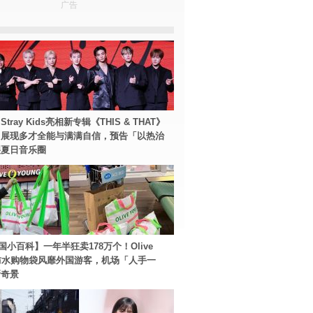
广告
tray Kids亮相新专辑《THIS & THAT》
！展现多才全能与满满自信，预告「以热治
裂夏日音乐圈
国小百科】一年半狂卖178万个！Olive
g防水购物袋风靡外国游客，机场「人手一
新奇景