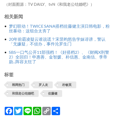
（封面图源：TV DAILY、tvN《和我老公结婚吧》）
相关新闻
梦幻联动！TWICE SANA搭档佐藤健主演日韩电影，粉
丝暴动：这组合太夯了
20年前霸凌疑云谁说谎？宋昰昀怒告学妹诽谤，警认
「无嫌疑」不侦办，事件沦罗生门
SBS一口气公开11部强档！《好搭档2》、《财阀X刑警
2》全回归！申惠善、金智媛、朴信惠、金南佶、李帝
勋...阵容太狂了
标签
韩网热门
罗人友
朴敏英
和我老公结婚吧
佐藤健
Facebook
Twitter
Line
WhatsApp
Copy
分
Link
享