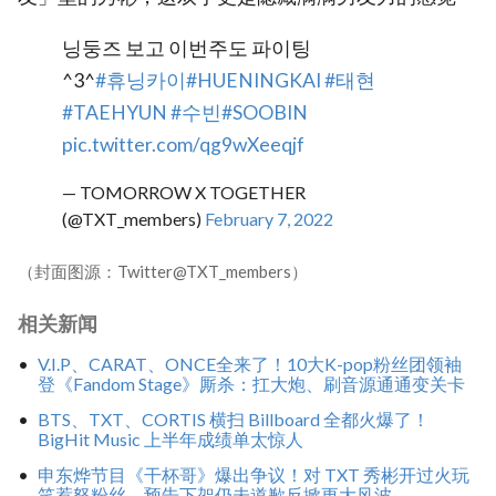
닝둥즈 보고 이번주도 파이팅
^3^
#휴닝카이
#HUENINGKAI
#태현
#TAEHYUN
#수빈
#SOOBIN
pic.twitter.com/qg9wXeeqjf
— TOMORROW X TOGETHER
(@TXT_members)
February 7, 2022
（封面图源：Twitter@TXT_members）
相关新闻
V.I.P、CARAT、ONCE全来了！10大K-pop粉丝团领袖
登《Fandom Stage》厮杀：扛大炮、刷音源通通变关卡
BTS、TXT、CORTIS 横扫 Billboard 全都火爆了！
BigHit Music 上半年成绩单太惊人
申东烨节目《干杯哥》爆出争议！对 TXT 秀彬开过火玩
笑惹怒粉丝，预告下架仍未道歉反掀更大风波