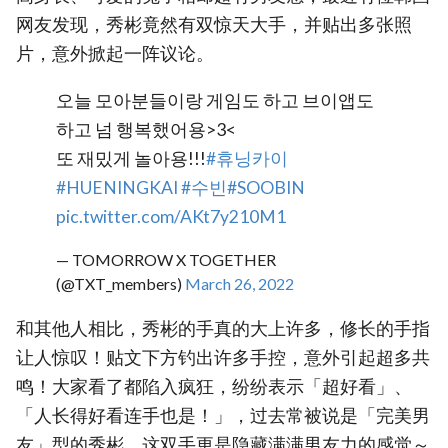
网友发现，秀彬竟然有双惊天大手，并贴出多张照
片，意外掀起一阵议论。
오늘 모아분들이랑 게임도 하고 브이앱도
하고 넘 행복했어용>3<
또 재밌게 놀아용!!!
#휴닝카이
#HUENINGKAI
#수빈
#SOOBIN
pic.twitter.com/AKt7y210M1
— TOMORROW X TOGETHER
(@TXT_members)
March 26, 2022
和其他人相比，秀彬的手真的大上许多，修长的手指
让人惊叹！贴文下方钓出许多手控，意外引起超多共
鸣！大家看了都陷入疯狂，纷纷表示「超好看」、
「人长得好看连手也是！」，过去常被说是「完美男
友」型的秀彬，这双手更是隐藏满满男友力的感觉～