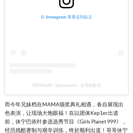
在 Instagram 查看這則貼文
YEONJUN（@yawnzzn）分享的貼文
而今年兄妹档在MAMA颁奖典礼相遇，各自展现出
色表演，让现场大饱眼福！在以团体Kep1er出道
前，休宁巴依叶参选选秀节目《Girls Planet 999》，
经历残酷赛制与艰辛训练，终於顺利出道！哥哥休宁