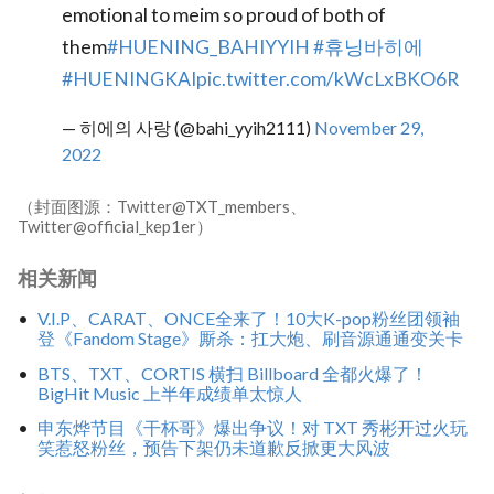
emotional to meim so proud of both of
them
#HUENING_BAHIYYIH
#휴닝바히에
#HUENINGKAI
pic.twitter.com/kWcLxBKO6R
— 히에의 사랑 (@bahi_yyih2111)
November 29,
2022
（封面图源：Twitter@TXT_members、
Twitter@official_kep1er）
相关新闻
V.I.P、CARAT、ONCE全来了！10大K-pop粉丝团领袖
登《Fandom Stage》厮杀：扛大炮、刷音源通通变关卡
BTS、TXT、CORTIS 横扫 Billboard 全都火爆了！
BigHit Music 上半年成绩单太惊人
申东烨节目《干杯哥》爆出争议！对 TXT 秀彬开过火玩
笑惹怒粉丝，预告下架仍未道歉反掀更大风波