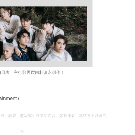
开曲目表 主打歌再度由朴诊永创作！
inment）
意 请勿抄袭、转载、改写或引述本站内容。如有违者，本站将予以追究
广告