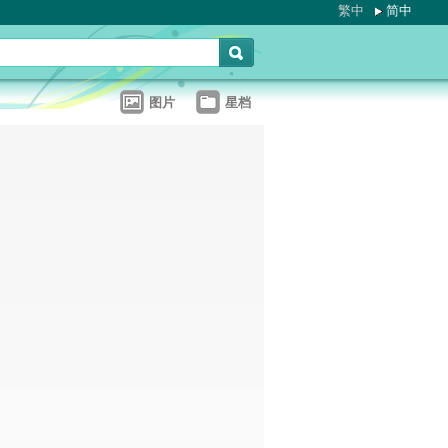
繁中
简中
图片
星档