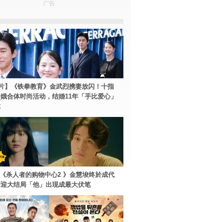
广告
片】《铁拳教育》金武烈携妻放闪！十指
娥合体时尚活动，结婚11年「手比爱心」
尔
ey+《杀人者的购物中心2 》金慧埈终於成代
周迎大结局「他」出现成最大伏笔