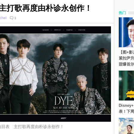
 主打歌再度由朴诊永创作！
热门
chel
1
【图+影
紧扣尹升
甜爆首
Disn
表！下
开曲目表 主打歌再度由朴诊永创作！