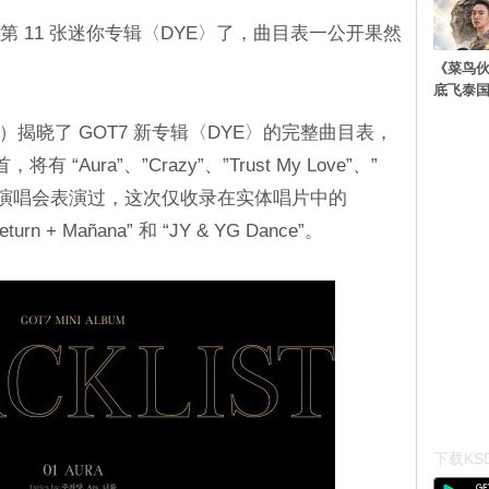
第 11 张迷你专辑〈DYE〉了，曲目表一公开果然
《菜鸟
底飞泰
天（13 日）揭晓了 GOT7 新专辑〈DYE〉的完整曲目表，
首，将有 “Aura”、”Crazy”、”Trust My Love”、”
先前在演唱会表演过，这次仅收录在实体唱片中的
eturn + Mañana” 和 “JY & YG Dance”。
下载KSD