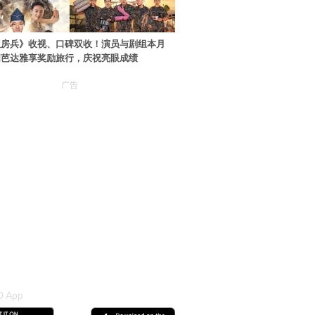
伙房兵》收视、口碑双收！演员与剧组本月
国芭达雅享奖励旅行，庆祝亮眼成绩
广告
 App