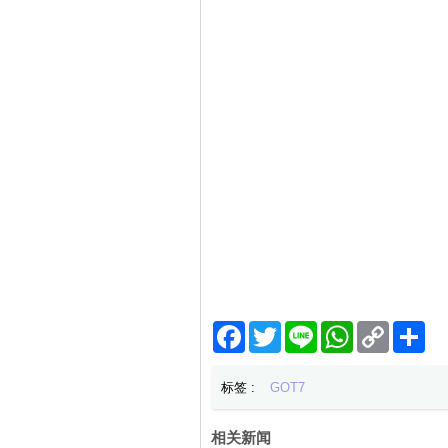
Facebook
Twitter
Line
WhatsApp
Copy
分
Link
享
标签 :
GOT7
相关新闻