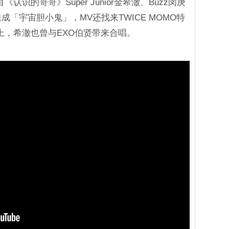
认识的哥哥》Super Junior金希澈、Buzz闵庚
成「宇宙胆小鬼」，MV还找来TWICE MOMO特
上，希澈也曾与EXO伯贤带来合唱。