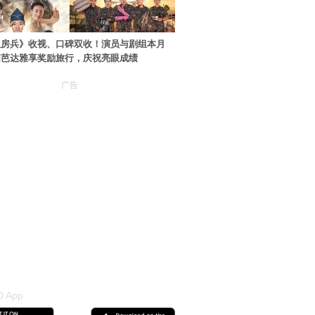
伙房兵》收视、口碑双收！演员与剧组本月
国芭达雅享奖励旅行，庆祝亮眼成绩
广告
 App