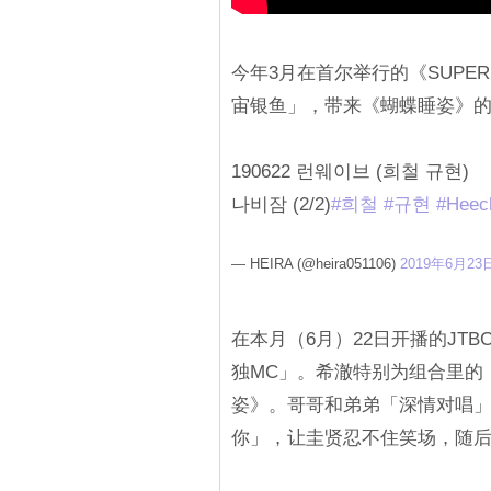
今年3月在首尔举行的《SUPER
宙银鱼」，带来《蝴蝶睡姿》的
190622 런웨이브 (희철 규현)
나비잠 (2/2)
#희철
#규현
#Heec
— HEIRA (@heira051106)
2019年6月23
在本月（6月）22日开播的JTB
独MC」。希澈特别为组合里的
姿》。哥哥和弟弟「深情对唱
你」，让圭贤忍不住笑场，随