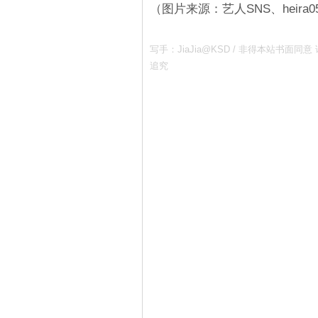
（图片来源：艺人SNS、heira0511
写手：JiaJia@KSD / 非得本站书
追究