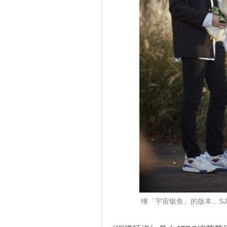
继「宇宙银鱼」的版本…S