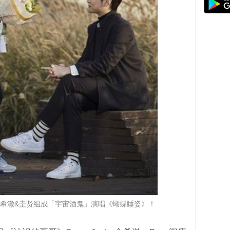
J希澈&圭贤组成「宇宙酒鬼」演唱《蝴蝶睡姿》！