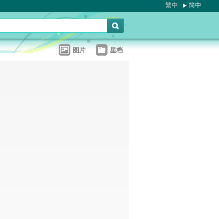
繁中
简中
图片
星档