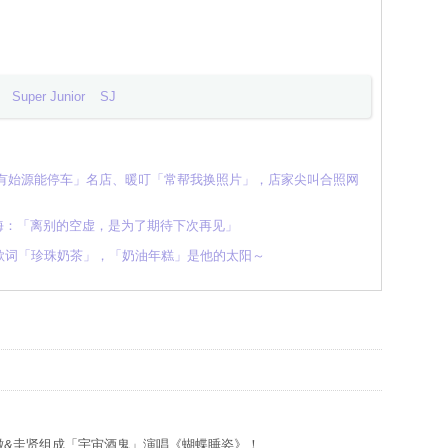
Super Junior
SJ
只有始源能停车」名店、暖叮「常帮我换照片」，店家尖叫合照网
r 东海：「离别的空虚，是为了期待下次再见」
会妙改歌词「珍珠奶茶」，「奶油年糕」是他的太阳～
希澈&圭贤组成「宇宙酒鬼」演唱《蝴蝶睡姿》！