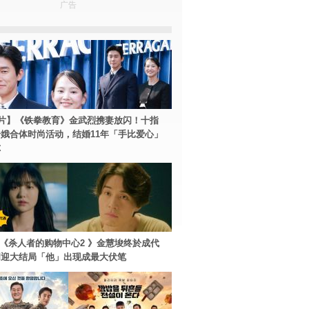
广告
片】《铁拳教育》金武烈携妻放闪！十指
娥合体时尚活动，结婚11年「手比爱心」
尔
ey+《杀人者的购物中心2 》金慧埈终於成代
周迎大结局「他」出现成最大伏笔