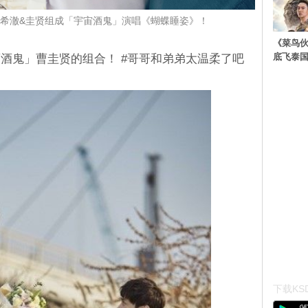
J希澈&圭贤组成「宇宙酒鬼」演唱《蝴蝶睡姿》！
《菜鸟
底飞泰
酒鬼」曹圭贤的组合！ #哥哥和弟弟太温柔了吧
下载KSD