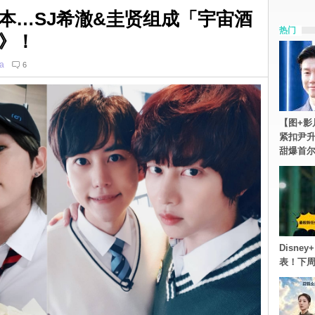
本…SJ希澈&圭贤组成「宇宙酒
热门
》！
ia
6
【图+影
紧扣尹升
甜爆首
Disn
表！下