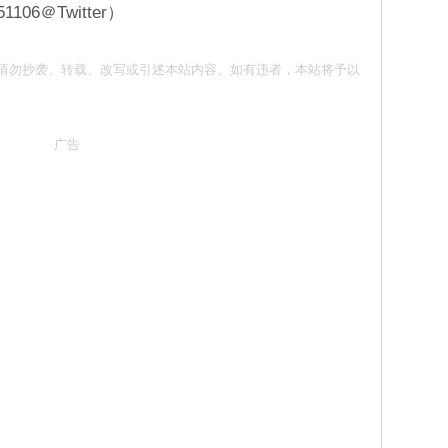
06＠Twitter）
面同意 请勿抄袭、转载、改写或引述本站内容。如有违者，本站将予以
广告