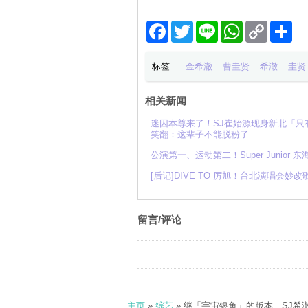
Facebook
Twitter
Line
WhatsApp
Copy
分
Link
享
标签 :
金希澈
曹圭贤
希澈
圭贤
相关新闻
迷因本尊来了！SJ崔始源现身新北「
笑翻：这辈子不能脱粉了
公演第一、运动第二！Super Junio
[后记]DIVE TO 厉旭！台北演唱
留言/评论
主页
»
综艺
» 继「宇宙银鱼」的版本…SJ