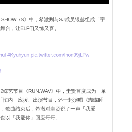
 SHOW 7S》中，希澈则与SJ成员银赫组成「宇
舞台，让ELF们又惊又喜。
hul
#Kyuhyun
pic.twitter.com/lnon99jLPw
日
C2综艺节目《RUN.WAV》中，圭贤首度成为「单
「忙内」应援、出演节目，还一起演唱《蝴蝶睡
」，歌曲结束后，希澈对圭贤说了一声「我爱
后也以「我爱你」回应哥哥。