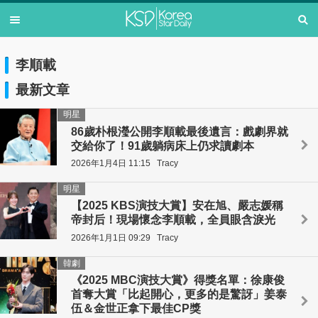
李順載
最新文章
明星
86歲朴根瀅公開李順載最後遺言：戲劇界就
交給你了！91歲躺病床上仍求讀劇本
2026年1月4日 11:15
Tracy
明星
【2025 KBS演技大賞】安在旭、嚴志媛稱
帝封后！現場懷念李順載，全員眼含淚光
2026年1月1日 09:29
Tracy
韓劇
《2025 MBC演技大賞》得獎名單：徐康俊
首奪大賞「比起開心，更多的是驚訝」姜泰
伍＆金世正拿下最佳CP獎