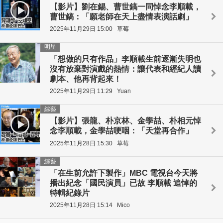
【影片】劉在錫、曹世鎬一同悼念李順載，
曹世鎬：「願老師在天上盡情表演話劇」
2025年11月29日 15:00
草莓
明星
「想做的只有作品」李順載生前逐漸失明也
沒有放棄對演戲的熱情：讓代表和經紀人讀
劇本、他再背起來！
2025年11月29日 11:29
Yuan
綜藝
【影片】張龍、朴京林、金學喆、朴相元悼
念李順載，金學喆哽咽：「天堂再合作」
2025年11月28日 15:30
草莓
綜藝
「在生前允許下製作」MBC 電視台今天將
播出紀念「國民演員」已故 李順載 追悼的
特輯紀錄片
2025年11月28日 15:14
Mico