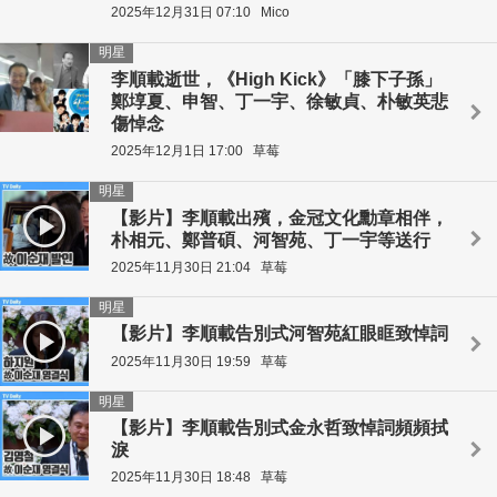
2025年12月31日 07:10
Mico
明星
李順載逝世，《High Kick》「膝下子孫」
鄭埻夏、申智、丁一宇、徐敏貞、朴敏英悲
傷悼念
2025年12月1日 17:00
草莓
明星
【影片】李順載出殯，金冠文化勳章相伴，
朴相元、鄭普碩、河智苑、丁一宇等送行
2025年11月30日 21:04
草莓
明星
【影片】李順載告別式河智苑紅眼眶致悼詞
2025年11月30日 19:59
草莓
明星
【影片】李順載告別式金永哲致悼詞頻頻拭
淚
2025年11月30日 18:48
草莓