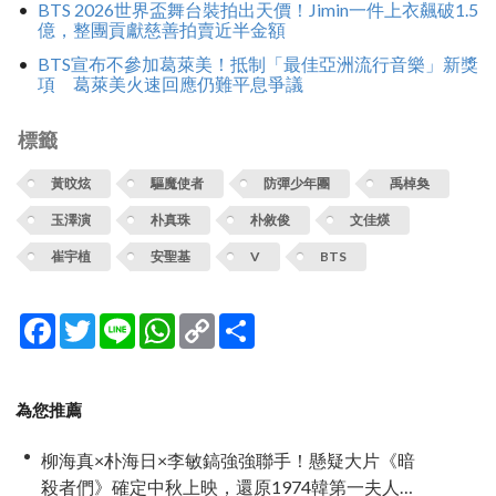
BTS 2026世界盃舞台裝拍出天價！Jimin一件上衣飆破1.5
億，整團貢獻慈善拍賣近半金額
BTS宣布不參加葛萊美！抵制「最佳亞洲流行音樂」新獎
項 葛萊美火速回應仍難平息爭議
標籤
黃旼炫
驅魔使者
防彈少年團
禹棹奐
玉澤演
朴真珠
朴敘俊
文佳煐
崔宇植
安聖基
V
BTS
Facebook
Twitter
Line
WhatsApp
Copy
分
Link
享
為您推薦
柳海真×朴海日×李敏鎬強強聯手！懸疑大片《暗
殺者們》確定中秋上映，還原1974韓第一夫人暗