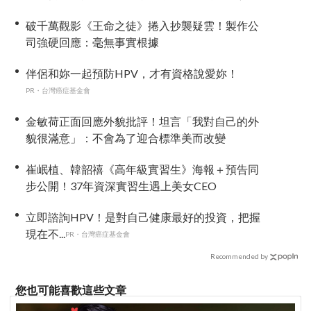
殺疑雲
破千萬觀影《王命之徒》捲入抄襲疑雲！製作公
司強硬回應：毫無事實根據
伴侶和妳一起預防HPV，才有資格說愛妳！
PR・台灣癌症基金會
金敏荷正面回應外貌批評！坦言「我對自己的外
貌很滿意」：不會為了迎合標準美而改變
崔岷植、韓韶禧《高年級實習生》海報＋預告同
步公開！37年資深實習生遇上美女CEO
立即諮詢HPV！是對自己健康最好的投資，把握
現在不...
PR・台灣癌症基金會
Recommended by
您也可能喜歡這些文章