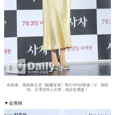
朴敘俊、禹棹奐主演《驅魔使者》舉行VIP試映會！V、黃旼
炫、玉澤演等人出席，為好友應援！
▼金善映