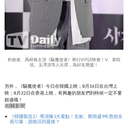
朴敘俊、禹棹奐主演《驅魔使者》舉行VIP試映會！V、黃旼
炫、玉澤演等人出席，為好友應援！
另外，《驅魔使者》今日在韓國上映；8月16日在台灣上
映；8月22日在香港上映，有興趣的朋友們到時候一定不要
錯過哦！
相關新聞
《韓國製造2》導演曝3大看點！玄彬、鄭雨盛9年恩怨全
面引爆：誰能活到最後？