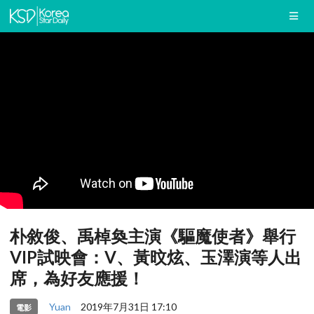
朴敘俊、禹棹奐主演《驅魔使者》舉行
VIP試映會：V、黃旼炫、玉澤演等人出
席，為好友應援！
Yuan
2019年7月31日 17:10
電影