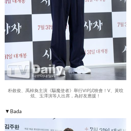
朴敘俊、禹棹奐主演《驅魔使者》舉行VIP試映會！V、黃旼
炫、玉澤演等人出席，為好友應援！
▼Bada