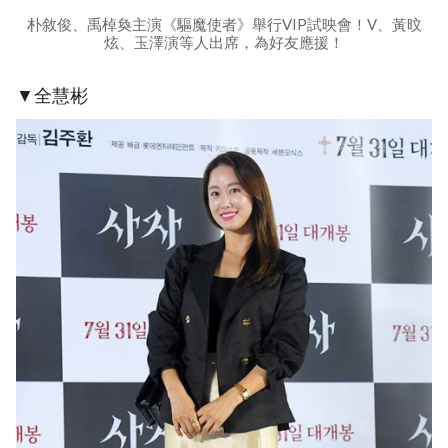
朴敘俊、禹棹奐主演《驅魔使者》舉行VIP試映會！V、黃旼
炫、玉澤演等人出席，為好友應援！
▼全慧彬