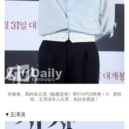
朴敘俊、禹棹奐主演《驅魔使者》舉行VIP試映會！V、黃旼
炫、玉澤演等人出席，為好友應援！
▼玉澤演