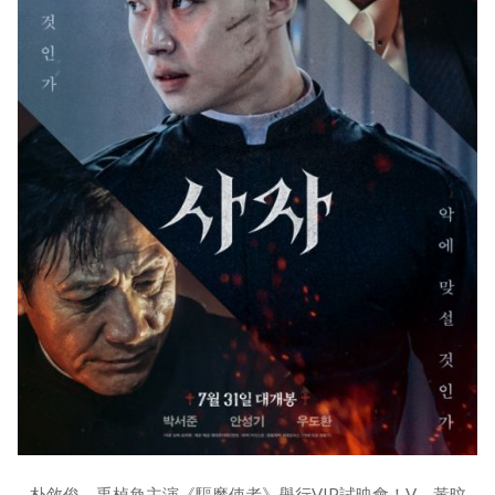
朴敘俊、禹棹奐主演《驅魔使者》舉行VIP試映會！V、黃旼