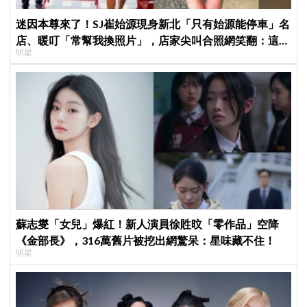
迷因本尊來了！SJ崔始源現身新北「只有始源能停車」名
店、暖叮「常幫我換照片」，店家尖叫合照網笑翻：這輩
明星
子不能脫粉了
蘇志燮「女兒」爆紅！新人演員徐貹旼「零作品」空降
《金部長》，316萬舊片被挖出網驚呆：星味藏不住！
明星