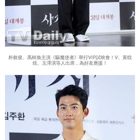
朴敘俊、禹棹奐主演《驅魔使者》舉行VIP試映會！V、黃旼
炫、玉澤演等人出席，為好友應援！