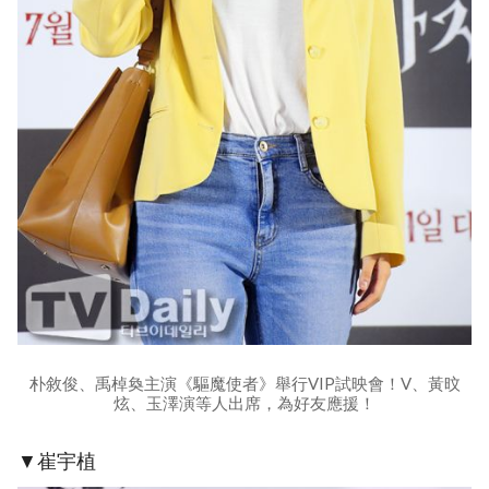
朴敘俊、禹棹奐主演《驅魔使者》舉行VIP試映會！V、黃旼
炫、玉澤演等人出席，為好友應援！
▼崔宇植