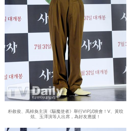
朴敘俊、禹棹奐主演《驅魔使者》舉行VIP試映會！V、黃旼
炫、玉澤演等人出席，為好友應援！