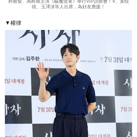
朴敘俊、禹棹奐主演《驅魔使者》舉行VIP試映會！V、黃旼
炫、玉澤演等人出席，為好友應援！
▼權律