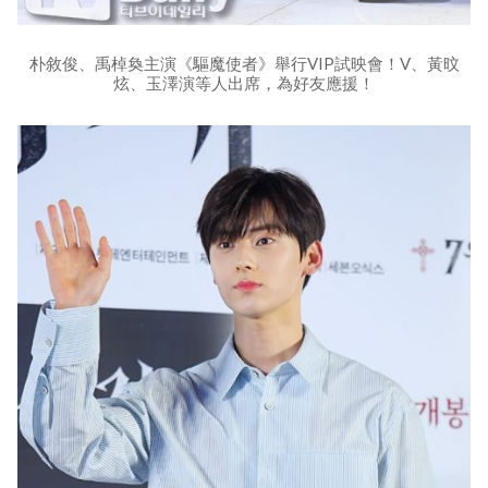
朴敘俊、禹棹奐主演《驅魔使者》舉行VIP試映會！V、黃旼
炫、玉澤演等人出席，為好友應援！