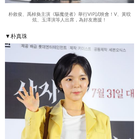
朴敘俊、禹棹奐主演《驅魔使者》舉行VIP試映會！V、黃旼
炫、玉澤演等人出席，為好友應援！
▼朴真珠