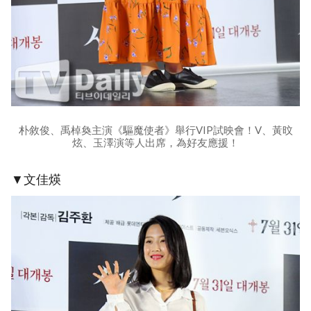
朴敘俊、禹棹奐主演《驅魔使者》舉行VIP試映會！V、黃旼
炫、玉澤演等人出席，為好友應援！
▼文佳煐