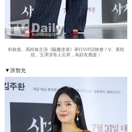
朴敘俊、禹棹奐主演《驅魔使者》舉行VIP試映會！V、黃旼
炫、玉澤演等人出席，為好友應援！
▼洪智允