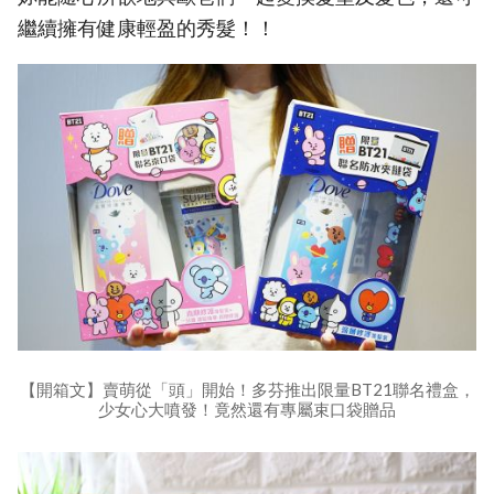
繼續擁有健康輕盈的秀髮！！
【開箱文】賣萌從「頭」開始！多芬推出限量BT21聯名禮盒，
少女心大噴發！竟然還有專屬束口袋贈品