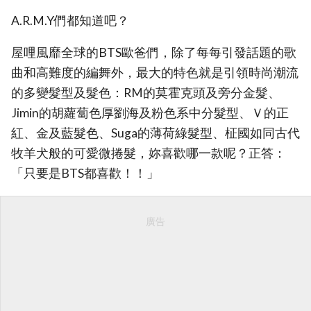
A.R.M.Y們都知道吧？
屋哩風靡全球的BTS歐爸們，除了每每引發話題的歌
曲和高難度的編舞外，最大的特色就是引領時尚潮流
的多變髮型及髮色：RM的莫霍克頭及旁分金髮、
Jimin的胡蘿蔔色厚劉海及粉色系中分髮型、Ｖ的正
紅、金及藍髮色、Suga的薄荷綠髮型、柾國如同古代
牧羊犬般的可愛微捲髮，妳喜歡哪一款呢？正答：
「只要是BTS都喜歡！！」
廣告