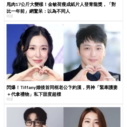
甩肉17公斤大變樣！金敏荷瘦成紙片人登青龍獎，「對
比一年前」網驚呆：以為不同人
明星
閃爆！Tiffany婚後首同框老公卞約漢，男神「緊牽護妻
＋代拿禮物」私下甜度超標
明星