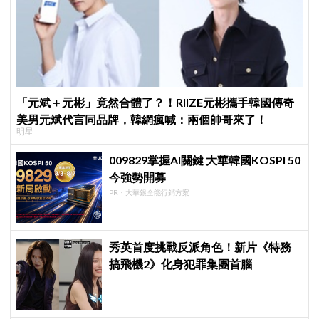
「元斌＋元彬」竟然合體了？！RIIZE元彬攜手韓國傳奇
美男元斌代言同品牌，韓網瘋喊：兩個帥哥來了！
明星
009829掌握AI關鍵 大華韓國KOSPI 50
今強勢開募
PR・大華銀全能行銷方案
秀英首度挑戰反派角色！新片《特務
搞飛機2》化身犯罪集團首腦