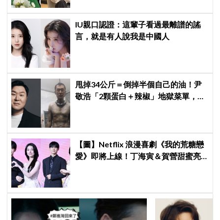
IU親口認證：這輩子看過最離譜的謠
言，就是有人說我是中國人
甩掉34公斤＝倒掉半個自己的油！尹
敬浩「2顆蛋白＋辣椒」地獄菜單，你
敢抄嗎？
【圖】Netflix 浪漫喜劇《我的荒糖戀
愛》即將上線！丁海寅＆賀營甜蜜亮
相製作發表會，甜蜜CP化學反應引期
待