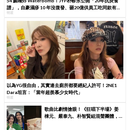
54 歲嗨炸 Waterbomb！JYP朴軫永公開「20年抗炎食
譜」，自豪濕疹 10 年沒復發、砸20億供員工吃同款有機
明星
餐
以為YG很自由，其實連去廁所都要經紀人許可！2NE1
Dara坦言：「當年超羨慕少女時代」
明星
歌曲比劇情搶眼！《狂唱下半場》姜
棟元、嚴泰九、朴智賢組混聲團體，
劇中曲《Love Is》超洗腦