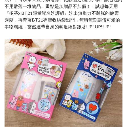
不用散落一堆物品，重點是加贈品不加價！！試想每天用
『多芬x BT21限量聯名洗護組』洗出無重力不黏膩的健康
秀髮，再帶著BT21專屬收納袋出門，無時無刻讓倍可愛的
事物環繞，當然連帶自身的萌度絕對跟著UP! UP! UP!