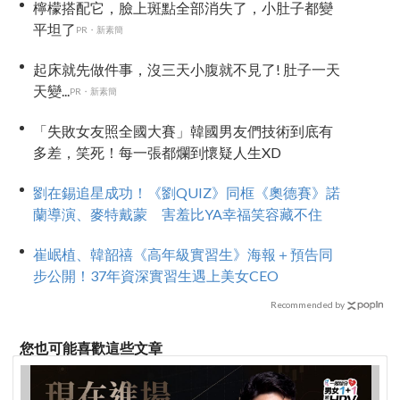
檸檬搭配它，臉上斑點全部消失了，小肚子都變
平坦了
PR・新素簡
起床就先做件事，沒三天小腹就不見了! 肚子一天
天變...
PR・新素簡
「失敗女友照全國大賽」韓國男友們技術到底有
多差，笑死！每一張都爛到懷疑人生XD
劉在錫追星成功！《劉QUIZ》同框《奧德賽》諾
蘭導演、麥特戴蒙 害羞比YA幸福笑容藏不住
崔岷植、韓韶禧《高年級實習生》海報＋預告同
步公開！37年資深實習生遇上美女CEO
Recommended by
您也可能喜歡這些文章