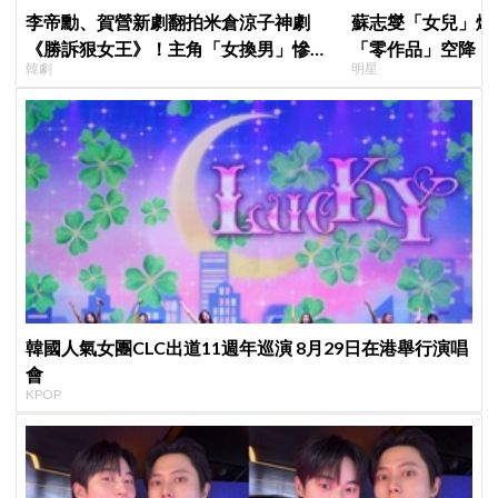
李帝勳、賀營新劇翻拍米倉涼子神劇
蘇志燮「女兒」爆
《勝訴狠女王》！主角「女換男」慘遭
「零作品」空降《
韓劇
明星
韓網炎上：何必買版權？
片被挖出網驚呆：
韓國人氣女團CLC出道11週年巡演 8月29日在港舉行演唱
會
KPOP