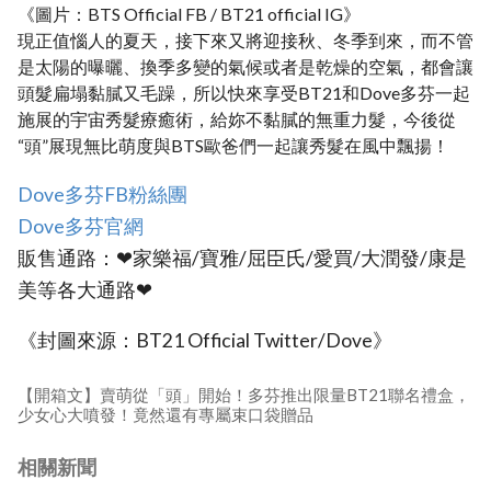
《圖片：BTS Official FB / BT21 official IG》
現正值惱人的夏天，接下來又將迎接秋、冬季到來，而不管
是太陽的曝曬、換季多變的氣候或者是乾燥的空氣，都會讓
頭髮扁塌黏膩又毛躁，所以快來享受BT21和Dove多芬一起
施展的宇宙秀髮療癒術，給妳不黏膩的無重力髮，今後從
“頭”展現無比萌度與BTS歐爸們一起讓秀髮在風中飄揚！
Dove多芬FB粉絲團
Dove多芬官網
販售通路：❤家樂福/寶雅/屈臣氏/愛買/大潤發/康是
美等各大通路❤
《封圖來源：BT21 Official Twitter/Dove》
【開箱文】賣萌從「頭」開始！多芬推出限量BT21聯名禮盒，
少女心大噴發！竟然還有專屬束口袋贈品
相關新聞