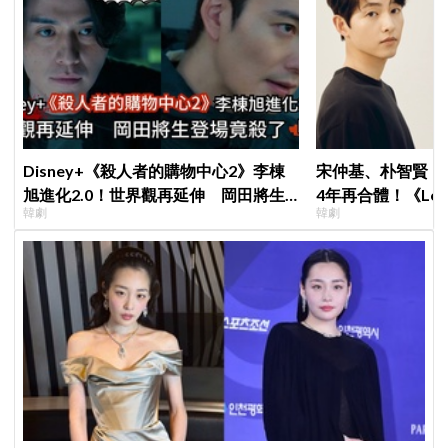
Disney+《殺人者的購物中心2》李棟
宋仲基、朴智賢《
旭進化2.0！世界觀再延伸 岡田將生
4年再合體！《Lov
韓劇
韓劇
登場竟殺了「他」
面就變天」設定超