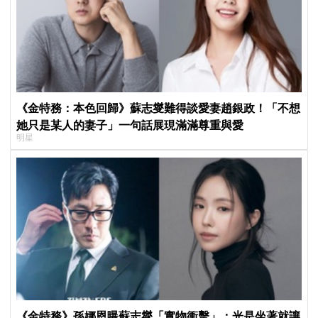
《金特務：本色回歸》蘇志燮難得談愛妻趙銀政！「不想
她只是某人的妻子」一句話展現滿滿尊重與愛
明星
《金特務》孫娜恩曝蘇志燮「實物衝擊」：光是坐著就讓