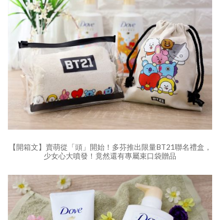
【開箱文】賣萌從「頭」開始！多芬推出限量BT21聯名禮盒，
少女心大噴發！竟然還有專屬束口袋贈品