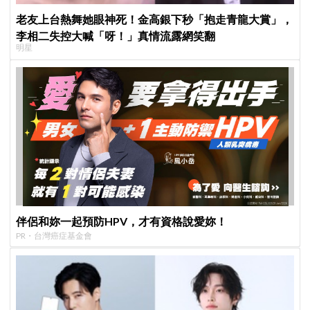
老友上台熱舞她眼神死！金高銀下秒「抱走青龍大賞」，
李相二失控大喊「呀！」真情流露網笑翻
明星
伴侶和妳一起預防HPV，才有資格說愛妳！
PR・台灣癌症基金會