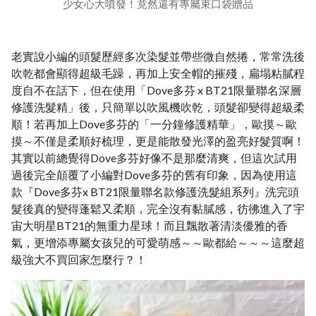
少女心大噴發！竟然還有專屬束口袋贈品
老實說小編的頭髮歷經多次染髮並帶些微自然捲，常常洗後
吹乾都會顯得超級毛躁，再加上安全帽的摧殘，扁塌粘膩程
度自不在話下，但在使用「Dove多芬 x BT21限量聯名深層
修護洗髮精」後，只簡單以吹風機吹乾，頭髮卻變得超級柔
順！若再加上Dove多芬的「一分鐘修護精華」，歐摸～歐
摸～不僅是柔順好梳理，更是能散發光澤的盈亮好髮質啊！
其實以前總覺得Dove多芬好像不是那麼清爽，但這次試用
過後完全顛覆了小編對Dove多芬的舊有印象，因為使用這
款『Dove多芬x BT21限量聯名款修護洗髮組系列』洗完頭
髮後真的變得蓬鬆又柔順，完全沒有黏膩感，彷彿進入了宇
宙大明星BT21的無重力星球！而且飄散著清淡優雅的香
氣，更增添專屬女孩兒的可愛萌感～～歐都給～～～這麼超
級強大不買回家怎麼行？！