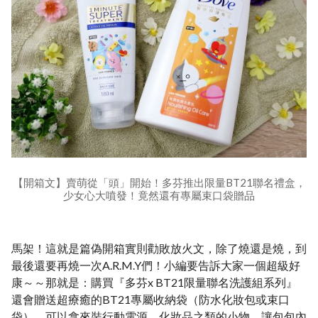
【開箱文】賣萌從「頭」開始！多芬推出限量BT21聯名禮盒，
少女心大噴發！竟然還有專屬束口袋贈品
馬架！這就是篇偽開箱實則勸敗放火文，除了燒還是燒，到
最後還要再燒一次A.R.M.Y們！小編要告訴大家一個超級好
康～～那就是：購買『多芬x BT21限量聯名洗護組系列』
還會贈送超療癒的BT21專屬收納袋（防水化妝包或束口
袋），可以拿來裝行動電源、化妝品之類的小物，讓包包內