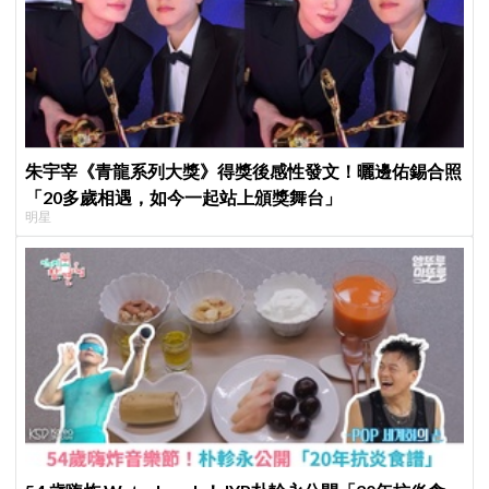
朱宇宰《青龍系列大獎》得獎後感性發文！曬邊佑錫合照
「20多歲相遇，如今一起站上頒獎舞台」
明星