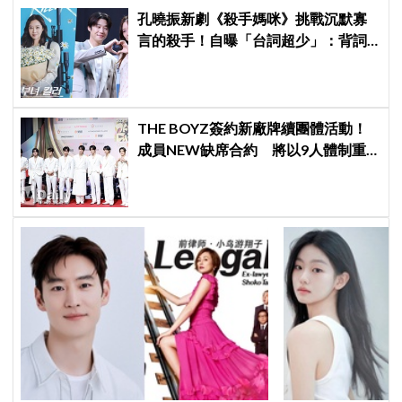
孔曉振新劇《殺手媽咪》挑戰沉默寡
言的殺手！自曝「台詞超少」：背詞
壓力小很多XD
THE BOYZ簽約新廠牌續團體活動！
成員NEW缺席合約 將以9人體制重
啟新篇章