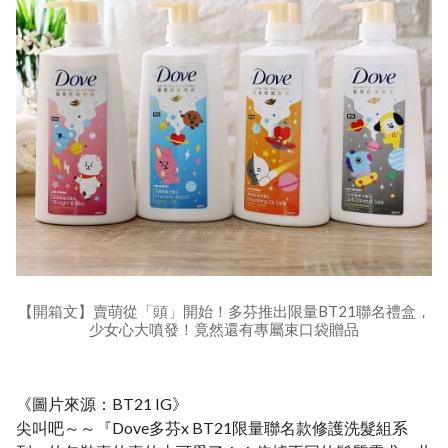
【開箱文】賣萌從「頭」開始！多芬推出限量BT21聯名禮盒，
少女心大噴發！竟然還有專屬束口袋贈品
《圖片來源：BT21 IG》
尖叫吧～～『Dove多芬x BT21限量聯名款修護洗髮組系