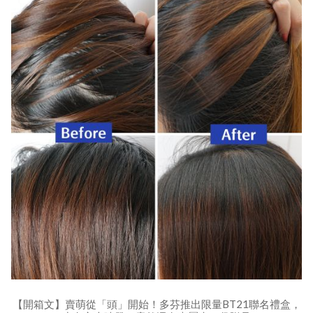
【開箱文】賣萌從「頭」開始！多芬推出限量BT21聯名禮盒，