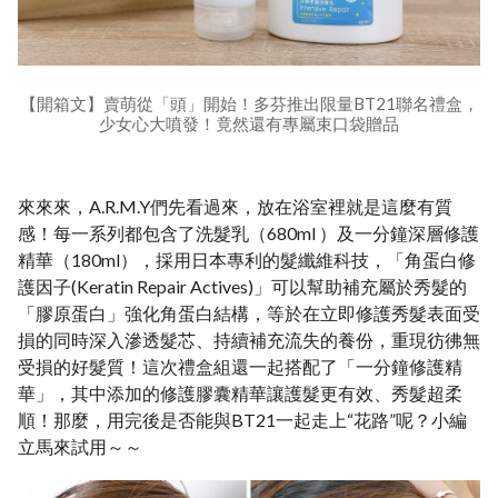
【開箱文】賣萌從「頭」開始！多芬推出限量BT21聯名禮盒，
少女心大噴發！竟然還有專屬束口袋贈品
來來來，A.R.M.Y們先看過來，放在浴室裡就是這麼有質
感！每一系列都包含了洗髮乳（680ml ）及一分鐘深層修護
精華（180ml），採用日本專利的髮纖維科技，「角蛋白修
護因子(Keratin Repair Actives)」可以幫助補充屬於秀髮的
「膠原蛋白」強化角蛋白結構，等於在立即修護秀髮表面受
損的同時深入滲透髮芯、持續補充流失的養份，重現彷彿無
受損的好髮質！這次禮盒組還一起搭配了「一分鐘修護精
華」，其中添加的修護膠囊精華讓護髮更有效、秀髮超柔
順！那麼，用完後是否能與BT21一起走上“花路”呢？小編
立馬來試用～～