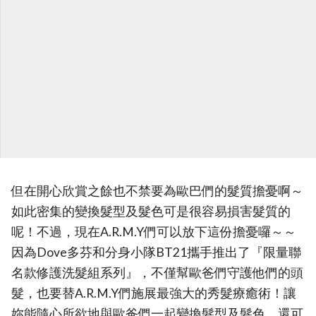
但在開心欣賞之餘也不禁要為歐巴們的髮質擔憂啊～
如此密集的變換髮型及髮色可是很容易損害髮質的
呢！不過，現在A.R.M.Y們可以放下這份擔憂囉～～
因為Dove多芬和分身小隊BT21攜手推出了『限量聯
名款修護洗髮組系列』，不僅幫歐爸們守護他們的頭
髮，也要替A.R.M.Y們施展最強大的秀髮療癒術！讓
妳能隨心所欲地與歐爸們一起變換髮型及髮色，還可