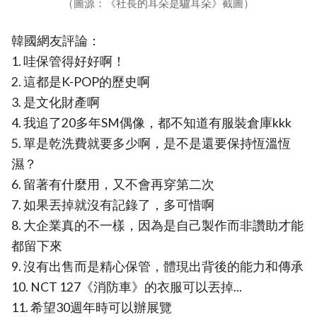
（圖源：《社長的耳朵是驢耳朵》截圖）
韓國網友評論：
1. 哇保管得好好啊！
2. 這都是K-POP的歷史啊
3. 是文化財產啊
4. 我追了20多年SM偶像，都不知道有服裝倉庫kkk
5. 單是乾洗費就要多少啊，是不是還要保持恆溫恆
濕？
6. 留著有什麼用，又不會再穿第二次
7. 如果丟掉就沒有記錄了，多可惜啊
8. 大企業真的不一樣，因為是自己製作而非讚助才能
都留下來
9. 沒有出售而是精心保管，體現出背後的能力和傳承
10. NCT 127《消防車》的衣服可以丟掉...
11. 希望30週年時可以辦展覽