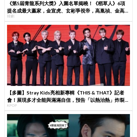
《第5屆青龍系列大獎》入圍名單揭曉！《稻草人》6項
提名成最大贏家，金宣虎、玄彬爭視帝，高胤禎、金高銀
韓劇
角逐視后！
【多圖】Stray Kids亮相新專輯《THIS & THAT》記者
會！展現多才全能與滿滿自信，預告「以熱治熱」炸裂夏
KPOP
日音樂圈