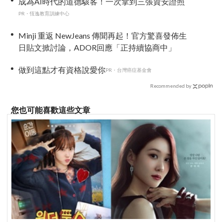
成為AI時代的道德駭客！一次拿到三張資安證照
PR・恆逸教育訓練中心
Minji 重返 NewJeans 傳聞再起！官方驚喜發佈生
日貼文掀討論，ADOR回應「正持續協商中」
做到這點才有資格說愛你
PR・台灣癌症基金會
Recommended by
您也可能喜歡這些文章