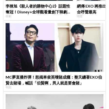
李棟旭《殺人者的購物中心2》話題性
網傳 EXO 將推
奪冠！Disney+全球觀看量創下韓劇新
合呼聲最高
韓劇
明星
紀錄
MC夢直播炸彈！怒揭車俊英嗜賭成癮：整天纏著EXO伯
賢去賭場，喊話「伯賢啊，男人就是要會賭」
明星