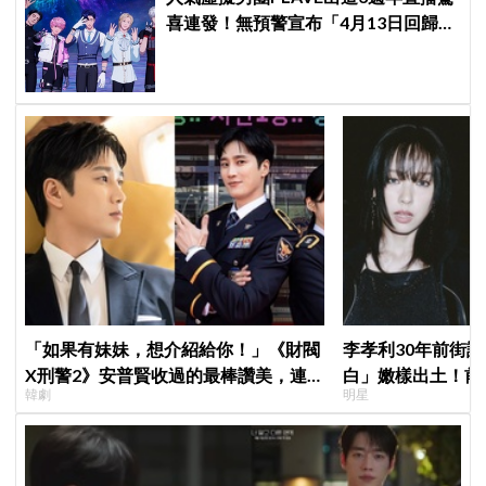
喜連發！無預警宣布「4月13日回歸」
粉絲嗨翻～
「如果有妹妹，想介紹給你！」《財閥
李孝利30年前街
X刑警2》安普賢收過的最棒讚美，連
白」嫩樣出土！前
韓劇
明星
哥哥們都認證的好品格～
傳奇