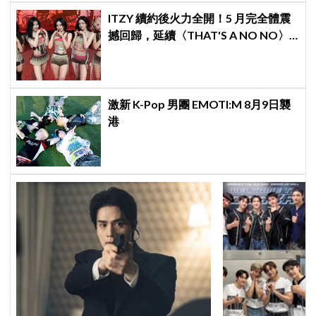
ITZY 續約後火力全開！5 月完全體震
撼回歸，延續〈THAT'S A NO NO〉
逆襲神話
激新 K-Pop 男團 EMOTI:M 8月9日襲
港