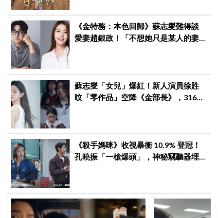
《金特務：本色回歸》蘇志燮難得談
愛妻趙銀政！「不想她只是某人的妻
子」一句話展現滿滿尊重與愛
蘇志燮「女兒」爆紅！新人演員徐貹
旼「零作品」空降《金部長》，316萬
舊片被挖出網驚呆：星味藏不住！
《殺手媽咪》收視暴衝 10.9% 登冠！
孔曉振「一槍爆頭」，神秘竊聽器埋
伏筆