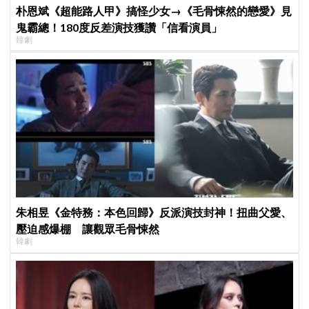
朴恩斌《超能路人甲》搞怪少女→《毛骨悚然的戀愛》見
鬼霸總！180度反差演技獲讚「信看演員」
韓劇
朱相昱《金特務：本色回歸》反派演技封神！扭曲父愛、
壓迫感爆棚 讓觀眾毛骨悚然
韓劇