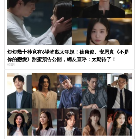
短短幾十秒竟有6場吻戲太犯規！徐康俊、安恩真《不是
你的戀愛》甜蜜預告公開，網友直呼：太期待了！
韓劇