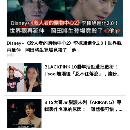
Disney+《殺人者的購物中心2》李棟旭進化2.0！世界觀
再延伸 岡田將生登場竟殺了「他」
韓劇
BLACKPINK 10週年活動遭批敷衍！
Jisoo 離場後「忍不住落淚」，讓粉絲
看了好心疼
BTS大哥Jin親談未列《ARIRANG》專
輯製作名單的原因：「雖然很可惜，
但那是最好的選擇」