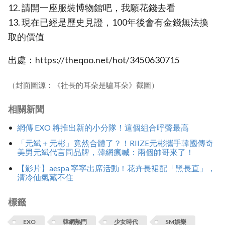
12. 請開一座服裝博物館吧，我願花錢去看
13. 現在已經是歷史見證，100年後會有金錢無法換
取的價值
出處：https://theqoo.net/hot/3450630715
（封面圖源：《社長的耳朵是驢耳朵》截圖）
相關新聞
網傳 EXO 將推出新的小分隊！這個組合呼聲最高
「元斌＋元彬」竟然合體了？！RIIZE元彬攜手韓國傳奇
美男元斌代言同品牌，韓網瘋喊：兩個帥哥來了！
【影片】aespa 寧寧出席活動！花卉長裙配「黑長直」，
清冷仙氣藏不住
標籤
EXO
韓網熱門
‍少女時代
SM娛樂