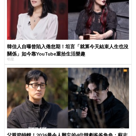
韓佳人自曝曾陷入倦怠期！坦言「就算今天結束人生也沒
關係」如今靠YouTube重拾生活樂趣
明星
父親節特輯！2026最令人難忘的4位韓劇爸爸角色：蘇志