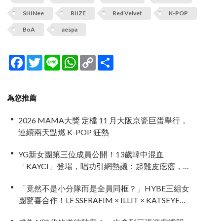
SHINee
RIIZE
Red Velvet
K-POP
BoA
aespa
Facebook
Twitter
Line
WhatsApp
Copy
分
Link
享
為您推薦
2026 MAMA大獎 定檔 11 月大阪京瓷巨蛋舉行，
連續兩天點燃 K-POP 狂熱
YG新女團第三位成員公開！13歲韓中混血
「KAYCI」登場，唱功引網熱議：起雞皮疙瘩，
高音太強
「竟然不是小分隊而是全員同框？」HYBE三組女
團驚喜合作！LE SSERAFIM × ILLIT × KATSEYE合
作曲12日公開＋打歌確定！