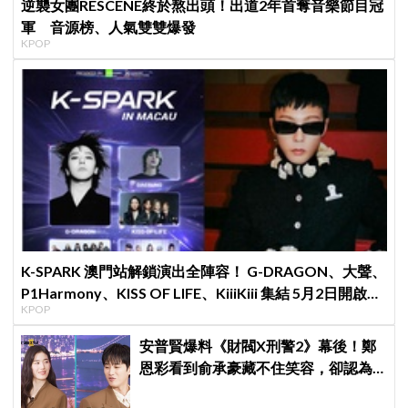
逆襲女團RESCENE終於熬出頭！出道2年首奪音樂節目冠
軍 音源榜、人氣雙雙爆發
KPOP
K-SPARK 澳門站解鎖演出全陣容！ G-DRAGON、大聲、
P1Harmony、KISS OF LIFE、KiiiKiii 集結 5月2日開啟亞
KPOP
洲音樂節新篇章
安普賢爆料《財閥X刑警2》幕後！鄭
恩彩看到俞承豪藏不住笑容，卻認為
安普賢只是「搞笑男」