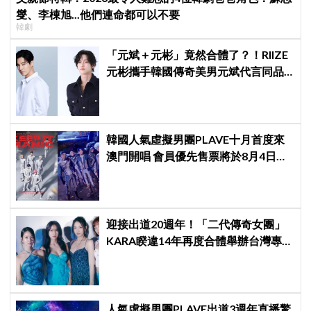
燮、李棟旭...他們連命都可以不要
韓劇
「元斌＋元彬」竟然合體了？！RIIZE
元彬攜手韓國傳奇美男元斌代言同品
牌，韓網瘋喊：兩個帥哥來了！
韓國人氣虛擬男團PLAVE十月首度來
澳門開唱 會員優先售票將於8月4日開
始 公開售票將於8月5日發售
迎接出道20週年！「二代傳奇女團」
KARA睽違14年再度合體舉辦台灣專場
見面會～
人氣虛擬男團PLAVE出道3週年直播驚