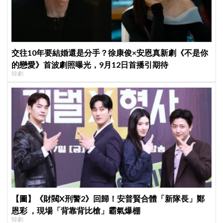
交往10年要結婚還是分手？徐康俊×安恩真新劇《不是你
的戀愛》首波劇照曝光，9月12日首播引期待
韓劇
【圖】《財閥X刑警2》回歸！安普賢合體「新隊長」鄭
恩彩 ，現場「背靠背比槍」霸氣爆棚
韓劇