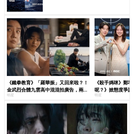
《鐵拳教育》「羅華振」又回來啦？！
《殺手媽咪》鄭準
金武烈合體九雲高中混混拍廣告，兩人
呢？》掀態度爭議
明星
明星
嚇壞反應笑翻劇迷：根本番外篇！
真的吐了」心疼喊