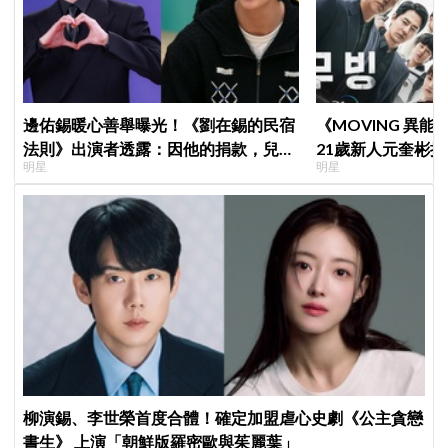
邊佑錫暖心善舉曝光！《劉在錫的民宿
《MOVING 異
法則》出演者透露：因他的捐款，兒童
21歲新人元奎彬
明星
明星
患者順利完成治療
柳演錫、李世榮首度合體！確定加盟虐心史劇《公主貪戀
書生》 上演「朝鮮版羅密歐與茱麗葉」