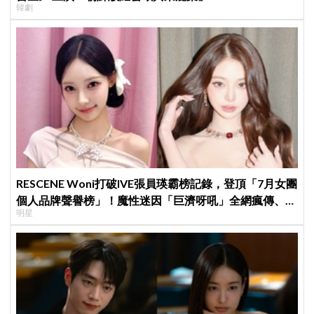
韓劇
RESCENE Woni打破IVE張員瑛霸榜記錄，登頂「7月女團
個人品牌聲譽榜」！魔性迷因「巨濟呀吼」全網瘋傳、逆
明星
襲Melon第一