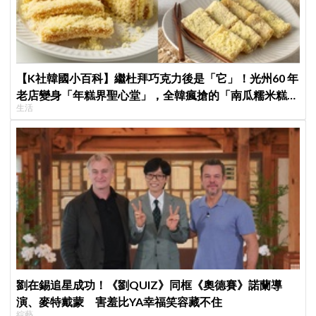
【K社韓國小百科】繼杜拜巧克力後是「它」！光州60 年
老店變身「年糕界聖心堂」，全韓瘋搶的「南瓜糯米糕」
生活
到底多厲害？
劉在錫追星成功！《劉QUIZ》同框《奧德賽》諾蘭導
演、麥特戴蒙 害羞比YA幸福笑容藏不住
綜藝