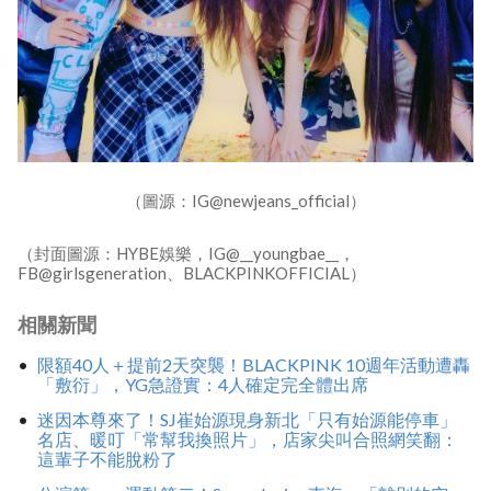
（圖源：IG@newjeans_official）
（封面圖源：HYBE娛樂，IG@__youngbae__，
FB@girlsgeneration、BLACKPINKOFFICIAL）
相關新聞
限額40人＋提前2天突襲！BLACKPINK 10週年活動遭轟
「敷衍」，YG急證實：4人確定完全體出席
迷因本尊來了！SJ崔始源現身新北「只有始源能停車」
名店、暖叮「常幫我換照片」，店家尖叫合照網笑翻：
這輩子不能脫粉了