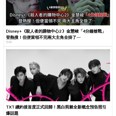
Disney+《殺人者的購物中心2 》金慧峻「4分鐘槍戰」
登熱搜！但便當領不完兩大主角全掛了⋯
韓劇
TXT 續約後首度正式回歸！黑白荊棘全新概念預告照引
爆話題