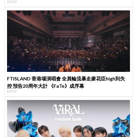
KPOP
FTISLAND 香港場演唱會 全員輪流暴走麥花臣high到失
控 預告20周年大計 《FaTe》成序幕
KPOP