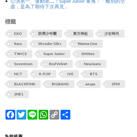
公演第一、運動第二！Super Junior 東海：「離別的空
虛，是為了期待下次再見」
標籤
EXO
防彈少年團
東方神起
‍少女時代
‍Kara
Wonder Gilrs
Wanna One
TWICE
Super Junior
SHINee
Seventeen
Red Velvet
NewJeans
NCT
K-POP
IVE
BTS
BLACKPINK
BIGBANG
aespa
2PM
2NE1
Facebook
Twitter
Line
WhatsApp
Copy
分
Link
享
為您推薦