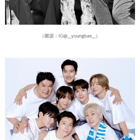
（圖源：IG@__youngbae__）