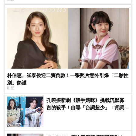
朴信惠、崔泰俊迎二寶倒數！一張照片意外引爆「二胎性
別」熱議
明星
孔曉振新劇《殺手媽咪》挑戰沉默寡
言的殺手！自曝「台詞超少」：背詞
壓力小很多XD