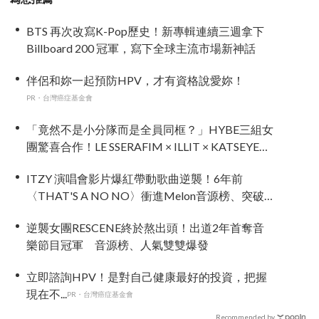
BTS 再次改寫K-Pop歷史！新專輯連續三週拿下
Billboard 200 冠軍，寫下全球主流市場新神話
伴侶和妳一起預防HPV，才有資格說愛妳！
PR・台灣癌症基金會
「竟然不是小分隊而是全員同框？」HYBE三組女
團驚喜合作！LE SSERAFIM × ILLIT × KATSEYE合
作曲12日公開＋打歌確定！
ITZY 演唱會影片爆紅帶動歌曲逆襲！6年前
〈THAT'S A NO NO〉衝進Melon音源榜、突破
600萬觀看
逆襲女團RESCENE終於熬出頭！出道2年首奪音
樂節目冠軍 音源榜、人氣雙雙爆發
立即諮詢HPV！是對自己健康最好的投資，把握
現在不...
PR・台灣癌症基金會
Recommended by