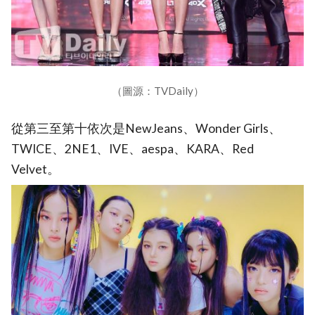
（圖源：TVDaily）
從第三至第十依次是NewJeans、Wonder Girls、
TWICE、2NE1、IVE、aespa、KARA、Red
Velvet。