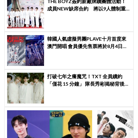
THE BOYZ簽約新廠牌續團體活動！
成員NEW缺席合約 將以9人體制重
啟新篇章
韓國人氣虛擬男團PLAVE十月首度來
澳門開唱 會員優先售票將於8月4日開
始 公開售票將於8月5日發售
打破七年之癢魔咒！TXT 全員續約
「僅花 15 分鐘」 隊長秀彬揭秘背後原
因：大家都帶好了答案！