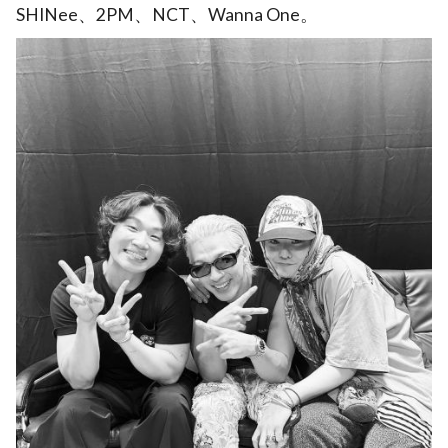
SHINee、2PM、NCT、Wanna One。