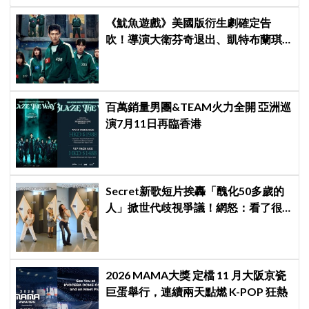
《魷魚遊戲》美國版衍生劇確定告
吹！導演大衛芬奇退出、凱特布蘭琪
出演傳聞也破局
百萬銷量男團&TEAM火力全開 亞洲巡
演7月11日再臨香港
Secret新歌短片挨轟「醜化50多歲的
人」掀世代歧視爭議！網怒：看了很
不舒服
2026 MAMA大獎 定檔 11 月大阪京瓷
巨蛋舉行，連續兩天點燃 K-POP 狂熱