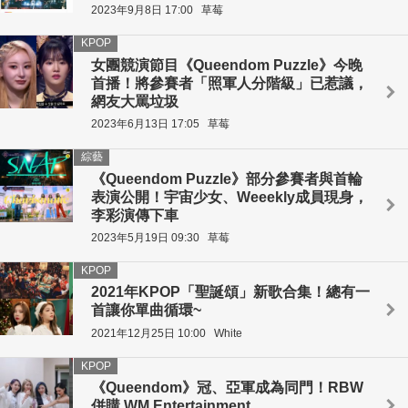
2023年9月8日 17:00
草莓
KPOP
女團競演節目《Queendom Puzzle》今晚
首播！將參賽者「照軍人分階級」已惹議，
網友大罵垃圾
2023年6月13日 17:05
草莓
綜藝
《Queendom Puzzle》部分參賽者與首輪
表演公開！宇宙少女、Weeekly成員現身，
李彩演傳下車
2023年5月19日 09:30
草莓
KPOP
2021年KPOP「聖誕頌」新歌合集！總有一
首讓你單曲循環~
2021年12月25日 10:00
White
KPOP
《Queendom》冠、亞軍成為同門！RBW
併購 WM Entertainment