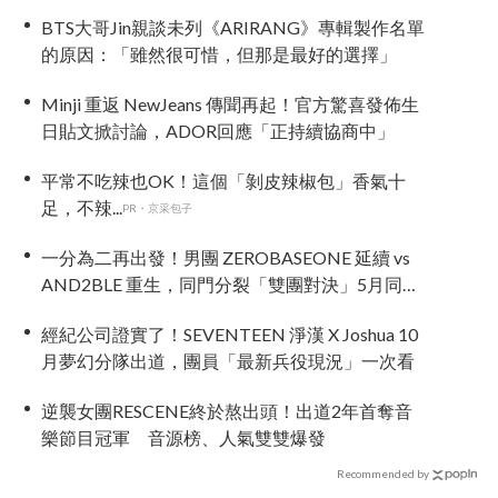
BTS大哥Jin親談未列《ARIRANG》專輯製作名單
的原因：「雖然很可惜，但那是最好的選擇」
Minji 重返 NewJeans 傳聞再起！官方驚喜發佈生
日貼文掀討論，ADOR回應「正持續協商中」
平常不吃辣也OK！這個「剝皮辣椒包」香氣十
足，不辣...
PR・京采包子
一分為二再出發！男團 ZEROBASEONE 延續 vs
AND2BLE 重生，同門分裂「雙團對決」5月同時
出擊
經紀公司證實了！SEVENTEEN 淨漢 X Joshua 10
月夢幻分隊出道，團員「最新兵役現況」一次看
逆襲女團RESCENE終於熬出頭！出道2年首奪音
樂節目冠軍 音源榜、人氣雙雙爆發
Recommended by