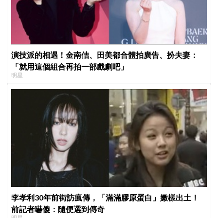
演技派的相遇！金南佶、田美都合體拍廣告、扮夫妻：
「就用這個組合再拍一部戲劇吧」
明星
李孝利30年前街訪瘋傳，「滿滿膠原蛋白」嫩樣出土！
前記者嚇傻：隨便選到傳奇
明星