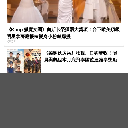
《Kpop 獵魔女團》奧斯卡榮獲兩大獎項！台下歐美頂級
明星拿著應援棒變身小粉絲應援
KPOP
《菜鳥伙房兵》收視、口碑雙收！演
員與劇組本月底飛泰國芭達雅享獎勵
旅行，慶祝亮眼成績
Disney+《殺人者的購物中心2 》金慧
埈終於成代表！下周迎大結局「他」
出現成最大伏筆
崔岷植、韓韶禧《高年級實習生》海