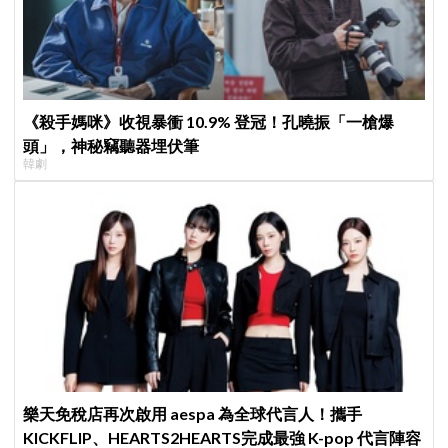
《殺手媽咪》收視暴衝 10.9% 登冠！孔曉振「一槍爆
頭」，神秘竊聽器埋伏筆
韓劇
樂天免稅店再次啟用 aespa 為全球代言人！攜手
KICKFLIP、HEARTS2HEARTS完成最強 K-pop 代言陣容