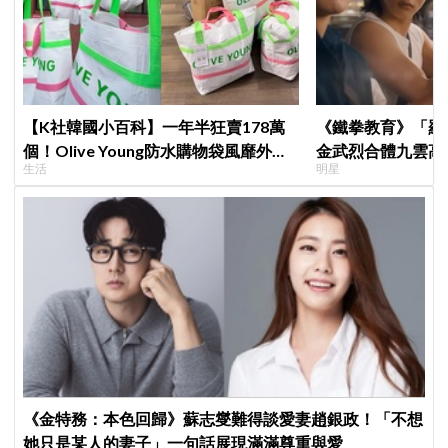
【K社韓國小百科】一年半狂賣178萬
《鐵拳教育》「羅
個！Olive Young防水購物袋風靡外國
金武烈合體九雲高
生活
明星
遊客，機場「人手一個」成新奇景
嚇壞反應笑翻劇迷
《金特務：本色回歸》蘇志燮難得談愛妻趙銀政！「不想
她只是某人的妻子」一句話展現滿滿尊重與愛