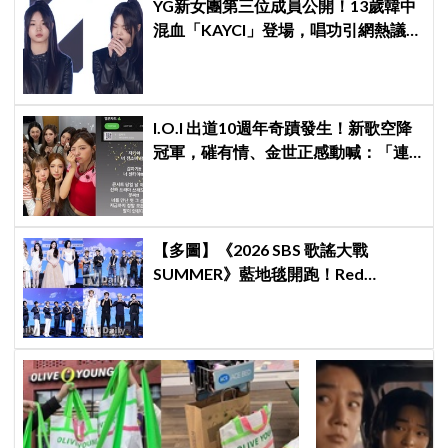
YG新女團第三位成員公開！13歲韓中
混血「KAYCI」登場，唱功引網熱議：
起雞皮疙瘩，高音太強
I.O.I 出道10週年奇蹟發生！新歌空降
冠軍，磪有情、金世正感動喊：「連
韓劇都寫不出這樣的劇情」
【多圖】《2026 SBS 歌謠大戰
SUMMER》藍地毯開跑！Red
Velvet、Stray Kids、ATEEZ、RIIZE
等愛豆登場