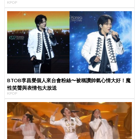
KPOP
BTOB李昌燮個人來台會粉絲〜被稱讚帥氣心情大好！魔
性笑聲與表情包大放送
KPOP