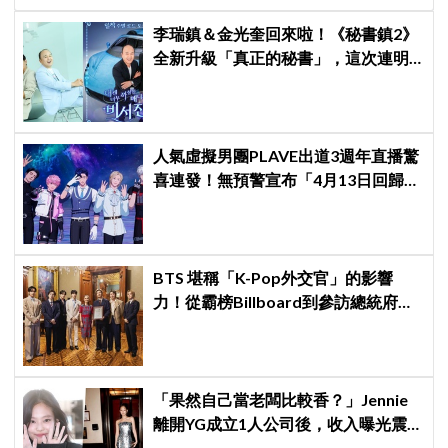
李瑞鎮＆金光奎回來啦！《秘書鎮2》
全新升級「真正的秘書」，這次連明
星私生活都包辦！8月28日首播
人氣虛擬男團PLAVE出道3週年直播驚
喜連發！無預警宣布「4月13日回歸」
粉絲嗨翻～
BTS 堪稱「K-Pop外交官」的影響
力！從霸榜Billboard到參訪總統府，
5萬人擠爆廣場迎接
「果然自己當老闆比較香？」Jennie
離開YG成立1人公司後，收入曝光震
驚韓網！！