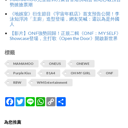
勢掀搶票潮
《地娛室》衍生節目《宇宙年糕店》首支預告公開！李
泳知浮誇「主廚」造型登場，網友笑喊：還以為是外國
人
【影片】ONF強勢回歸！正規二輯《ONF：MY SELF》
Showcase登場，主打歌《Open the Door》開啟新世界
標籤
MAMAMOO
ONEUS
ONEWE
Purple Kiss
B1A4
OH MY GIRL
ONF
RBW
WM Entertainment
Facebook
Twitter
Line
WhatsApp
Copy
分
Link
享
為您推薦