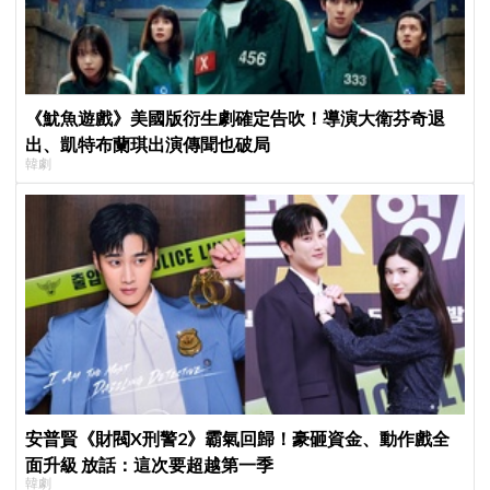
《魷魚遊戲》美國版衍生劇確定告吹！導演大衛芬奇退
出、凱特布蘭琪出演傳聞也破局
韓劇
安普賢《財閥X刑警2》霸氣回歸！豪砸資金、動作戲全
面升級 放話：這次要超越第一季
韓劇