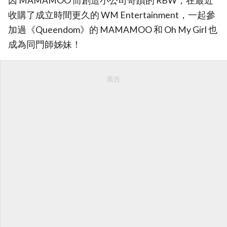
因 MAMAMOO 而創造小公司奇蹟的 RBW，在最近
收購了成立時間更久的 WM Entertainment，一起參
加過《Queendom》的 MAMAMOO 和 Oh My Girl 也
成為同門師姊妹！
廣告