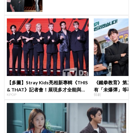
【多圖】Stray Kids亮相新專輯《THIS
《鐵拳教育》第二
& THAT》記者會！展現多才全能與滿
有「未爆彈」等著
KPOP
韓劇
滿自信，預告「以熱治熱」炸裂夏日音
「打更大」
樂圈