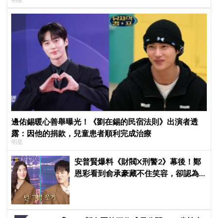
邊佑錫暖心善舉曝光！《劉在錫的民宿法則》出演者透
露：因他的捐款，兒童患者順利完成治療
明星
安普賢爆料《財閥X刑警2》幕後！鄭
恩彩看到俞承豪藏不住笑容，卻認為
安普賢只是「搞笑男」