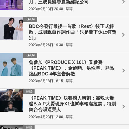
月，三成員疑尋覓新經紀公司
2023年9月13日 20:40
草莓
KPOP
BDC今發行最後一首歌〈Rest〉後正式解
散，成員親自作詞作曲「只是畫下休止符暫
別」
2023年8月26日 19:30
草莓
KPOP
曾參加《PRODUCE X 101》又參賽
《PEAK TIME》，金施勲、洪性準、尹晶
煥組BDC 4年宣告解散
2023年8月18日 18:15
草莓
綜藝
《PEAK TIME》決賽感人時刻：團魂大爆
發B.A.P大賢現身X1也幫李翰潔拉票，特別
舞台合唱逼哭人
2023年4月23日 12:06
草莓
綜藝