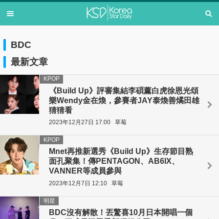
BDC
最新文章
KPOP
《Build Up》評審集結李碩薰白虎徐恩光頌
樂Wendy金在煥，參賽者JAY泰煥善燏田雄
猜猜看
2023年12月27日 17:00
草莓
KPOP
Mnet再推新選秀《Build Up》生存節目熟
面孔聚集！傳PENTAGON、AB6IX、
VANNER等成員參與
2023年12月7日 12:10
草莓
明星
BDC沒有解散！丟驚喜10月日本開唱一個