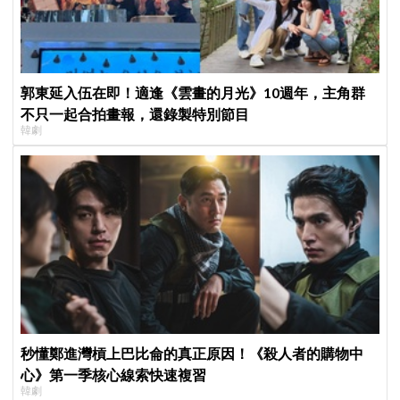
郭東延入伍在即！適逢《雲畫的月光》10週年，主角群
不只一起合拍畫報，還錄製特別節目
韓劇
秒懂鄭進灣槓上巴比侖的真正原因！《殺人者的購物中
心》第一季核心線索快速複習
韓劇