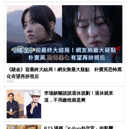
《賭金》迎最終大結局！網友揪最大疑點 朴寶英恐怖黑
化有望再拚視后
韓劇
李瑞鎮暢談談退休規劃！退休就來
這，不用繳稅就是爽
BTS 堪稱「K-Pop外交官」的影響