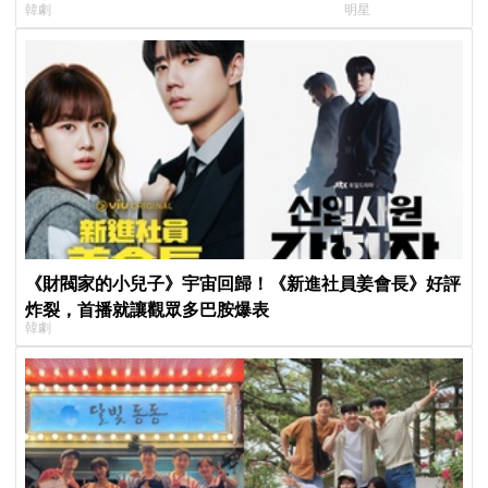
韓劇
明星
在錫、孔曉振狂救
《財閥家的小兒子》宇宙回歸！《新進社員姜會長》好評
炸裂，首播就讓觀眾多巴胺爆表
韓劇