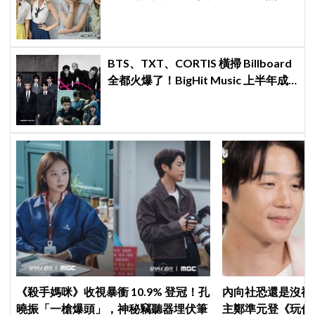
議：非要選新成員嗎？
BTS、TXT、CORTIS 橫掃 Billboard
全都火爆了！BigHit Music 上半年成
績單太驚人
《殺手媽咪》收視暴衝 10.9% 登冠！孔
內向社恐還是沒禮
曉振「一槍爆頭」，神秘竊聽器埋伏筆
主鄭準元登《玩什