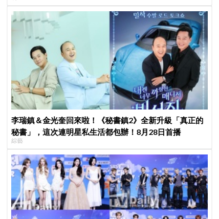
李瑞鎮＆金光奎回來啦！《秘書鎮2》全新升級「真正的
秘書」，這次連明星私生活都包辦！8月28日首播
綜藝