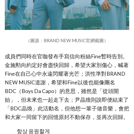
（圖源：BRAND NEW MUSIC官網截圖）
成員們同時在官咖發布手寫信向粉絲Fine暫時告別。
金施勲向約定好會盡快回歸，希望大家別傷心，喊著
Fine在自己心中永遠閃耀著光芒；洪性準對BRAND
NEW MUSIC道謝，希望和Fine以後也能像團名
BDC（Boys Da Capo）的意思，雖然是「從頭開
始」，但未來也一起走下去；尹晶煥則說即便結束了
「BDC晶煥」此活動名，但他想一輩子做音樂，會把
和大家一同留下的回憶原封不動保存，並再次回歸。
항상 응원할게