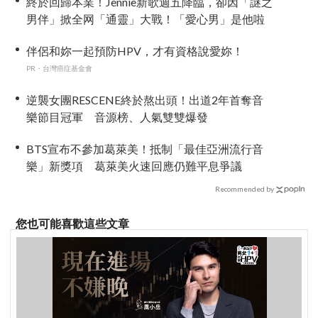
終於回歸本業！Jennie新歌週五降臨，卻因「謎之
男伴」掀全网「通靈」大戰！「愛心男」是他啦
伴侶和妳一起預防HPV，才有資格說愛妳！
PR・台灣癌症基金會
逆襲女團RESCENE終於熬出頭！出道2年首奪音
樂節目冠軍 音源榜、人氣雙雙爆發
BTS宣布不參加葛萊美！抵制「最佳亞洲流行音
樂」新獎項 葛萊美火速回應仍難平息爭議
Recommended by
您也可能喜歡這些文章