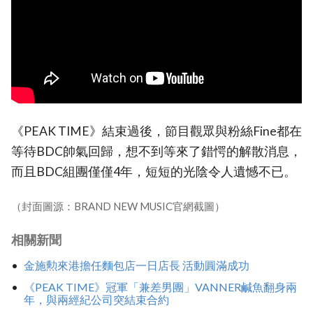
《PEAK TIME》結束過後，節目觀眾與粉絲Fine都在
等待BDC帥氣回歸，想不到等來了錯愕的解散消息，
而且BDC組團僅僅4年，短短的光陰令人遺憾不已。
（封面圖源：BRAND NEW MUSIC官網截圖）
相關新聞
金施勲來港擔任麵包店一日店長 活動圓滿成功
《PEAK TIME》冠軍「兼差男團」VANNER鹹魚翻身兩
年，與兩經紀公司突結束合約