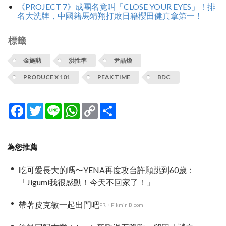
《PROJECT 7》成團名竟叫「CLOSE YOUR EYES」！排
名大洗牌，中國籍馬靖翔打敗日籍櫻田健真拿第一！
標籤
金施勲
洪性準
尹晶煥
PRODUCE X 101
PEAK TIME
BDC
Facebook
Twitter
Line
WhatsApp
Copy
分
Link
享
為您推薦
吃可愛長大的嗎〜YENA再度攻台許願跳到60歲：
「Jigumi我很感動！今天不回家了！」
帶著皮克敏一起出門吧
PR・Pikmin Bloom