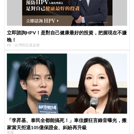
立即諮詢HPV！是對自己健康最好的投資，把握現在不嫌
晚！
PR・台灣癌症基金會
「李昇基、泰民全都能搞死！」車佳媛狂言錄音曝光，搬
家當天拒退105億保證金、糾紛再升級
明星