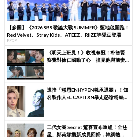
【多圖】《2026 SBS 歌謠大戰 SUMMER》藍地毯開跑！
Red Velvet、Stray Kids、ATEEZ、RIIZE等愛豆登場
KPOP
《明天上班見！》收視奪冠！朴智賢
察覺對徐仁國動了心 撞見他與前妻
同框心好慌
遭指「慫恿ENHYPEN羲承退團」！知
名製作人EL CAPITXN暴走怒嗆粉絲
「蠢貨」：「丟石頭前先擁抱他吧」
二代女團 Secret 驚喜宣布重組！全烋
星、鄭荷娜攜新成員回歸，韓網熱