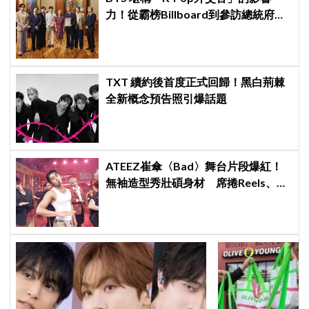
力！從霸榜Billboard到參訪總統府，
5萬人擠爆廣場迎接
TXT 續約後首度正式回歸！黑白荊棘
全新概念預告照引爆話題
ATEEZ崔傘〈Bad〉舞台片段爆紅！
無袖造型秀壯碩身材 席捲Reels、
Shorts演算法