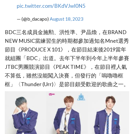
pic.twitter.com/BKdVJwI0N5
— (@b_dacapo)
August 18, 2023
BDC三名成員金施勲、洪性準、尹晶煥，在BRAND
NEW MUSIC當練習生的時期都參加過知名Mnet選秀
節目《PRODUCE X 101》，在節目結束後2019當年
就組團「BDC」出道。去年下半年到今年上半年參賽
JTBC男團競演節目《PEAK TIME》，在節目裡人氣
不算低，雖然沒能闖入決賽，但發行的「嗚嚕嚕框
框」〈Thunder (Urr)〉是節目頗受歡迎的歌曲之一。