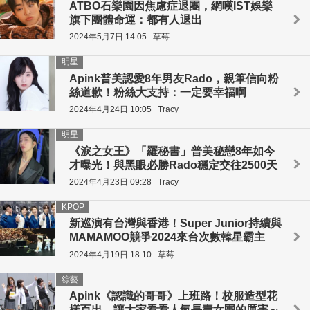
ATBO石樂園因焦慮症退團，網嘆IST娛樂
旗下團體命運：都有人退出
2024年5月7日 14:05
草莓
明星
Apink普美認愛8年男友Rado，親筆信向粉
絲道歉！粉絲大支持：一定要幸福啊
2024年4月24日 10:05
Tracy
明星
《淚之女王》「羅秘書」普美秘戀8年如今
才曝光！與黑眼必勝Rado穩定交往2500天
2024年4月23日 09:28
Tracy
KPOP
新巡演有台灣與香港！Super Junior持續與
MAMAMOO競爭2024來台次數韓星霸主
2024年4月19日 18:10
草莓
綜藝
Apink《認識的哥哥》上班路！校服造型花
樣百出，讓大家看看人氣長壽女團的厲害～