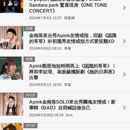
Sandara park 驚喜現身《ONE TONE
CONCERT》
2024年7月4日 13:23
韓星網
綜藝
金南珠來台秀Apink友情戒指，回顧《認識
的哥哥》朴初瓏秀友情戒指方式要笑翻XD
2024年6月8日 09:10
草莓
綜藝
Apink鄭恩地短時間再上《認識的哥哥》！
將和李姃垠、崔振赫攜新劇《她的日與夜》
出擊
2024年6月1日 18:05
草莓
KPOP
Apink金南珠SOLO來台秀團魂友情戒！新
專輯《BAD》自我喊話做自己
2024年5月28日 09:34
Erin
KPOP