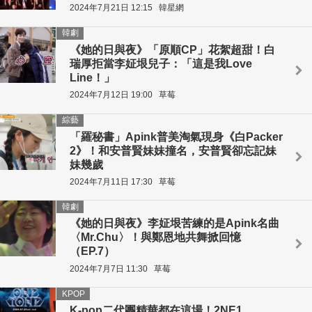
2024年7月21日 12:15
韓星網
韓劇
《她的日與夜》「原順CP」花絮超甜！白
瑞厚拒當李姃垠兒子：「這是我Love
Line！」
2024年7月12日 19:00
草莓
綜藝
「羅秘書」Apink普美淘氣現身《白Packer
2》！和安普賢妹妹撞名，安普賢卻忘記妹
妹幾歲
2024年7月11日 17:30
草莓
韓劇
《她的日與夜》李姃垠苦練的是Apink名曲
〈Mr.Chu〉！與鄭恩地共舞掀回憶
（EP.7）
2024年7月7日 11:30
草莓
KPOP
K-pop二代團精華都在這場！2NE1