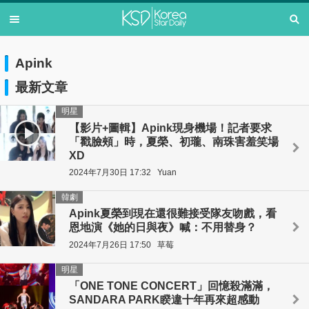
Apink
最新文章
明星
【影片+圖輯】Apink現身機場！記者要求
「戳臉頰」時，夏榮、初瓏、南珠害羞笑場
XD
2024年7月30日 17:32
Yuan
韓劇
Apink夏榮到現在還很難接受隊友吻戲，看
恩地演《她的日與夜》喊：不用替身？
2024年7月26日 17:50
草莓
明星
「ONE TONE CONCERT」回憶殺滿滿，
SANDARA PARK睽違十年再來超感動