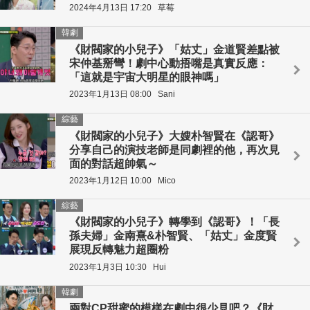
2024年4月13日 17:20
草莓
韓劇
《財閥家的小兒子》「姑丈」金道賢差點被
宋仲基掰彎！劇中心動捂嘴是真實反應：
「這就是宇宙大明星的眼神嗎」
2023年1月13日 08:00
Sani
綜藝
《財閥家的小兒子》大嫂朴智賢在《認哥》
分享自己的演技老師是同劇裡的他，再次見
面的對話超帥氣～
2023年1月12日 10:00
Mico
綜藝
《財閥家的小兒子》轉學到《認哥》！「長
孫夫婦」金南熹&朴智賢、「姑丈」金度賢
展現反轉魅力超圈粉
2023年1月3日 10:30
Hui
韓劇
兩對CP甜蜜的模樣在劇中很少見吧？《財