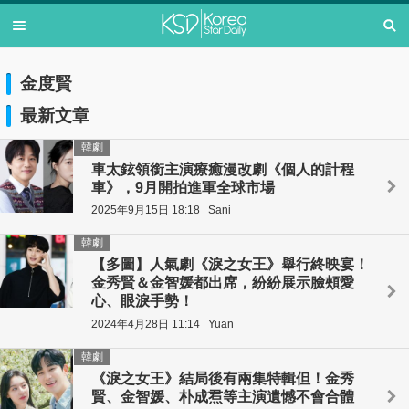
金度賢
最新文章
韓劇
車太鉉領銜主演療癒漫改劇《個人的計程
車》，9月開拍進軍全球市場
2025年9月15日 18:18
Sani
韓劇
【多圖】人氣劇《淚之女王》舉行終映宴！
金秀賢＆金智媛都出席，紛紛展示臉頰愛
心、眼淚手勢！
2024年4月28日 11:14
Yuan
韓劇
《淚之女王》結局後有兩集特輯但！金秀
賢、金智媛、朴成焄等主演遺憾不會合體