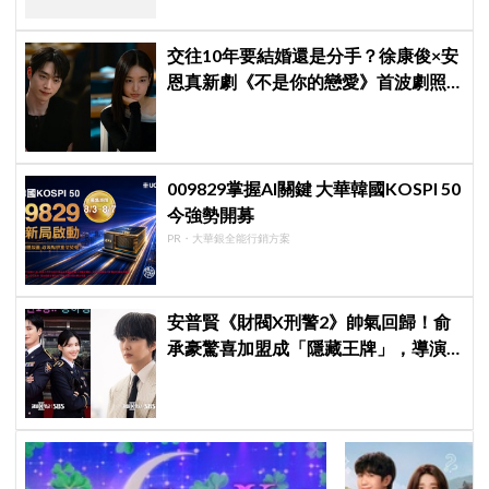
交往10年要結婚還是分手？徐康俊×安
恩真新劇《不是你的戀愛》首波劇照
曝光，9月12日首播引期待
009829掌握AI關鍵 大華韓國KOSPI 50
今強勢開募
PR・大華銀全能行銷方案
安普賢《財閥X刑警2》帥氣回歸！俞
承豪驚喜加盟成「隱藏王牌」，導演
笑曝：太有存在感決定提前登場