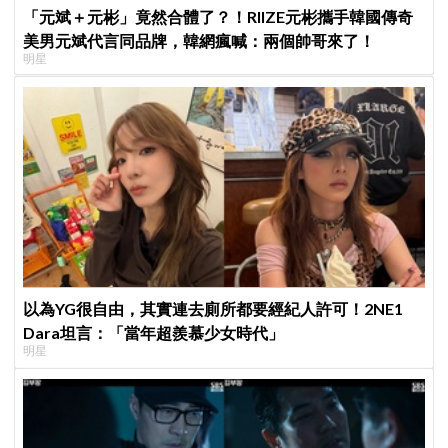
「元斌＋元彬」竟然合體了？！RIIZE元彬攜手韓國傳奇
美男元斌代言同品牌，韓網瘋喊：兩個帥哥來了！
明星
以為YG很自由，其實連去廁所都要經紀人許可！2NE1
Dara坦言：「當年超羨慕少女時代」
明星