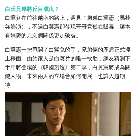
白氏兄弟將反目成仇？
白冀兌在前往越南的路上，遇見了弟弟白冀憲（禹棹
奐飾演），不過白冀憲卻發現哥哥竟然在販毒，讓本
有嫌隙的兄弟倆關係更加破裂。
白冀憲一把甩開了白冀兌的手，兄弟倆的矛盾正式浮
上檯面。由於家人是白冀兌的唯一軟肋，網友猜測下
半年將登場的《韓國製造》第二季，白冀憲將成為關
鍵人物，未來兩人的立場會如何開展，也讓人超期
待！