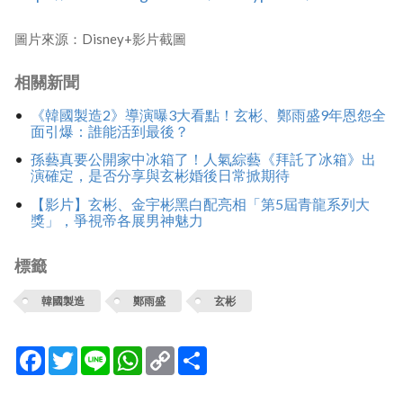
圖片來源：Disney+影片截圖
相關新聞
《韓國製造2》導演曝3大看點！玄彬、鄭雨盛9年恩怨全
面引爆：誰能活到最後？
孫藝真要公開家中冰箱了！人氣綜藝《拜託了冰箱》出
演確定，是否分享與玄彬婚後日常掀期待
【影片】玄彬、金宇彬黑白配亮相「第5屆青龍系列大
獎」，爭視帝各展男神魅力
標籤
韓國製造
鄭雨盛
玄彬
Facebook
Twitter
Line
WhatsApp
Copy
分
Link
享