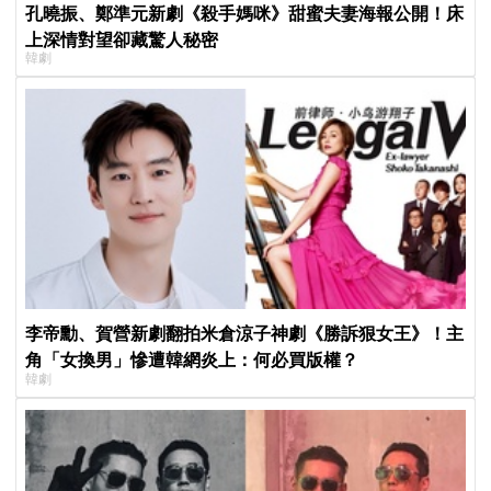
孔曉振、鄭準元新劇《殺手媽咪》甜蜜夫妻海報公開！床
上深情對望卻藏驚人秘密
韓劇
李帝勳、賀營新劇翻拍米倉涼子神劇《勝訴狠女王》！主
角「女換男」慘遭韓網炎上：何必買版權？
韓劇