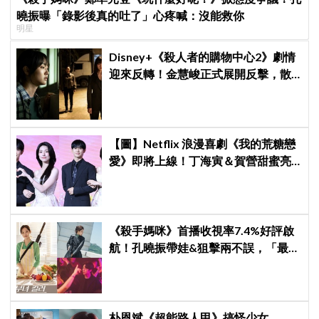
曉振曝「錄影後真的吐了」心疼喊：沒能救你
明星
Disney+《殺人者的購物中心2》劇情
迎來反轉！金慧峻正式展開反擊，散
發「叔叔李棟旭」般強大氣場
【圖】Netflix 浪漫喜劇《我的荒糖戀
愛》即將上線！丁海寅＆賀營甜蜜亮
相製作發表會，甜蜜CP化學反應引期
待
《殺手媽咪》首播收視率7.4%好評啟
航！孔曉振帶娃&狙擊兩不誤，「最狂
雙重生活」與老公明追暗躲
朴恩斌《超能路人甲》搞怪少女