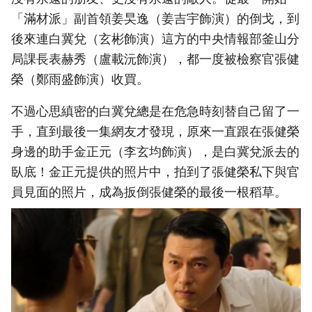
「滿材派」副首領姜旲逸（姜吉宇飾演）的倒戈，到
後來連白冀兌（玄彬飾演）這方的中央情報部釜山分
局課長表赫秀（盧載沅飾演），都一度被檢察官張健
榮（鄭雨盛飾演）收買。
不過心思縝密的白冀兌總是在危急時刻替自己留了一
手，直到最後一集網友才發現，原來一直跟在張健榮
身邊的助手金正元（李玄均飾演），是白冀兌派去的
臥底！金正元提供的照片中，拍到了張健榮私下與官
員見面的照片，成為扳倒張健榮的最後一根稻草。