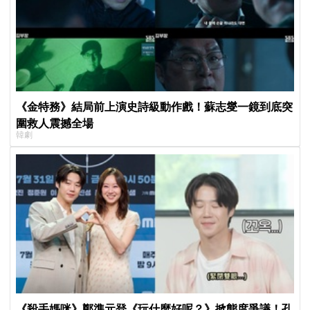
《金特務》結局前上演史詩級動作戲！蘇志燮一鏡到底突
圍救人震撼全場
韓劇
《殺手媽咪》鄭準元登《玩什麼好呢？》掀態度爭議！孔