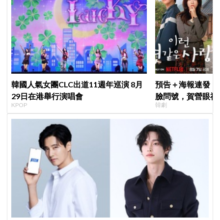
韓國人氣女團CLC出道11週年巡演 8月
預告＋海報連發！
29日在港舉行演唱會
臉問號，賀營眼神
KPOP
韓劇
戀愛》定檔8月7
猜結局