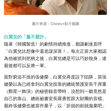
圖片來源：Disney+影片截圖
白冀兌的「贏不厭詐」
隨著《韓國製造》的劇情持續推進，都讓劇迷直呼
「白冀兌比想像中還老謀深算！」每次正當大家都認
為他被抓到把柄之後，白冀兌總是可以巧妙脫身，連
最後都可以反將一軍。
面對窮追不捨的張健榮，白冀兌再度設下陷阱，當張
健榮以為已經拿到白冀兌投靠的總統警護室長千席重
（鄭星一飾演）的秘密錄音帶時，沒想到一聽竟然是
自己的靠山、總統祕書室長羅勇哲跟大財團的音檔。
最終張健榮也被當作棄子，以「折損的劍就拋棄吧」