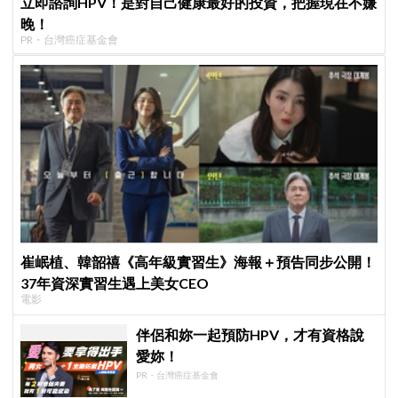
立即諮詢HPV！是對自己健康最好的投資，把握現在不嫌
晚！
PR・台灣癌症基金會
崔岷植、韓韶禧《高年級實習生》海報＋預告同步公開！
37年資深實習生遇上美女CEO
電影
伴侶和妳一起預防HPV，才有資格說
愛妳！
PR・台灣癌症基金會