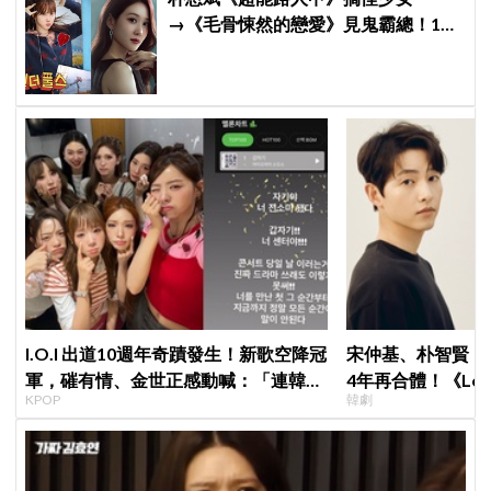
→《毛骨悚然的戀愛》見鬼霸總！180
度反差演技獲讚「信看演員」
I.O.I 出道10週年奇蹟發生！新歌空降冠
宋仲基、朴智賢《
軍，磪有情、金世正感動喊：「連韓劇
4年再合體！《Lov
KPOP
韓劇
都寫不出這樣的劇情」
面就變天」設定超