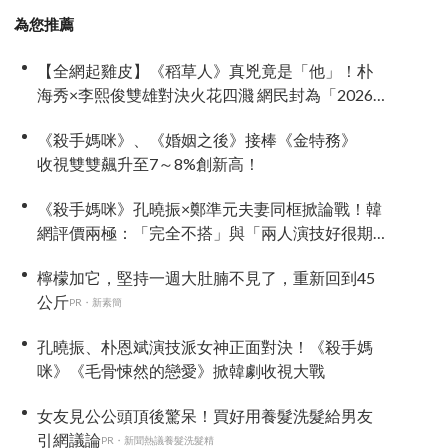
為您推薦
【全網起雞皮】《稻草人》真兇竟是「他」！朴
海秀×李熙俊雙雄對決火花四濺 網民封為「2026
劇王」
《殺手媽咪》、《婚姻之後》接棒《金特務》
收視雙雙飆升至7～8%創新高！
《殺手媽咪》孔曉振×鄭準元夫妻同框掀論戰！韓
網評價兩極：「完全不搭」與「兩人演技好很期
待」
檸檬加它，堅持一週大肚腩不見了，重新回到45
公斤
PR・新素簡
孔曉振、朴恩斌演技派女神正面對決！《殺手媽
咪》《毛骨悚然的戀愛》掀韓劇收視大戰
女友見公公頭頂後驚呆！買好用養髮洗髮給男友
引網議論
PR・新聞熱議養髮洗髮精