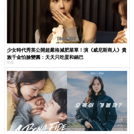
少女時代秀英公開超嚴格減肥菜單！演《威尼斯商人》貴
族千金怕臉變圓：天天只吃蛋和鍋巴
明星