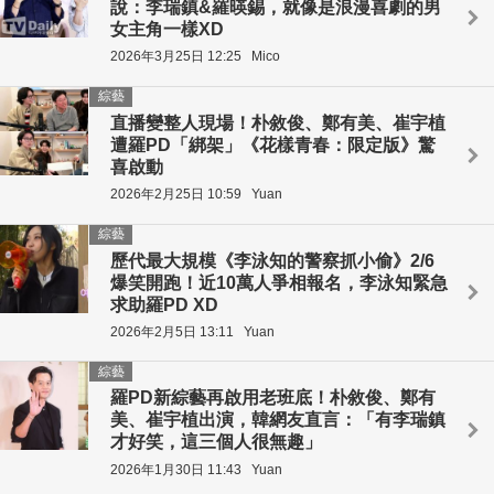
說：李瑞鎮&羅暎錫，就像是浪漫喜劇的男
女主角一樣XD
2026年3月25日 12:25
Mico
綜藝
直播變整人現場！朴敘俊、鄭有美、崔宇植
遭羅PD「綁架」《花樣青春：限定版》驚
喜啟動
2026年2月25日 10:59
Yuan
綜藝
歷代最大規模《李泳知的警察抓小偷》2/6
爆笑開跑！近10萬人爭相報名，李泳知緊急
求助羅PD XD
2026年2月5日 13:11
Yuan
綜藝
羅PD新綜藝再啟用老班底！朴敘俊、鄭有
美、崔宇植出演，韓網友直言：「有李瑞鎮
才好笑，這三個人很無趣」
2026年1月30日 11:43
Yuan