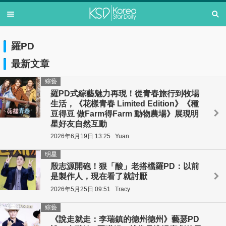
羅PD
最新文章
綜藝
羅PD式綜藝魅力再現！從青春旅行到牧場
生活，《花樣青春 Limited Edition》《種
豆得豆 做Farm得Farm 動物農場》展現明
星好友自然互動
2026年6月19日 13:25
Yuan
明星
殷志源開砲！狠「酸」老搭檔羅PD：以前
是製作人，現在看了就討厭
2026年5月25日 09:51
Tracy
綜藝
《說走就走：李瑞鎮的德州德州》藝瑟PD