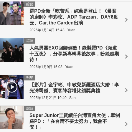
綜藝
羅PD全新「吃苦系」綜藝是登山！《暴君
的廚師》李彩玟、ADP Tarzzan、DAY6度
云、Car, the Garden出演
2026年1月14日 15:43
Yuan
綜藝
人氣男團EXO回歸倒數！錄製羅PD《頻道
十五夜》，分享新專輯幕後故事，粉絲超期
待！
2026年1月9日 15:03
Yuan
明星
【影片】金宇彬、申敏兒新羅酒店大婚！李
光洙司儀、賓客陣容堪比頒獎典禮
2025年12月21日 10:40
Sani
綜藝
Super Junior圭賢續任台灣宣傳大使，牽制
羅PD：「在台灣不要太努力，我會不
安！」