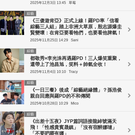
2025年12月3日 13:45
草莓
綜藝
《三傻遊肯亞》正式上線！羅PD率「信看
綜藝三人組」踏上非洲大草原，殷志源爆圭
賢變壞：在肯亞要看牠們，也要看他脾氣！
2025年11月25日 14:29
Sani
綜藝
都敬秀×李光洙再遇羅PD！三人爆笑重聚，
還帶上了池昌旭，笑料＋帥氣全收！
2025年11月4日 10:10
Tracy
綜藝
《一日三餐》後成「綜藝絕緣體」？孫浩俊
親自回應與羅PD的不和傳聞
2025年10月28日 10:29
Mico
綜藝
《出差十五夜》JYP篇詞語接龍綽號滿天
飛！「性感貴賓晟鎮」「沒有宿醉娜璉」
「不要吧唧有娜」