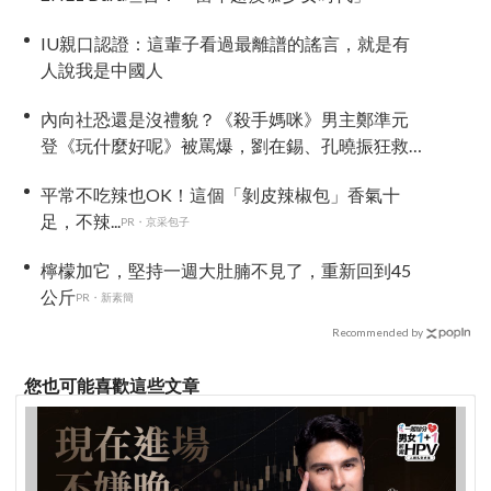
IU親口認證：這輩子看過最離譜的謠言，就是有
人說我是中國人
內向社恐還是沒禮貌？《殺手媽咪》男主鄭準元
登《玩什麼好呢》被罵爆，劉在錫、孔曉振狂救
場也帶不動
平常不吃辣也OK！這個「剝皮辣椒包」香氣十
足，不辣...
PR・京采包子
檸檬加它，堅持一週大肚腩不見了，重新回到45
公斤
PR・新素簡
Recommended by
您也可能喜歡這些文章