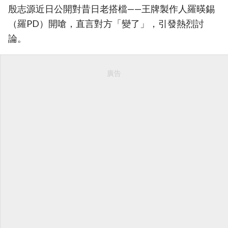
殷志源近日公開對昔日老搭檔——王牌製作人羅暎錫
（羅PD）開嗆，直言對方「變了」，引發熱烈討
論。
廣告