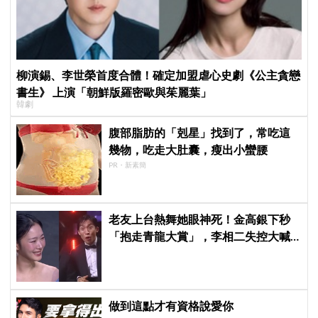
柳演錫、李世榮首度合體！確定加盟虐心史劇《公主貪戀
書生》 上演「朝鮮版羅密歐與茱麗葉」
韓劇
腹部脂肪的「剋星」找到了，常吃這
幾物，吃走大肚囊，瘦出小蠻腰
PR・新素簡
老友上台熱舞她眼神死！金高銀下秒
「抱走青龍大賞」，李相二失控大喊
「呀！」真情流露網笑翻
做到這點才有資格說愛你