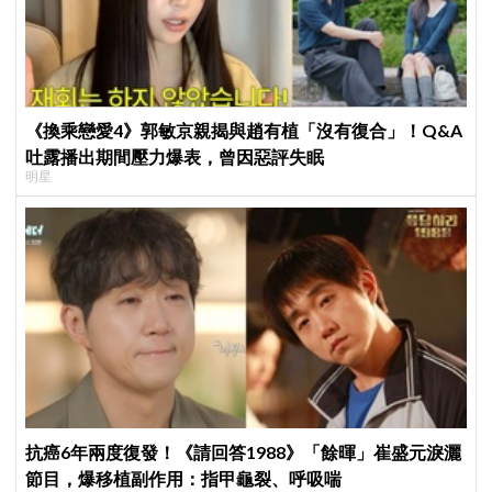
《換乘戀愛4》郭敏京親揭與趙有植「沒有復合」！Q&A
吐露播出期間壓力爆表，曾因惡評失眠
明星
抗癌6年兩度復發！《請回答1988》「餘暉」崔盛元淚灑
節目，爆移植副作用：指甲龜裂、呼吸喘