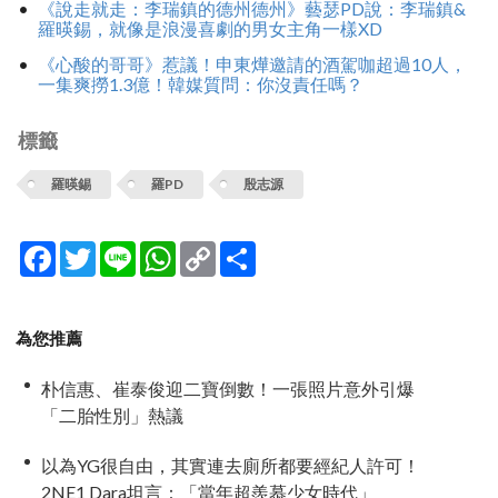
《說走就走：李瑞鎮的德州德州》藝瑟PD說：李瑞鎮&
羅暎錫，就像是浪漫喜劇的男女主角一樣XD
《心酸的哥哥》惹議！申東燁邀請的酒駕咖超過10人，
一集爽撈1.3億！韓媒質問：你沒責任嗎？
標籤
羅暎錫
羅PD
殷志源
Facebook
Twitter
Line
WhatsApp
Copy
分
Link
享
為您推薦
朴信惠、崔泰俊迎二寶倒數！一張照片意外引爆
「二胎性別」熱議
以為YG很自由，其實連去廁所都要經紀人許可！
2NE1 Dara坦言：「當年超羨慕少女時代」