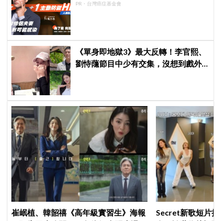
PR・台灣癌症基金會
《單身即地獄3》最大反轉！李官熙、
劉恃蘟節目中少有交集，沒想到戲外
低調交往成真，甜蜜約會照曝光
崔岷植、韓韶禧《高年級實習生》海報
Secret新歌短片