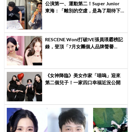
公演第一、運動第二！Super Junior
東海：「離別的空虛，是為了期待下
次再見」
RESCENE Woni打破IVE張員瑛霸榜記
錄，登頂「7月女團個人品牌聲譽
榜」！魔性迷因「巨濟呀吼」全網瘋
傳、逆襲Melon第一
《女神降臨》美女作家「喵嗚」迎來
第二個兒子！一家四口幸福近況公開