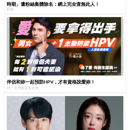
時期」遭粉絲集體除名：網上完全查無此人！
綜藝
伴侶和妳一起預防HPV，才有資格說愛妳！
PR・台灣癌症基金會