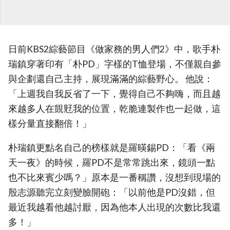
日前KBS2綜藝節目《做家務的男人們2》中，歌手朴
瑞鎮穿著印有「朴PD」字樣的T恤登場，不僅親自參
與企劃還自己主持，展現滿滿的綜藝野心。 他說：
「上週我自我反省了一下，覺得自己不夠嗨，而且越
來越多人在覬覎我的位置，乾脆連製作也一起做，這
樣分量直接翻倍！」
朴瑞鎮更點名自己的榜樣就是羅暎錫PD：「看《兩
天一夜》的時候，羅PD不是常常跳出來，鏡頭一點
也不比來賓少嗎？」原本是一番稱讚，沒想到現場的
殷志源聽完立刻變臉開砲：「以前他是PD沒錯，但
最近我越看他越討厭，因為他本人出現的次數比我還
多！」