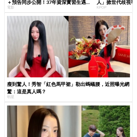
＋預告同步公開！37年資深實習生遇上
人」掀世代歧視爭
電影
KPOP
美女CEO
舒服
瘦到驚人！秀智「紅色馬甲裙」勒出螞蟻腰，近照曝光網
驚：這是真人嗎？
明星