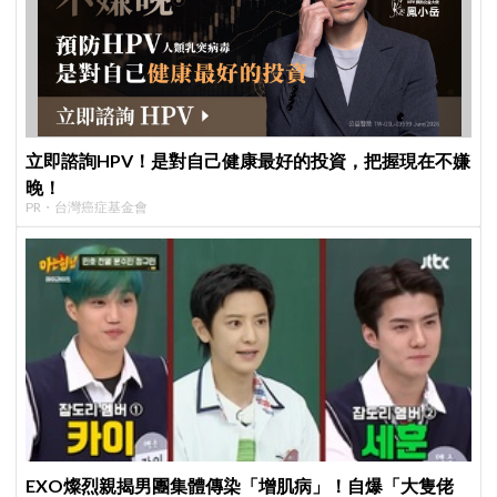
立即諮詢HPV！是對自己健康最好的投資，把握現在不嫌
晚！
PR・台灣癌症基金會
EXO燦烈親揭男團集體傳染「增肌病」！自爆「大隻佬