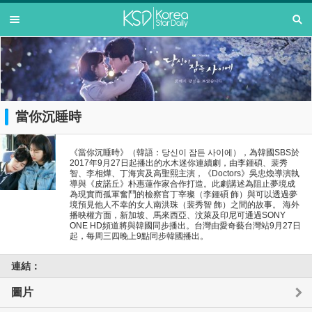
當你沉睡時
《當你沉睡時》（韓語：당신이 잠든 사이에），為韓國SBS於
2017年9月27日起播出的水木迷你連續劇，由李鍾碩、裴秀
智、李相燁、丁海寅及高聖熙主演，《Doctors》吳忠煥導演執
導與《皮諾丘》朴惠蓮作家合作打造。此劇講述為阻止夢境成
為現實而孤軍奮鬥的檢察官丁宰璨（李鍾碩 飾）與可以透過夢
境預見他人不幸的女人南洪珠（裴秀智 飾）之間的故事。 海外
播映權方面，新加坡、馬來西亞、汶萊及印尼可通過SONY
ONE HD頻道將與韓國同步播出。台灣由愛奇藝台灣站9月27日
起，每周三四晚上9點同步韓國播出。
連結：
圖片