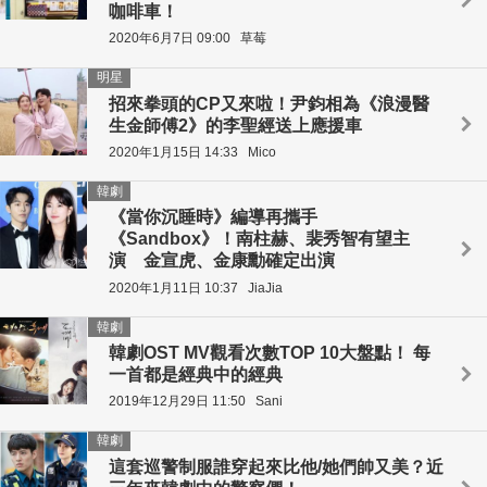
咖啡車！
2020年6月7日 09:00
草莓
明星
招來拳頭的CP又來啦！尹鈞相為《浪漫醫
生金師傅2》的李聖經送上應援車
2020年1月15日 14:33
Mico
韓劇
《當你沉睡時》編導再攜手
《Sandbox》！南柱赫、裴秀智有望主
演 金宣虎、金康勳確定出演
2020年1月11日 10:37
JiaJia
韓劇
韓劇OST MV觀看次數TOP 10大盤點！ 每
一首都是經典中的經典
2019年12月29日 11:50
Sani
韓劇
這套巡警制服誰穿起來比他/她們帥又美？近