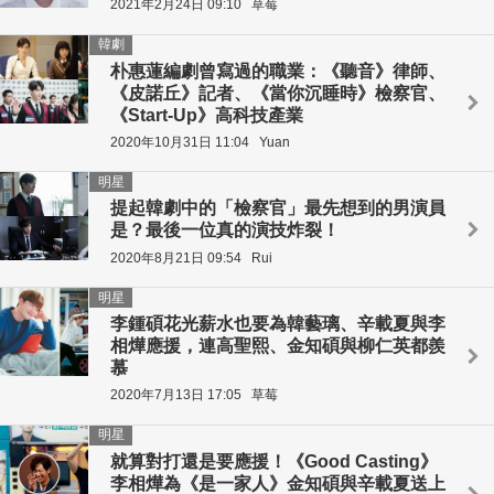
2021年2月24日 09:10
草莓
韓劇
朴惠蓮編劇曾寫過的職業：《聽音》律師、
《皮諾丘》記者、《當你沉睡時》檢察官、
《Start-Up》高科技產業
2020年10月31日 11:04
Yuan
明星
提起韓劇中的「檢察官」最先想到的男演員
是？最後一位真的演技炸裂！
2020年8月21日 09:54
Rui
明星
李鍾碩花光薪水也要為韓藝璃、辛載夏與李
相燁應援，連高聖熙、金知碩與柳仁英都羨
慕
2020年7月13日 17:05
草莓
明星
就算對打還是要應援！《Good Casting》
李相燁為《是一家人》金知碩與辛載夏送上