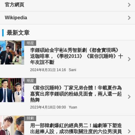
官方網頁
Wikipedia
最新文章
明星
李鍾碩給金宇彬&秀智新劇《都會實現嗎》
送咖啡車，《學校2013》《當你沉睡時》十
年友誼不斷
2024年8月31日 14:16
Sani
明星
《當你沉睡時》丁家兄弟合體！辛載夏作為
嘉賓出席李鍾碩的粉絲見面會，兩人還一起
熱舞
2023年4月18日 08:00
Yuan
韓劇
用一部韓劇爆紅的經典男二！編劇筆下塑造
出超棒人設，成功獲取關注度的六位男演員