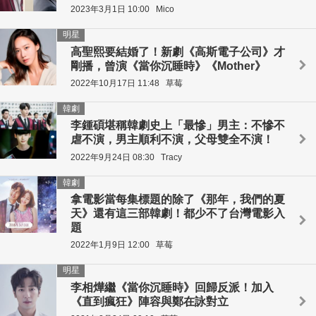
2023年3月1日 10:00
Mico
明星
高聖熙要結婚了！新劇《高斯電子公司》才
剛播，曾演《當你沉睡時》《Mother》
2022年10月17日 11:48
草莓
韓劇
李鍾碩堪稱韓劇史上「最慘」男主：不慘不
虐不演，男主順利不演，父母雙全不演！
2022年9月24日 08:30
Tracy
韓劇
拿電影當每集標題的除了《那年，我們的夏
天》還有這三部韓劇！都少不了台灣電影入
題
2022年1月9日 12:00
草莓
明星
李相燁繼《當你沉睡時》回歸反派！加入
《直到瘋狂》陣容與鄭在詠對立