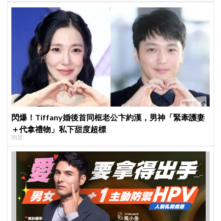
閃爆！Tiffany婚後首同框老公卞約漢，男神「緊牽護妻
＋代拿禮物」私下甜度超標
明星