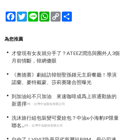
Facebook
Twitter
Line
WhatsApp
Copy
分
Link
享
為您推薦
才發現有女友就分手了？ATEEZ潤浩與圈外人3個
月前情斷，韓網傻眼
《奧德賽》劇組訪韓朝聖孫鍾元主廚餐廳！導演
諾蘭、麥特戴蒙、莎莉賽隆合照曝光
到加油站不只加油 來速咖啡成爲上班通勤族的
新選擇
PR・台灣中油股份有限公司
洗沐旅行組包裝變可愛娃包？中油x小海豹IP限量
聯名...
PR・台灣中油股份有限公司
自由了！VIVIZ告贏惡劣所屬社BPM，母公司連