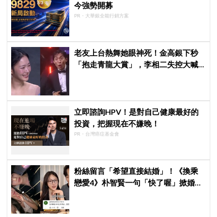
今強勢開募
PR・大華銀全能行銷方案
老友上台熱舞她眼神死！金高銀下秒
「抱走青龍大賞」，李相二失控大喊
「呀！」真情流露網笑翻
立即諮詢HPV！是對自己健康最好的
投資，把握現在不嫌晚！
PR・台灣癌症基金會
粉絲留言「希望直接結婚」！《換乘
戀愛4》朴智賢一句「快了喔」掀婚訊
猜測，鄭元奎反應成亮點