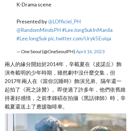
K-Drama scene
Presented by
@LOfficiel_PH
@RandomMindsPH
#LeeJongSukInManila
#LeeJongSuk
pic.twitter.com/Uryk5Euiqa
— One Seoul (@OneSeoulPH)
April 16, 2023
兩人的緣分開始於2014年，辛載夏在《皮諾丘》飾
演奇載明的少年時期，雖然劇中沒什麼交集，但
2017年兩人在《當你沉睡時》飾演兄弟、隔年還一
起拍了《死之詠贊》。即使過了許多年，他們依舊維
持著好感情，之前李鍾碩在拍攝《黑話律師》時，辛
載夏還送上了應援咖啡車。