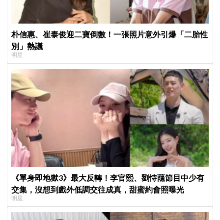
朴信惠、崔泰俊迎二寶倒數！一張照片意外引爆「二胎性
別」熱議
明星
《單身即地獄3》最大反轉！李官熙、劉恃蘟節目中少有
交集，沒想到戲外低調交往成真，甜蜜約會照曝光
明星