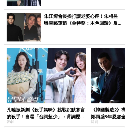
朱江燦會長挨打讓老婆心疼！朱相昱
曝車藝蓮追《金特務：本色回歸》反
應：「是不是打得太狠了？」
孔曉振新劇《殺手媽咪》挑戰沉默寡言
《韓國製造2》導
的殺手！自曝「台詞超少」：背詞壓力
鄭雨盛9年恩怨全
韓劇
韓劇
小很多XD
後？