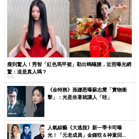
瘦到驚人！秀智「紅色馬甲裙」勒出螞蟻腰，近照曝光網
驚：這是真人嗎？
明星
《金特務》孫娜恩曝蘇志燮「實物衝
擊」：光是坐著就讓人「哇」
人氣綜藝《大逃脫》新一季卡司曝
光！「元老成員」金鍾旼＆神童回