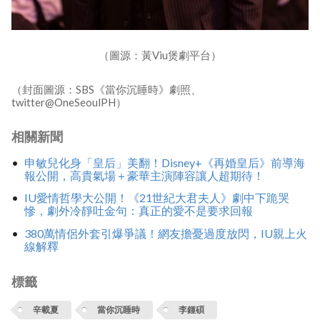
（圖源：黃Viu煲劇平台）
（封面圖源：SBS《當你沉睡時》劇照、
twitter@OneSeoulPH）
相關新聞
申敏兒化身「皇后」美翻！Disney+《再婚皇后》前導海
報公開，高貴氣場＋豪華主演陣容讓人超期待！
IU愛情哲學大公開！《21世紀大君夫人》劇中下跪哭
慘，劇外冷靜吐金句：真正的愛不是要求回報
380萬情侶外套引爆爭議！網友擔憂過度放閃，IU親上火
線解釋
標籤
辛載夏
當你沉睡時
李鍾碩