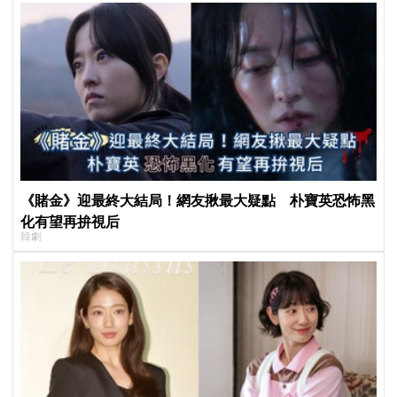
《賭金》迎最終大結局！網友揪最大疑點 朴寶英恐怖黑
化有望再拚視后
韓劇