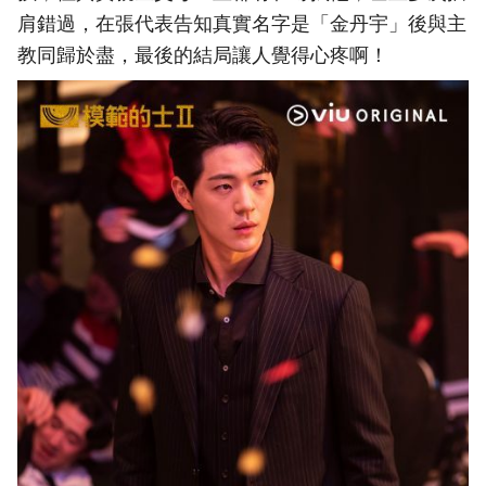
肩錯過，在張代表告知真實名字是「金丹宇」後與主
教同歸於盡，最後的結局讓人覺得心疼啊！