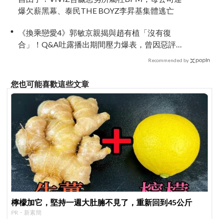
爆欠薪黑幕、泰民THE BOYZ李昇基集體逃亡
《換乘戀愛4》郭敏京親揭與趙有植「沒有復
合」！Q&A吐露播出期間壓力爆表，曾因惡評失
眠
Recommended by
您也可能喜歡這些文章
檸檬加它，堅持一週大肚腩不見了，重新回到45公斤
PR・新素簡