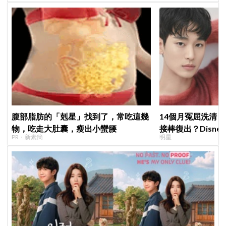
腹部脂肪的「剋星」找到了，常吃這幾
14個月冤屈洗清
物，吃走大肚囊，瘦出小蠻腰
接棒復出？Disne
PR・新素簡
明星