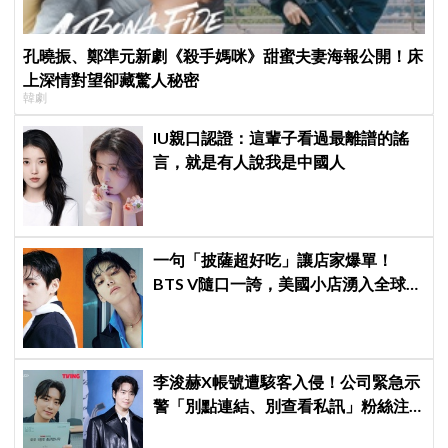
孔曉振、鄭準元新劇《殺手媽咪》甜蜜夫妻海報公開！床
上深情對望卻藏驚人秘密
韓劇
IU親口認證：這輩子看過最離譜的謠
言，就是有人說我是中國人
一句「披薩超好吃」讓店家爆單！
BTS V隨口一誇，美國小店湧入全球
ARMY擠爆
李浚赫X帳號遭駭客入侵！公司緊急示
警「別點連結、別查看私訊」粉絲注
意了