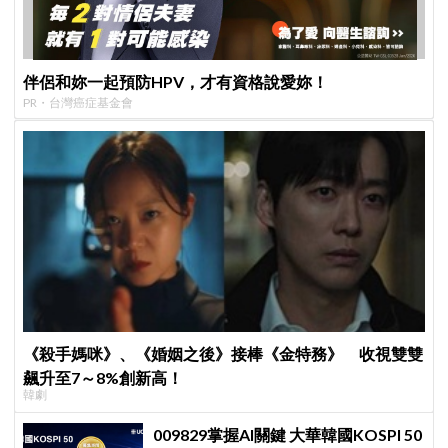
伴侶和妳一起預防HPV，才有資格說愛妳！
PR・台灣癌症基金會
《殺手媽咪》、《婚姻之後》接棒《金特務》 收視雙雙
飆升至7～8%創新高！
韓劇
009829掌握AI關鍵 大華韓國KOSPI 50