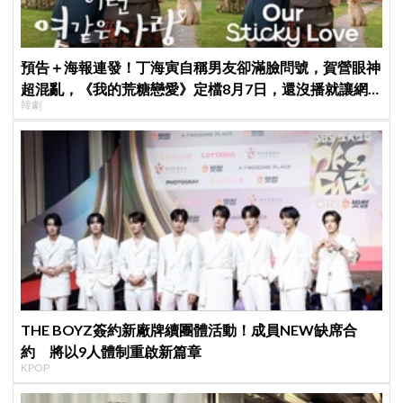
預告＋海報連發！丁海寅自稱男友卻滿臉問號，賀營眼神
超混亂，《我的荒糖戀愛》定檔8月7日，還沒播就讓網
韓劇
友瘋猜結局
THE BOYZ簽約新廠牌續團體活動！成員NEW缺席合
約 將以9人體制重啟新篇章
KPOP