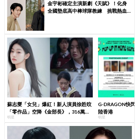
金宇彬確定主演新劇《天賦》！化身
全國墊底高中棒球隊教練 挑戰熱血
成長劇
蘇志燮「女兒」爆紅！新人演員徐貹旼
G-DRAGON快閃
「零作品」空降《金部長》，316萬舊
陸香港
明星
明星
片被挖出網驚呆：星味藏不住！