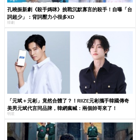
孔曉振新劇《殺手媽咪》挑戰沉默寡言的殺手！自曝「台
詞超少」：背詞壓力小很多XD
韓劇
「元斌＋元彬」竟然合體了？！RIIZE元彬攜手韓國傳奇
美男元斌代言同品牌，韓網瘋喊：兩個帥哥來了！
明星