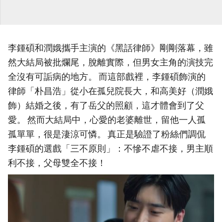
李鍾碩和潤娥攜手主演的《黑話律師》剛剛落幕，雖
然大結局被批爛尾，脫離實際，但男女主角的演技完
全沒有可詬病的地方。 而這部戲裡，李鍾碩飾演的
律師「朴昌浩」從小在孤兒院長大，和高美好（潤娥
飾）結婚之後，有了岳父的照顧，這才體會到了父
愛。 然而大結局中，心愛的老婆離世，留他一人孤
孤單單，很是淒涼可憐。 真正是驗證了粉絲們調侃
李鍾碩的選戲「三不原則」：不慘不虐不接，男主順
利不接，父母雙全不接！