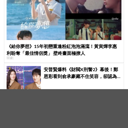
《給你夢想》15年初戀重逢粉紅泡泡滿瀉！黃寅燁李惠
利盼奪「最佳情侶獎」 壁咚畫面極撩人
韓劇
安普賢爆料《財閥X刑警2》幕後！鄭
恩彩看到俞承豪藏不住笑容，卻認為
安普賢只是「搞笑男」
《金特務：本色回歸》蘇志燮難得談
愛妻趙銀政！「不想她只是某人的妻
子」一句話展現滿滿尊重與愛