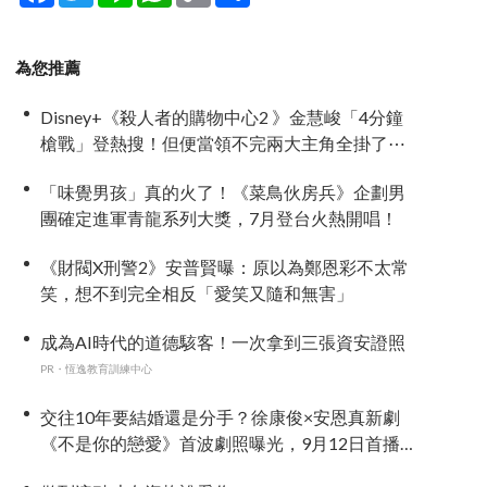
為您推薦
Disney+《殺人者的購物中心2 》金慧峻「4分鐘
槍戰」登熱搜！但便當領不完兩大主角全掛了⋯
「味覺男孩」真的火了！《菜鳥伙房兵》企劃男
團確定進軍青龍系列大獎，7月登台火熱開唱！
《財閥X刑警2》安普賢曝：原以為鄭恩彩不太常
笑，想不到完全相反「愛笑又隨和無害」
成為AI時代的道德駭客！一次拿到三張資安證照
PR・恆逸教育訓練中心
交往10年要結婚還是分手？徐康俊×安恩真新劇
《不是你的戀愛》首波劇照曝光，9月12日首播引
期待