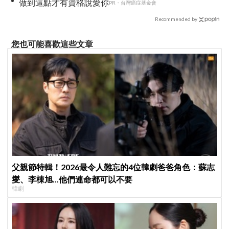
做到這點才有資格說愛你
PR・台灣癌症基金會
Recommended by
您也可能喜歡這些文章
父親節特輯！2026最令人難忘的4位韓劇爸爸角色：蘇志
燮、李棟旭...他們連命都可以不要
韓劇