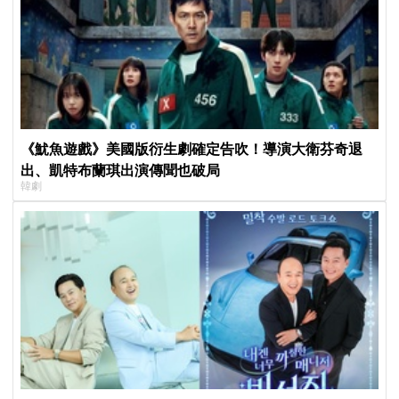
《魷魚遊戲》美國版衍生劇確定告吹！導演大衛芬奇退
出、凱特布蘭琪出演傳聞也破局
韓劇