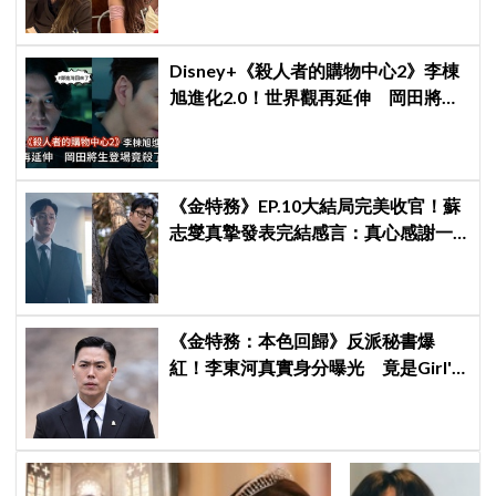
Disney+《殺人者的購物中心2》李棟
旭進化2.0！世界觀再延伸 岡田將生
登場竟殺了「他」
《金特務》EP.10大結局完美收官！蘇
志燮真摯發表完結感言：真心感謝一
路陪伴我們到最後的觀眾
《金特務：本色回歸》反派秘書爆
紅！李東河真實身分曝光 竟是Girl's
Day素珍老公