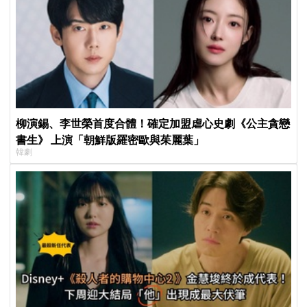
柳演錫、李世榮首度合體！確定加盟虐心史劇《公主貪戀
書生》 上演「朝鮮版羅密歐與茱麗葉」
韓劇