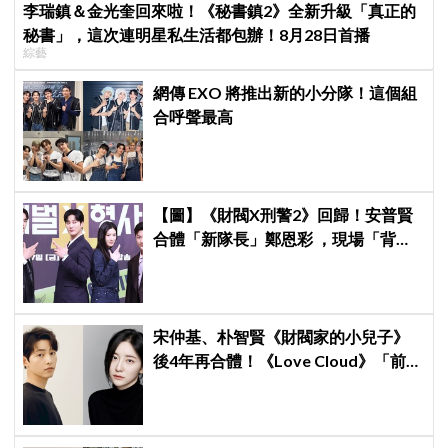
李瑞鎮＆金光奎回來啦！《秘書鎮2》全新升級「真正的
秘書」，這次連明星私生活都包辦！8月28日首播
綜藝
網傳 EXO 將推出新的小分隊！這個組
合呼聲最高
【圖】《財閥X刑警2》回歸！安普賢
合體「新隊長」鄭恩彩 ，現場「背靠
背比槍」霸氣爆棚
宋仲基、朴智賢《財閥家的小兒子》
後4年再合體！《Love Cloud》「前任
見面就變天」設定超鬧