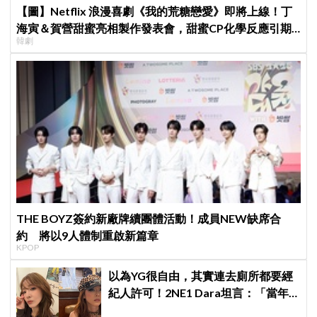
【圖】Netflix 浪漫喜劇《我的荒糖戀愛》即將上線！丁
海寅＆賀營甜蜜亮相製作發表會，甜蜜CP化學反應引期
韓劇
待
THE BOYZ簽約新廠牌續團體活動！成員NEW缺席合
約 將以9人體制重啟新篇章
KPOP
以為YG很自由，其實連去廁所都要經
紀人許可！2NE1 Dara坦言：「當年
超羨慕少女時代」