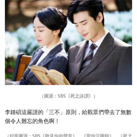
（圖源：SBS《死之詠讃》）
李鍾碩這嚴謹的「三不」原則，給觀眾們帶去了無數
個令人難忘的角色啊！
（封面圖源：SBS《聽見你的聲音》、《當你沉睡時》、《死之