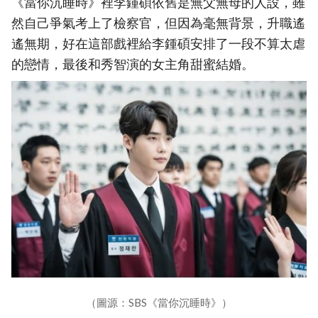
《當你沉睡時》裡李鍾碩依舊是無父無母的人設，雖
然自己爭氣考上了檢察官，但因為毫無背景，升職遙
遙無期，好在這部戲裡給李鍾碩安排了一段不算太虐
的戀情，最後和秀智演的女主角甜蜜結婚。
（圖源：SBS《當你沉睡時》）