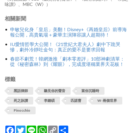
咏讃》、MBC《W》）
相關新聞
申敏兒化身「皇后」美翻！Disney+《再婚皇后》前導海
報公開，高貴氣場＋豪華主演陣容讓人超期待！
IU愛情哲學大公開！《21世紀大君夫人》劇中下跪哭
慘，劇外冷靜吐金句：真正的愛不是要求回報
春節不劇荒！韓網激推「劇本零差評」10部神劇清單：
從《秘密森林》到《耀眼》，完成度堪稱業界天花板！
標籤
黑話律師
聽見你的聲音
當你沉睡時
死之詠讃
李鍾碩
匹諾曹
W-兩個世界
Pinocchio
Facebook
Twitter
Line
WhatsApp
Copy
分
Link
享