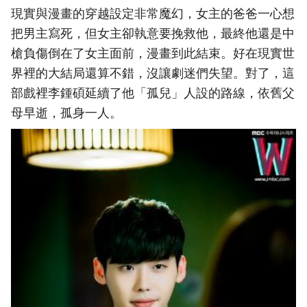
現實與漫畫的穿越設定非常魔幻，女主的爸爸一心想
把男主寫死，但女主卻執意要挽救他，最終他還是中
槍負傷倒在了女主面前，漫畫到此結束。好在現實世
界裡的大結局還算不錯，沒讓劇迷們失望。對了，這
部戲裡李鍾碩延續了他「孤兒」人設的路線，依舊父
母早逝，孤身一人。