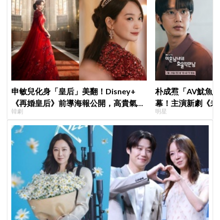
申敏兒化身「皇后」美翻！Disney+
朴成焄「AV魷魚
《再婚皇后》前導海報公開，高貴氣場
幕！主演新劇《未
韓劇
明星
＋豪華主演陣容讓人超期待！
首度談復出心情：