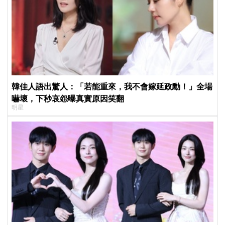
韓佳人語出驚人：「若能重來，我不會嫁延政勳！」全場
嚇壞，下秒哀怨曝真實原因笑翻
明星