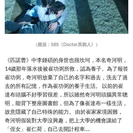
（圖源：SBS《Doctor異鄉人》）
《匹諾曹》中李鍾碩的身世也很坎坷，本名奇河明，
14歲那年落水後被崔功弼所救，認為養子。為了報答
崔功弼，奇河明放棄了自己的名字和過去，洗去了過
去的所有記憶，作為崔功弼的養子生活。 以前的崔
達布頭腦不好學習很差，所以雖然奇河明頭腦異常聰
明，能背下整座圖書館，但為了像崔達布一樣生活，
故意隱藏了自己特殊的能力。 由於崔家家境困難，
奇河明假裝對大學沒興趣，把上大學的機會讓給了
「侄女」崔仁荷，自己去開計程車....