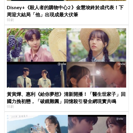
Disney+《殺人者的購物中心2 》金慧埈終於成代表！下
周迎大結局「他」出現成最大伏筆
韓劇
黃寅燁、惠利《給你夢想》清新開播！「醫生世家子」回
國力挽初戀，「破鏡難圓」回憶殺引發全網現實共鳴
韓劇