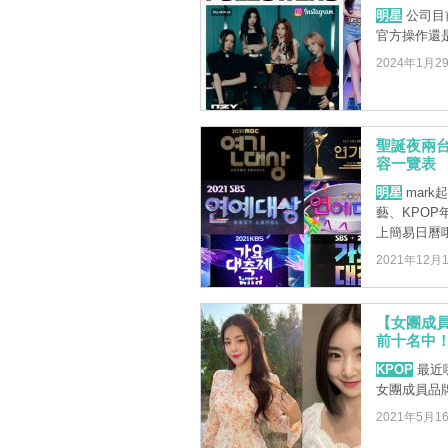
明星
公司目
官方操作還
2024年1月2
聖誕夜兩台
容一覽表
明星
mark
藝、KPO
上簡易日曆
2021年12月
【女團成員品
前十名中
KPOP
最近
女團成員品
2021年5月1