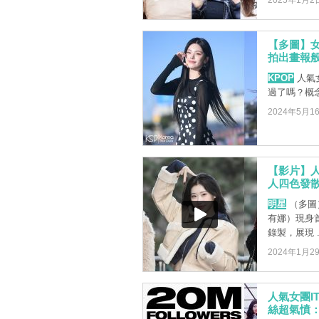
2025年1月2
【多圖】女
拍出畫報般
KPOP
人氣女
過了嗎？概
2024年5月1
【影片】人
人四色發
明星
（多圖）
有娜）現身首
錄製，展現 ..
2024年1月2
人氣女團I
絲超氣憤：