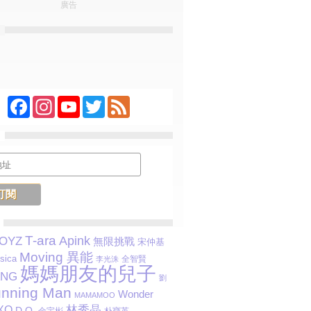
廣告
Facebook
Instagram
YouTube
Twitter
Feed
T-ara
Apink
BOYZ
無限挑戰
宋仲基
Moving 異能
sica
全智賢
李光洙
媽媽朋友的兒子
ANG
劉
nning Man
Wonder
MAMAMOO
林秀晶
XO
D.O.
朴寶英