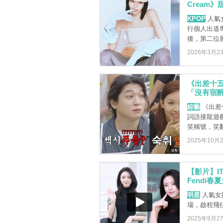
Cream
KPOP
人氣女
行個人出道專
後，第二位展 
2026年3月2
《出差十五
「沒有宿
綜藝
《出差
詞語接龍遊
笑稱號，笑
2025年10月
【影片】I
Fendi春
明星
人氣女團
場，啟程飛往
2025年9月2