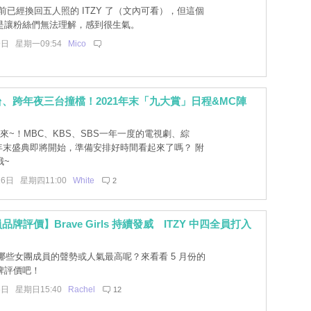
前已經換回五人照的 ITZY 了（文內可看），但這個
是讓粉絲們無法理解，感到很生氣。
9日 星期一09:54
Mico
、跨年夜三台撞檔！2021年末「九大賞」日程&MC陣
起來~！MBC、KBS、SBS一年一度的電視劇、綜
P年末盛典即將開始，準備安排好時間看起來了嗎？ 附
哦~
16日 星期四11:00
White
2
牌評價】Brave Girls 持續發威 ITZY 中四全員打入
！
哪些女團成員的聲勢或人氣最高呢？來看看 5 月份的
牌評價吧！
6日 星期日15:40
Rachel
12