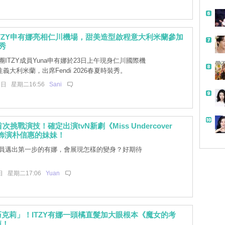
TZY申有娜亮相仁川機場，甜美造型啟程意大利米蘭參加
夏秀
ITZY成員Yuna申有娜於23日上午現身仁川國際機
帶
義大利米蘭，出席Fendi 2026春夏時裝秀。
3日 星期二16:56
Sani
首次挑戰演技！確定出演tvN新劇《Miss Undercover
，飾演朴信惠的妹妹！
員邁出第一步的有娜，會展現怎樣的變身？好期待
日 星期二17:06
Yuan
克莉」！ITZY有娜一頭橘直髮加大眼根本《魔女的考
莉！