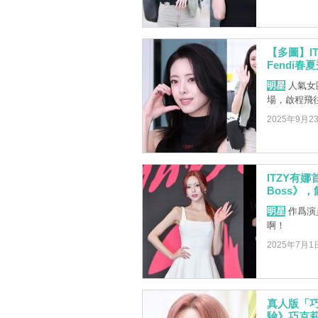
【多圖】I
Fendi春
明星
人氣女團
場，啟程飛往
2025年9月2
ITZY有娜
Boss》
明星
作爲演
啊！
2025年7月1
真人版「巧
驗》巧克