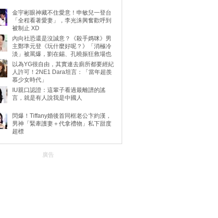
金宇彬眼神藏不住愛意！申敏兒一登台
「全程看著愛妻」，李光洙興奮歡呼到
被制止 XD
內向社恐還是沒誠意？《殺手媽咪》男
主鄭準元登《玩什麼好呢？》「消極冷
淡」被罵爆，劉在錫、孔曉振狂救場也
不動
以為YG很自由，其實連去廁所都要經紀
人許可！2NE1 Dara坦言：「當年超羨
慕少女時代」
IU親口認證：這輩子看過最離譜的謠
言，就是有人說我是中國人
閃爆！Tiffany婚後首同框老公卞約漢，
男神「緊牽護妻＋代拿禮物」私下甜度
超標
廣告