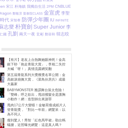
金宇彬
CNBLUE
een
宋江
朴海鎮
我獨自生活
2PM
金宣虎
李聖
Dragon
鄭敬淏
梨泰院CLASS
防彈少年團
時代
IU
宋智孝
INFINITE
朴寶劍
Super Junior
蘇志燮
李
孔劉
韓志旼
兩天一夜
玄彬
仁國
鄭容和
【有片】老友上台熱舞她眼神死！金高
銀下秒「抱走青龍大賞」，李相二失控
大喊「呀！」真情流露網笑翻
第五屆青龍系列大獎獲獎名單公開：金
高銀淚崩擒大賞，《菜鳥伙房兵》成最
大贏家
BABYMONSTER 雅譞舞台裝太危險！
「雙峰」呼之欲出，甩頭撥髮全是護胸
小動作！網：造型師出來謝罪
甩肉17公斤大變樣！金敏荷瘦成紙片人
登青龍獎，「對比一年前」網驚呆：以
為不同人
瘦到驚人！秀智「紅色馬甲裙」勒出螞
蟻腰，近照曝光網驚：這是真人嗎？