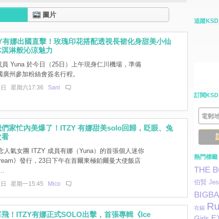
圖片
追蹤KSD
ZY有娜出國直擊！玫瑰印花搭配透視長裙化身甜美小仙
冰淇淋般沁涼魅力
 成員 Yuna 於今日（25日）上午現身仁川機場，準備
國廣州參加粉絲會簽名行程。
5日 星期六17:36
Sani
訂閱KSD
們家忙內美爆了！ITZY 有娜甜美solo回歸，眨眼、兔
次看
人氣女團 ITZY 成員有娜（Yuna）的首張個人迷你
熱門標籤
 Cream》發行，23日下午在首爾東極鉑爾曼大使飯店
THE 
.
伯賢
Jes
3日 星期一15:45
Mico
BIGB
Ru
在錫
飛！ITZY有娜正式SOLO出擊，首張專輯《Ice
E
Girls