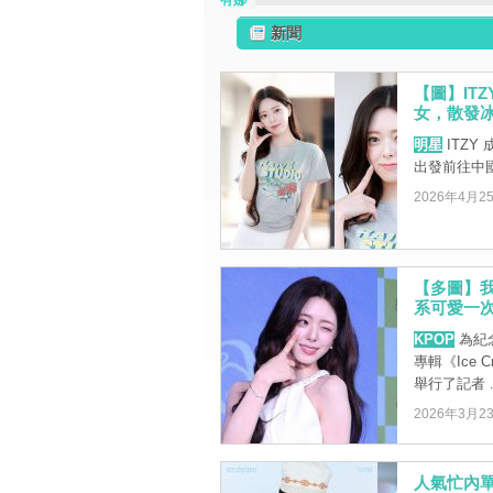
有娜
新聞
【圖】IT
女，散發
明星
ITZY
出發前往中
2026年4月2
【多圖】我
系可愛一
KPOP
為紀念
專輯《Ice
舉行了記者 ..
2026年3月2
人氣忙內單