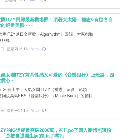
日 星期四19:01
Sani
42
團ITZY回歸最新機場照！頂著大太陽：禮志&有娜各自
的絕世美照~~~
團ITZY以日文新歌〈Algorhythm〉回歸，大家都聽
念很棒！！
6日 星期四16:16
Mico
氣女團ITZY兼具性感又可愛的《音樂銀行》上班路，四
散愛心～
26日上午，人氣女團 ITZY（禮志、留眞、彩領、
爾汝矣島KBS《音樂銀行》（Music Bank）的節目
.
9日 星期一14:15
Mico
TZY的IG追蹤數突破2000萬，卻只po了四人團體照讓粉
「是擅自退團生病的Lia了嗎?」