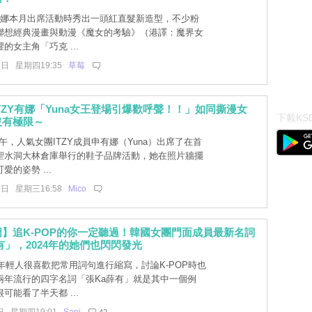
Y有娜本月出席活動時秀出一頭紅直髮新造型，不少粉
聯想經典漫畫與動漫《魔女的考驗》（港譯：魔界女
的女主角「巧克 ...
7日 星期四19:35
草莓
TZY有娜「Yuna女王登場引爆歡呼聲！！」如同撕漫女
下載KSD
沒有極限～
午，人氣女團ITZY成員申有娜（Yuna）出席了在首
聖水洞大林倉庫舉行的鞋子品牌活動，她在照片牆擺
愛的姿勢 ...
9日 星期三16:58
Mico
】追K-POP的你一定聽過！韓國女團門面成員最新名詞
有」，2024年的她們也閃閃發光
年輕人很喜歡把常用詞句進行縮寫，討論K-POP時也
兩年流行的四字名詞「張Ka薛有」就是其中一個例
可能看了半天都 ...