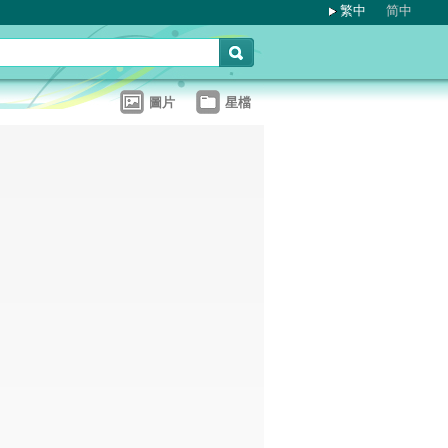
繁中
简中
圖片
星檔