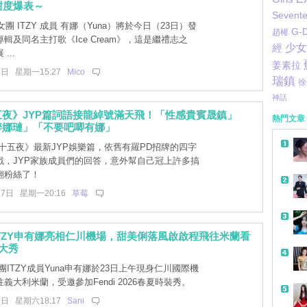
》甜度爆表～
Sevent
團 ITZY 成員 有娜（Yuna）將於今日（23日）發
G-
趙權
輯及同名主打歌《Ice Cream》，這是繼禮志之
少女
經
...
姜素拉
3日 星期一15:27
Mico
瑞鎮
徐
神話
夜》JYP篇詞語接龍綽號滿天飛！「性感貴賓晟鎮」
熱門文章
醉娜璉」「不要吧唧有娜」
十五夜》最新JYP娛樂篇，依舊有羅PD招牌的四字
戲，JYP家族成員們的回答，意外幫自己冠上許多搞
翻粉絲了！
27日 星期一20:16
草莓
TZY申有娜亮相仁川機場，甜美俐落風啟啟程飛往米蘭看
夏大秀
ITZY成員Yuna申有娜於23日上午現身仁川國際機
義大利米蘭，受邀參加Fendi 2026春夏時裝秀。
7日 星期六18:17
Sani