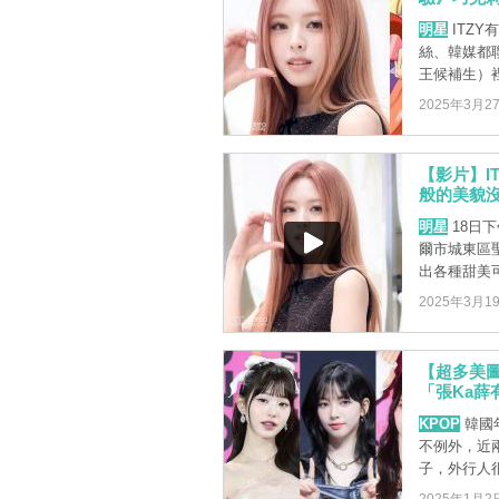
明星
ITZ
絲、韓媒都
王候補生）裡
2025年3月2
【影片】I
般的美貌
明星
18日下
爾市城東區
出各種甜美可
2025年3月1
【超多美圖
「張Ka薛
KPOP
韓國
不例外，近
子，外行人很