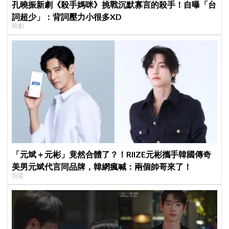
孔曉振新劇《殺手媽咪》挑戰沉默寡言的殺手！自曝「台
詞超少」：背詞壓力小很多XD
韓劇
「元斌＋元彬」竟然合體了？！RIIZE元彬攜手韓國傳奇
美男元斌代言同品牌，韓網瘋喊：兩個帥哥來了！
明星