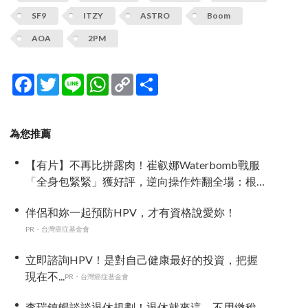
SF9
ITZY
ASTRO
Boom
AOA
2PM
Facebook
Twitter
Line
WhatsApp
Copy
分
Link
享
為您推薦
【有片】不再比拼露肉！崔叡娜Waterbomb戰服
「全身包緊緊」獲好評，逆向操作炸翻全場：根
本福音戰士
伴侶和妳一起預防HPV，才有資格說愛妳！
PR・台灣癌症基金會
立即諮詢HPV！是對自己健康最好的投資，把握
現在不...
PR・台灣癌症基金會
李瑞鎮暢談談退休規劃！退休就來這，不用繳稅