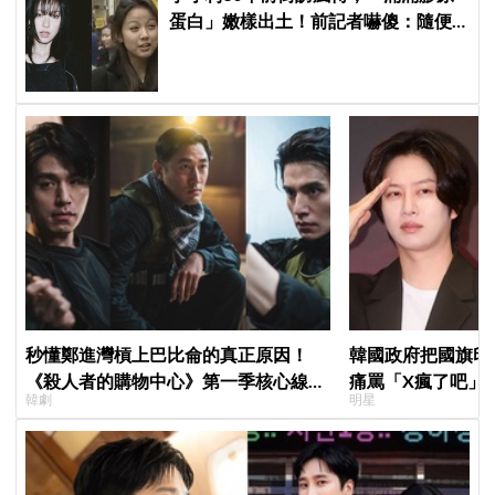
蛋白」嫩樣出土！前記者嚇傻：隨便
選到傳奇
秒懂鄭進灣槓上巴比侖的真正原因！
韓國政府把國旗印
《殺人者的購物中心》第一季核心線索
痛罵「X瘋了吧」
韓劇
明星
快速複習