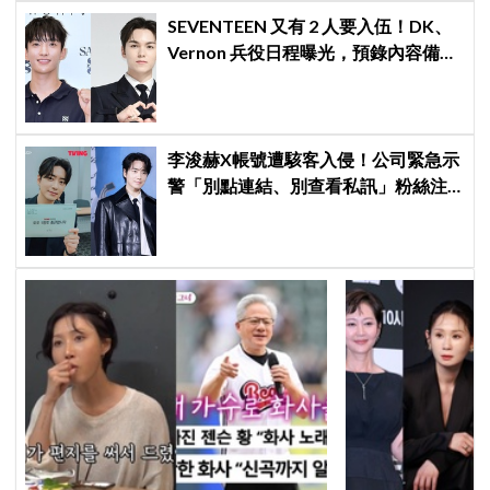
SEVENTEEN 又有 2 人要入伍！DK、
Vernon 兵役日程曝光，預錄內容備齊
寵粉不間斷
李浚赫X帳號遭駭客入侵！公司緊急示
警「別點連結、別查看私訊」粉絲注
意了