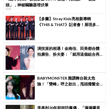
頭」，神秘竊聽器埋伏筆
韓劇
【多圖】Stray Kids亮相新專輯
《THIS & THAT》記者會！展現多才
全能與滿滿自信，預告「以熱治熱」
炸裂夏日音樂圈
演技派的相遇！金南佶、田美都合體
拍廣告、扮夫妻：「就用這個組合再
拍一部戲劇吧」
BABYMONSTER 雅譞舞台裝太危
險！「雙峰」呼之欲出，甩頭撥髮全
是護胸小動作！網：造型師出來謝罪
李孝利30年前街訪瘋傳，「滿滿膠原