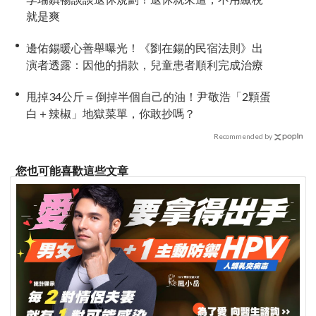
就是爽
邊佑錫暖心善舉曝光！《劉在錫的民宿法則》出
演者透露：因他的捐款，兒童患者順利完成治療
甩掉34公斤＝倒掉半個自己的油！尹敬浩「2顆蛋
白＋辣椒」地獄菜單，你敢抄嗎？
Recommended by
您也可能喜歡這些文章