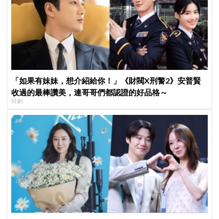
「如果有妹妹，想介紹給你！」《財閥X刑警2》安普賢
收過的最棒讚美，連哥哥們都認證的好品格～
韓劇