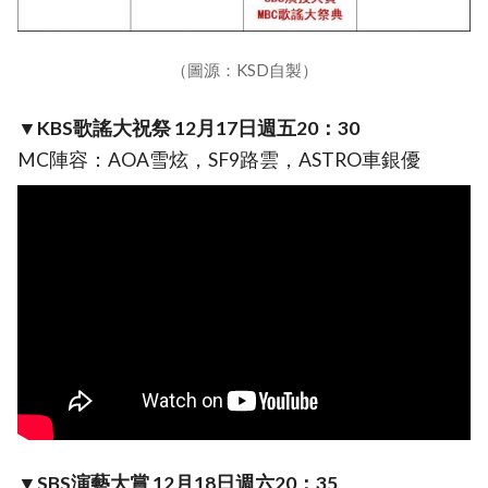
（圖源：KSD自製）
▼KBS歌謠大祝祭 12月17日週五20：30
MC陣容：AOA雪炫，SF9路雲，ASTRO車銀優
▼SBS演藝大賞 12月18日週六20：35