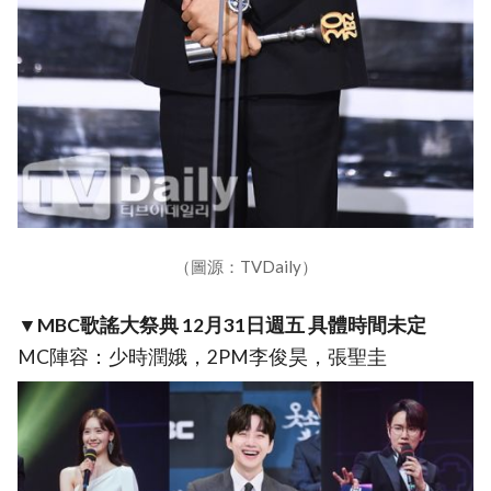
（圖源：TVDaily）
▼MBC歌謠大祭典 12月31日週五 具體時間未定
MC陣容：少時潤娥，2PM李俊昊，張聖圭