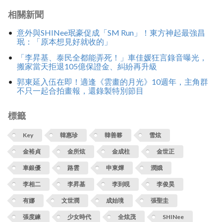
相關新聞
意外與SHINee珉豪促成「SM Run」！東方神起最強昌
珉：「原本想見好就收的」
「李昇基、泰民全都能弄死！」車佳媛狂言錄音曝光，
搬家當天拒退105億保證金、糾紛再升級
郭東延入伍在即！適逢《雲畫的月光》10週年，主角群
不只一起合拍畫報，還錄製特別節目
標籤
Key
韓惠珍
韓善夥
雪炫
金裕貞
金所炫
金成柱
金世正
車銀優
路雲
申東燁
潤娥
李相二
李昇基
李到晛
李俊昊
有娜
文世潤
成始璄
張聖圭
張度練
少女時代
全炫茂
SHINee