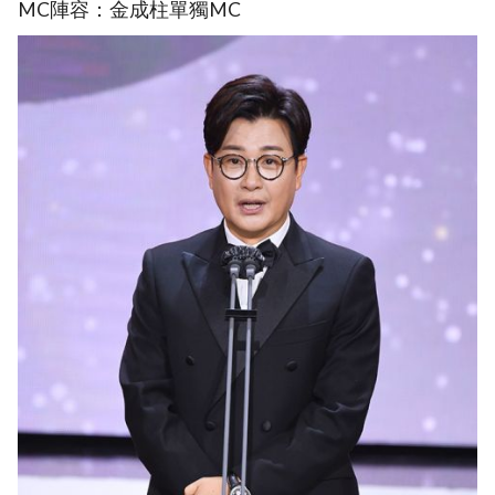
MC陣容：金成柱單獨MC