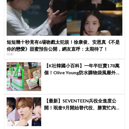
短短幾十秒竟有6場吻戲太犯規！徐康俊、安恩真《不是
你的戀愛》甜蜜預告公開，網友直呼：太期待了！
韓劇
【K社韓國小百科】一年半狂賣178萬
個！Olive Young防水購物袋風靡外國
遊客，機場「人手一個」成新奇景
【最新】SEVENTEEN兵役全進度公
開！珉奎9月開始替代役、勝寛忙內
DINO軍樂隊10月入伍