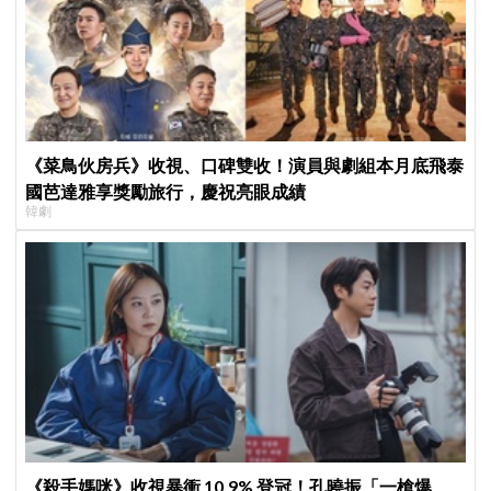
《菜鳥伙房兵》收視、口碑雙收！演員與劇組本月底飛泰
國芭達雅享獎勵旅行，慶祝亮眼成績
韓劇
《殺手媽咪》收視暴衝 10.9% 登冠！孔曉振「一槍爆