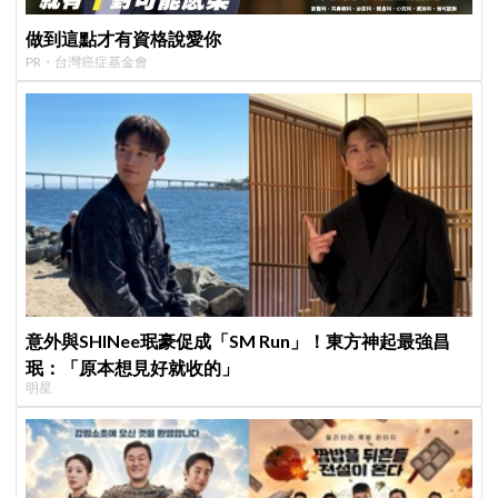
做到這點才有資格說愛你
PR・台灣癌症基金會
意外與SHINee珉豪促成「SM Run」！東方神起最強昌
珉：「原本想見好就收的」
明星