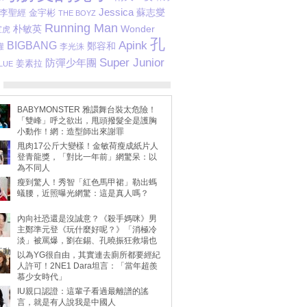
Jessica
蘇志燮
李聖經
金宇彬
THE BOYZ
Running Man
朴敏英
Wonder
宣虎
孔
Apink
BIGBANG
鄭容和
權
李光洙
Super Junior
防彈少年團
姜素拉
LUE
BABYMONSTER 雅譞舞台裝太危險！
「雙峰」呼之欲出，甩頭撥髮全是護胸
小動作！網：造型師出來謝罪
甩肉17公斤大變樣！金敏荷瘦成紙片人
登青龍獎，「對比一年前」網驚呆：以
為不同人
瘦到驚人！秀智「紅色馬甲裙」勒出螞
蟻腰，近照曝光網驚：這是真人嗎？
內向社恐還是沒誠意？《殺手媽咪》男
主鄭準元登《玩什麼好呢？》「消極冷
淡」被罵爆，劉在錫、孔曉振狂救場也
不動
以為YG很自由，其實連去廁所都要經紀
人許可！2NE1 Dara坦言：「當年超羨
慕少女時代」
IU親口認證：這輩子看過最離譜的謠
言，就是有人說我是中國人