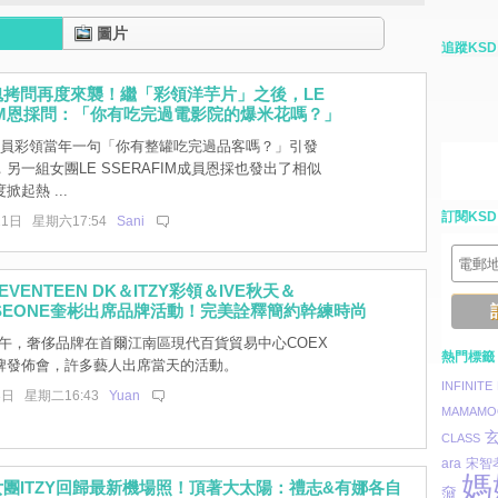
圖片
追蹤KSD
魂拷問再度來襲！繼「彩領洋芋片」之後，LE
FIM恩採問：「你有吃完過電影院的爆米花嗎？」
Y成員彩領當年一句「你有整罐吃完過品客嗎？」引發
另一組女團LE SSERAFIM成員恩採也發出了相似
起熱 ...
訂閱KSD
11日 星期六17:54
Sani
VENTEEN DK＆ITZY彩領＆IVE秋天＆
ASEONE奎彬出席品牌活動！完美詮釋簡約幹練時尚
上午，奢侈品牌在首爾江南區現代百貨貿易中心COEX
熱門標籤
牌發佈會，許多藝人出席當天的活動。
INFINITE
3日 星期二16:43
Yuan
MAMAMO
CLASS
ara
宋智
媽
團ITZY回歸最新機場照！頂著大太陽：禮志&有娜各自
奫