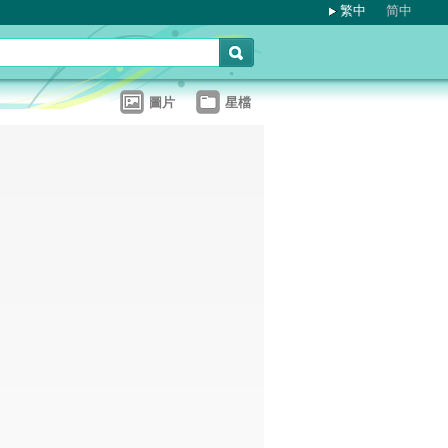
繁中
简中
圖片
星檔