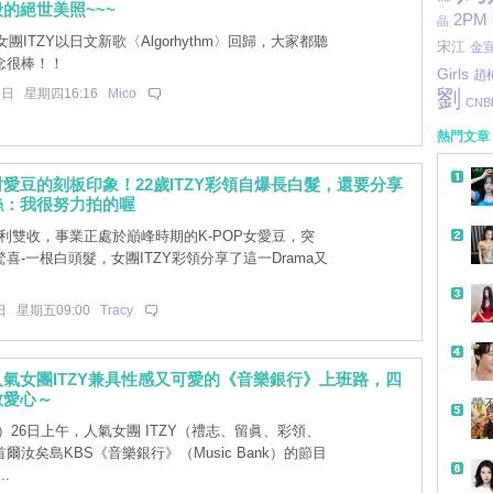
的絕世美照~~~
2PM
晶
團ITZY以日文新歌〈Algorhythm〉回歸，大家都聽
宋江
金
念很棒！！
Girls
趙
劉
6日 星期四16:16
Mico
CNB
熱門文章
愛豆的刻板印象！22歲ITZY彩領自爆長白髮，還要分享
絲：我很努力拍的喔
名利雙收，事業正處於巔峰時期的K-POP女愛豆，突
喜-一根白頭髮，女團ITZY彩領分享了這一Drama又
。
日 星期五09:00
Tracy
氣女團ITZY兼具性感又可愛的《音樂銀行》上班路，四
散愛心～
帶
26日上午，人氣女團 ITZY（禮志、留眞、彩領、
爾汝矣島KBS《音樂銀行》（Music Bank）的節目
.