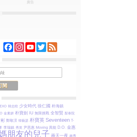
廣告
Facebook
Instagram
YouTube
Twitter
Feed
少女時代
徐仁國
朴海鎮
EXO
韓志旼
朴寶劍
IU
全智賢
無限挑戰
O
金素妍
梨泰院
Seventeen
朴寶英
玄彬
鄭敬淏
T-
韓藝瑟
金惠
D.O.
孝
李瑞鎮
尹恩惠
Moving 異能
秀英
媽朋友的兒子
兩天一夜
林秀