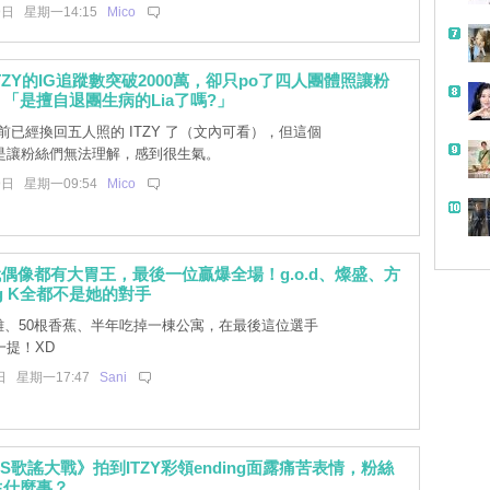
9日 星期一14:15
Mico
TZY的IG追蹤數突破2000萬，卻只po了四人團體照讓粉
「是擅自退團生病的Lia了嗎?」
前已經換回五人照的 ITZY 了（文內可看），但這個
是讓粉絲們無法理解，感到很生氣。
9日 星期一09:54
Mico
代偶像都有大胃王，最後一位贏爆全場！g.o.d、燦盛、方
ng K全都不是她的對手
雞、50根香蕉、半年吃掉一棟公寓，在最後這位選手
一提！XD
日 星期一17:47
Sani
SBS歌謠大戰》拍到ITZY彩領ending面露痛苦表情，粉絲
生什麼事？