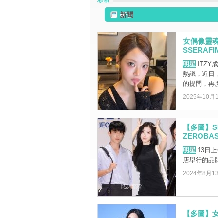
彩領
新聞
女偶像靈
SSERA
明星
ITZ
熱議，近日，
的提問，再度掀
2025年10月
【多圖】SE
ZEROB
明星
13日
店舉行的品
2024年8月1
【多圖】女