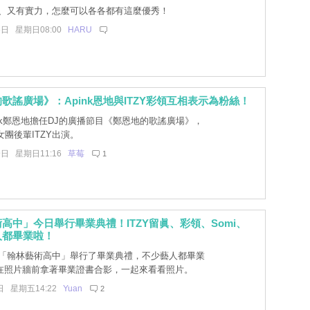
、又有實力，怎麼可以各各都有這麼優秀！
6日 星期日08:00
HARU
歌謠廣場》：Apink恩地與ITZY彩領互相表示為粉絲！
ink鄭恩地擔任DJ的廣播節目《鄭恩地的歌謠廣場》，
女團後輩ITZY出演。
9日 星期日11:16
草莓
1
高中」今日舉行畢業典禮！ITZY留眞、彩領、Somi、
人都畢業啦！
「翰林藝術高中」舉行了畢業典禮，不少藝人都畢業
在照片牆前拿著畢業證書合影，一起來看看照片。
日 星期五14:22
Yuan
2