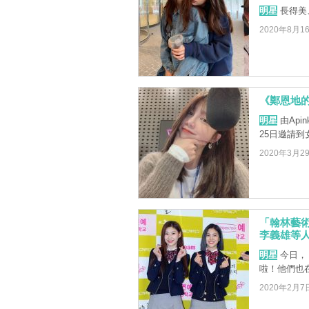
明星
長得美
2020年8月1
《鄭恩地的
明星
由Ap
25日邀請到
2020年3月2
「翰林藝術
李義雄等
明星
今日，
啦！他們也
2020年2月7