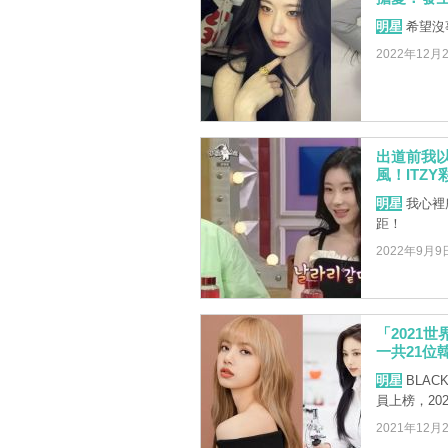
明星
希望沒
2022年12月
出道前我
風！ITZ
明星
我心裡
距！
2022年9月9
「2021
一共21位
明星
BLAC
員上榜，20
2021年12月