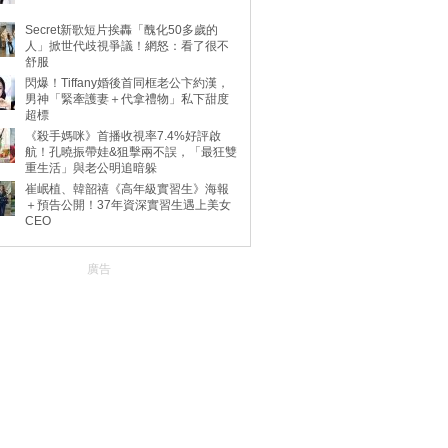
Secret新歌短片挨轟「醜化50多歲的
人」掀世代歧視爭議！網怒：看了很不
舒服
閃爆！Tiffany婚後首同框老公卞約漢，
男神「緊牽護妻＋代拿禮物」私下甜度
超標
《殺手媽咪》首播收視率7.4%好評啟
航！孔曉振帶娃&狙擊兩不誤，「最狂雙
重生活」與老公明追暗躲
崔岷植、韓韶禧《高年級實習生》海報
＋預告公開！37年資深實習生遇上美女
CEO
廣告