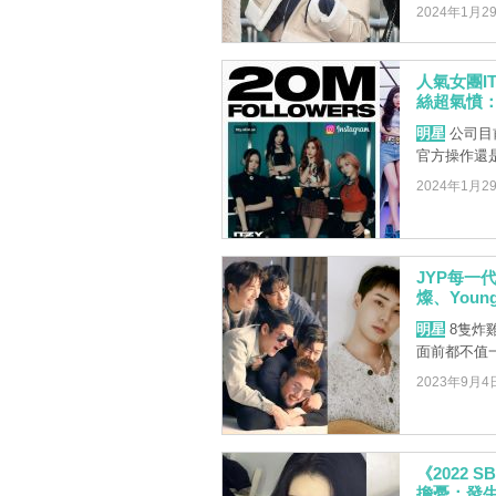
2024年1月2
人氣女團I
絲超氣憤：
明星
公司目
官方操作還
2024年1月2
JYP每一
燦、You
明星
8隻炸
面前都不值
2023年9月4
《2022 
擔憂：發