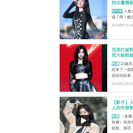
拍出畫報般
KPOP
人氣女
過了嗎？概
2024年5月1
完美打破對
照片給粉
明星
22歲
然來了一個驚
搞笑的故事
2024年2月2
【影片】人
人四色發
明星
（多圖）
有娜）現身首
錄製，展現 ..