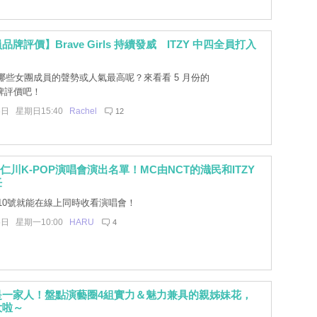
牌評價】Brave Girls 持續發威 ITZY 中四全員打入
！
哪些女團成員的聲勢或人氣最高呢？來看看 5 月份的
牌評價吧！
6日 星期日15:40
Rachel
12
K仁川K-POP演唱會演出名單！MC由NCT的渽民和ITZY
任
月10號就能在線上同時收看演唱會！
5日 星期一10:00
HARU
4
是一家人！盤點演藝圈4組實力＆魅力兼具的親姊妹花，
大啦～