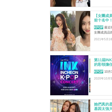
【女團成員品
前十名中
KPOP
最近
女團成員品
2021年5月1
第11屆IN
的彩領擔
KPOP
10
2020年10月
她們真的
基因太強