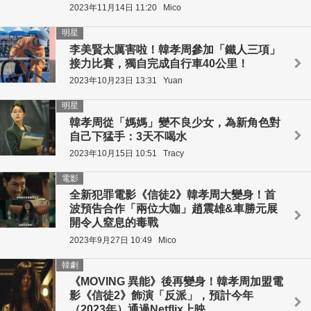
2023年11月14日 11:20
Mico
明星
李美賢太厲害啦！韓孝周參加「鐵人三項」
接力比賽，獨自完成自行車40公里！
2023年10月23日 13:31
Yuan
明星
韓孝周從「媽媽」變不良少女，為新角色對
自己下猛手：3天不喝水
2023年10月15日 10:51
Tracy
電影
全新犯罪電影《信徒2》韓孝周大變身！首
波預告合作「兩位大咖」趙震雄&車勝元展
開令人窒息的毒戰
2023年9月27日 10:49
Mico
韓劇
《MOVING 異能》後再變身！韓孝周加盟電
影《信徒2》飾演「反派」，預計今年
（2023年）通過Netflix上映