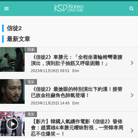
信徒2
最新文章
韓劇
《信徒2》車勝元：「全程坐著輪椅彎著腰
演出，演到肚子抽筋又呼吸困難！」
2023年11月26日 09:51
Erin
電影
《信徒2》最搶眼的特別演出卞約漢！接替
已故金柱赫角色帥氣登場！
2023年11月25日 14:45
Erin
電影
【影片】韓國人氣續作電影《信徒2》發佈
會：趙震雄&車勝元曖昧對視，一旁韓孝周
忍不住爆笑～！