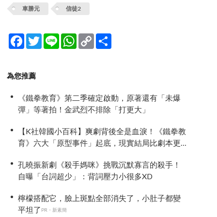
車勝元
信徒2
Facebook
Twitter
Line
WhatsApp
Copy
分
Link
享
為您推薦
《鐵拳教育》第二季確定啟動，原著還有「未爆
彈」等著拍！金武烈不排除「打更大」
【K社韓國小百科】爽劇背後全是血淚！《鐵拳教
育》六大「原型事件」起底，現實結局比劇本更
殘忍！
孔曉振新劇《殺手媽咪》挑戰沉默寡言的殺手！
自曝「台詞超少」：背詞壓力小很多XD
檸檬搭配它，臉上斑點全部消失了，小肚子都變
平坦了
PR・新素簡