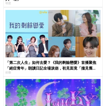
明星
「第二次人生」如何去愛？《我的剩餘戀愛》首播聚焦
「絕症青年」朗讀日記全場淚崩，初見面竟「撞見舊
綜藝
識」！