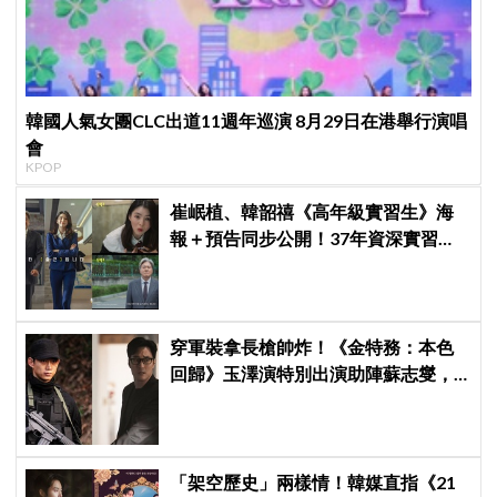
韓國人氣女團CLC出道11週年巡演 8月29日在港舉行演唱
會
KPOP
崔岷植、韓韶禧《高年級實習生》海
報＋預告同步公開！37年資深實習生
遇上美女CEO
穿軍裝拿長槍帥炸！《金特務：本色
回歸》玉澤演特別出演助陣蘇志燮，
直言「毫不猶豫接下邀約」
「架空歷史」兩樣情！韓媒直指《21