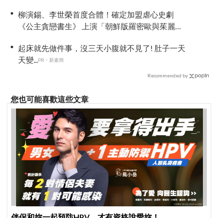
柳演錫、李世榮首度合體！確定加盟虐心史劇
《公主貪戀書生》 上演「朝鮮版羅密歐與茱麗
葉」
起床就先做件事，沒三天小腹就不見了! 肚子一天
天變...
PR・新素簡
Recommended by
您也可能喜歡這些文章
伴侶和妳一起預防HPV，才有資格說愛妳！