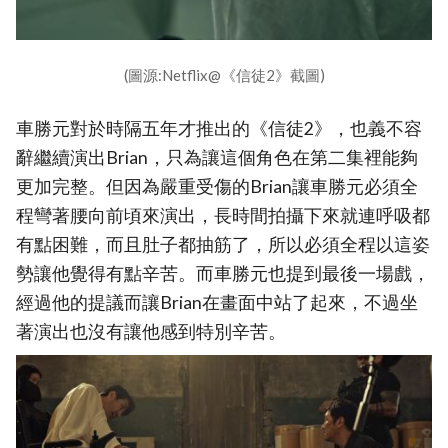
(圖源:Netflix@《信徒2》截圖)
車勝元對於時隔五年才推出的《信徒2》，也義不容
辭繼續演出Brian，只為讓這個角色在第二集裡能夠
更加完整。但因為嚴重受傷的Brian讓車勝元必須全
程彎著腰向前頃來演出，長時間拍攝下來就連呼吸都
有點困難，而且肚子都抽筋了，所以必須全程以這姿
勢讓他覺得有點辛苦。而車勝元也提到最後一場戲，
經過他的提議而讓Brian在畫面中站了起來，不過坐
著演出也沒有讓他感到特別辛苦。