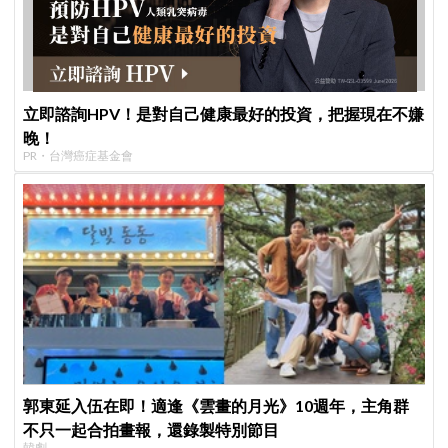
立即諮詢HPV！是對自己健康最好的投資，把握現在不嫌
晚！
PR・台灣癌症基金會
郭東延入伍在即！適逢《雲畫的月光》10週年，主角群
不只一起合拍畫報，還錄製特別節目
韓劇