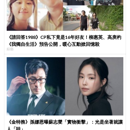
《請回答1988》CP私下竟是16年好友！柳惠英、高庚杓
《我獨自生活》預告公開，暖心互動掀回憶殺
綜藝
《金特務》孫娜恩曝蘇志燮「實物衝擊」：光是坐著就讓
人「哇」