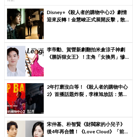
Disney+《殺人者的購物中心2》劇情
迎來反轉！金慧峻正式展開反擊，散
發「叔叔李棟旭」般強大氣場
李帝勳、賀營新劇翻拍米倉涼子神劇
《勝訴狠女王》！主角「女換男」慘
遭韓網炎上：何必買版權？
2年打磨沒白等！《殺人者的購物中心
2》首播話題炸裂，李棟旭放話：第三
季找我，我就拍
宋仲基、朴智賢《財閥家的小兒子》
後4年再合體！《Love Cloud》「前任