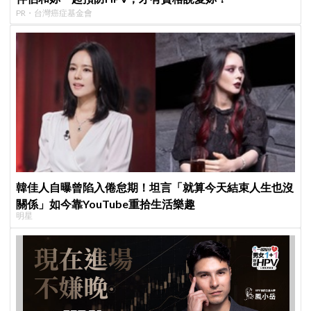
PR・台灣癌症基金會
韓佳人自曝曾陷入倦怠期！坦言「就算今天結束人生也沒
關係」如今靠YouTube重拾生活樂趣
明星