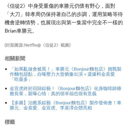
《信徒2》中身受重傷的車勝元仍懷有野心，面對
「大刀」韓孝周仍保持著自己的步調，運用策略等待
機會逆轉情勢，也展現出與第一集當中完全不一樣的
Brian車勝元。
(封面圖源:Netflix@《信徒2》截圖)
相關新聞
「如果亂做會被罵！」車勝元《Bonjour麵包店》挑戰製
作麵包甜點，自曝壓力大曾猶豫出演＋還爆料金喜愛
「吃最多」
金宣虎終於回歸綜藝！《Bonjour麵包店》化身咖啡師療
癒長輩，親曝心情：真的很幸福也很有意義
【多圖】治癒系綜藝《Bonjour麵包店》製作發佈會！車
勝元、金喜愛、金宣虎、李基澤合體亮相
標籤