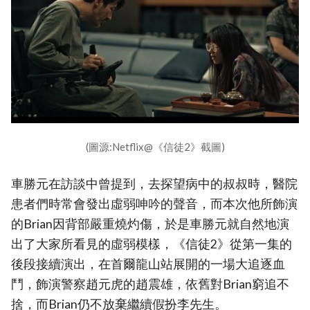
(圖源:Netflix@《信徒2》截圖)
車勝元在訪談中曾提到，去探望病中的叔叔時，醫院
患者們時常會發出虛弱呻吟的聲音，而本次他所飾演
的Brian因背部嚴重燒灼傷，於是車勝元就自然地演
出了大家所看見的虛弱模樣，《信徒2》從第一集的
後段接續演出，在首爾龍山站展開的一場大追逐血
鬥，飾演警察趙元虎的趙震雄，依舊對Brian窮追不
捨，而Brian仍不放棄繼續假扮李先生。