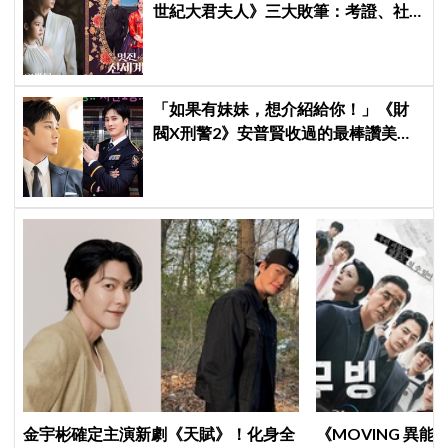
世紀大君夫人》三大敗筆：考證、社
會觀、女性敘事全垮！讚《我的王室
死對頭》諷刺到位
「如果有妹妹，想介紹給你！」《財
閥X刑警2》安普賢收過的最棒讚美，
連哥哥們都認證的好品格～
金宇彬確定主演新劇《天賦》！化身全
《MOVING 異