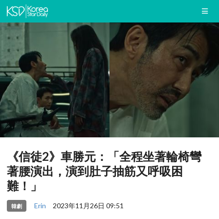
《信徒2》車勝元：「全程坐著輪椅彎
著腰演出，演到肚子抽筋又呼吸困
難！」
Erin
2023年11月26日 09:51
韓劇