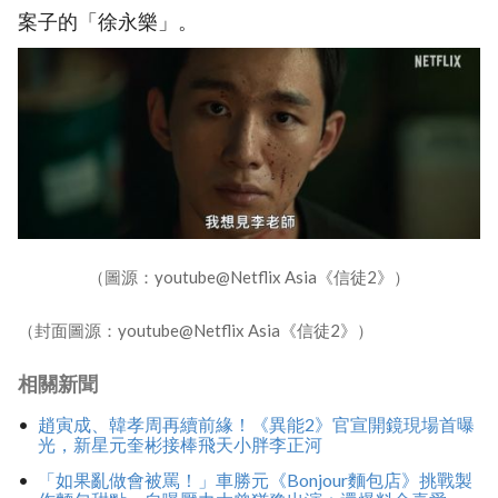
案子的「徐永樂」。
（圖源：youtube@Netflix Asia《信徒2》）
（封面圖源：youtube@Netflix Asia《信徒2》）
相關新聞
趙寅成、韓孝周再續前緣！《異能2》官宣開鏡現場首曝
光，新星元奎彬接棒飛天小胖李正河
「如果亂做會被罵！」車勝元《Bonjour麵包店》挑戰製