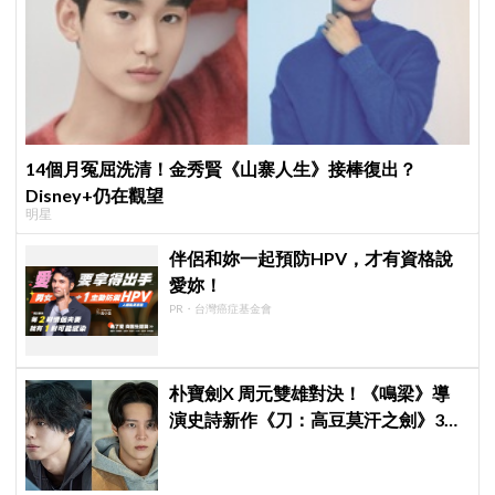
14個月冤屈洗清！金秀賢《山寨人生》接棒復出？
Disney+仍在觀望
明星
伴侶和妳一起預防HPV，才有資格說
愛妳！
PR・台灣癌症基金會
朴寶劍X 周元雙雄對決！《鳴梁》導
演史詩新作《刀：高豆莫汗之劍》3月
3日開機，男神化身「失憶奴隸」挑戰
高劍鬥！