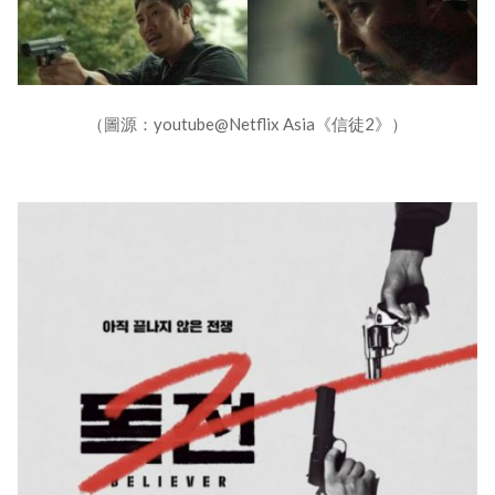
（圖源：youtube@Netflix Asia《信徒2》）