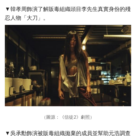
▼韓孝周飾演了解販毒組織頭目李先生真實身份的殘
忍人物「大刀」。
（圖源：《信徒2》劇照）
▼吳承勳飾演被販毒組織拋棄的成員並幫助元浩調查