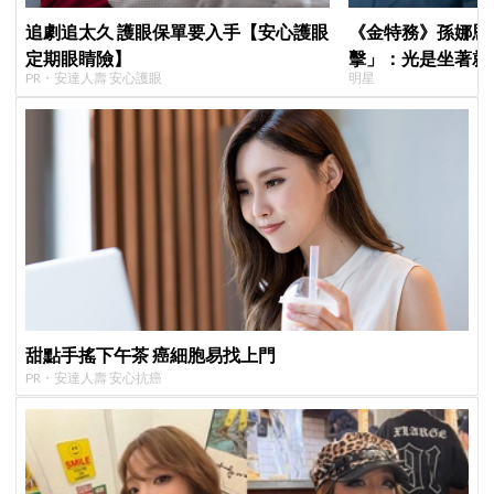
追劇追太久 護眼保單要入手【安心護眼
《金特務》孫娜恩
定期眼睛險】
擊」：光是坐著就
PR・安達人壽 安心護眼
明星
甜點手搖下午茶 癌細胞易找上門
PR・安達人壽 安心抗癌