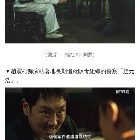
（圖源：《信徒2》劇照）
▼趙震雄飾演執著地長期追蹤販毒組織的警察「趙元
浩」。