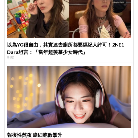
以為YG很自由，其實連去廁所都要經紀人許可！2NE1
Dara坦言：「當年超羨慕少女時代」
明星
報復性熬夜 癌細胞數攀升