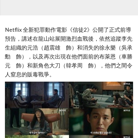
Netflix 全新犯罪動作電影《信徒2》公開了正式前導
預告，講述在龍山站展開激烈血戰後，依然追蹤李先
生組織的元浩（趙震雄 飾）和消失的徐永樂（吳承
勳 飾），以及再次出現在他們面前的布萊恩（車勝
元 飾）和新角色大刀（韓孝周 飾），他們之間令
人窒息的販毒戰爭。