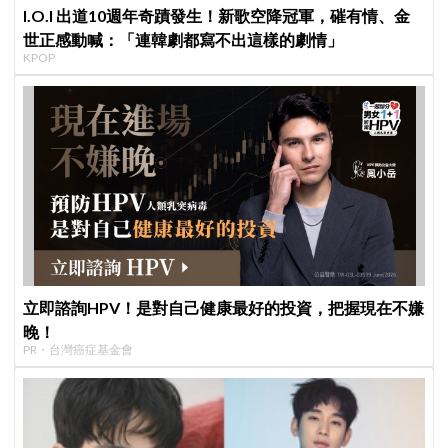
I.O.I 出道10週年奇蹟發生！新歌空降冠軍，磪有情、金
世正感動喊：「連韓劇都寫不出這樣的劇情」
KPOP
立即諮詢HPV！是對自己健康最好的投資，把握現在不嫌
晚！
PR・台灣癌症基金會