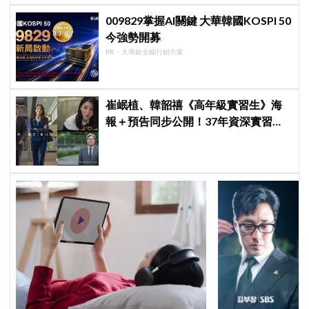
009829掌握AI關鍵 大華韓國KOSPI 50
今強勢開募
PR・大華銀全能行銷方案
崔岷植、韓韶禧《高年級實習生》海
報＋預告同步公開！37年資深實習生
遇上美女CEO