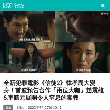
全新犯罪電影《信徒2》韓孝周大變
身！首波預告合作「兩位大咖」趙震雄
&車勝元展開令人窒息的毒戰
Mico
2023年9月27日 10:49
電影