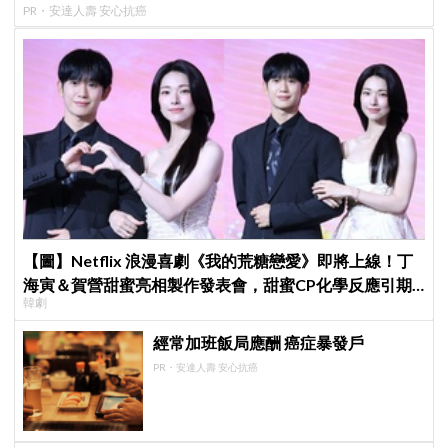
PR・安達人壽 安心抗癌
【圖】Netflix 浪漫喜劇《我的荒糖戀愛》即將上線！丁
海寅＆賀營甜蜜亮相製作發表會，甜蜜CP化學反應引期
韓劇
待
經常加班飯局應酬 癌症暴發戶
PR・安達人壽 安心抗癌