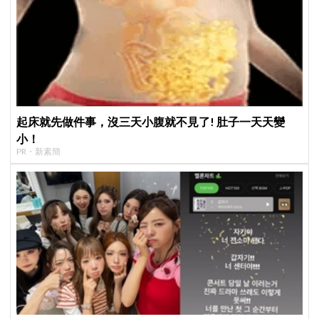
起床就先做件事，沒三天小腹就不見了! 肚子一天天變
小！
PR・新素簡