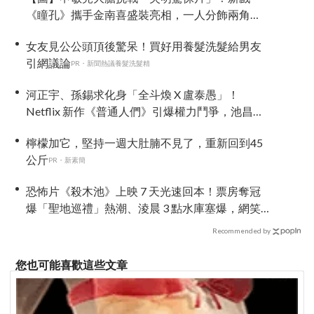
《瞳孔》攜手金南喜盛裝亮相，一人分飾兩角
「眼技」炸裂
女友見公公頭頂後驚呆！買好用養髮洗髮給男友
引網議論
PR・新聞熱議養髮洗髮精
河正宇、孫錫求化身「全斗煥 X 盧泰愚」！
Netflix 新作《普通人們》引爆權力鬥爭，池昌旭
驚喜加盟演對手戲！
檸檬加它，堅持一週大肚腩不見了，重新回到45
公斤
PR・新素簡
恐怖片《殺木池》上映 7 天光速回本！票房奪冠
爆「聖地巡禮」熱潮、淩晨 3 點水庫塞爆，網笑
噴：鬼都想搬家
Recommended by
您也可能喜歡這些文章