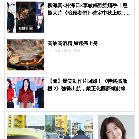
柳海真×朴海日×李敏鎬強強聯手！懸
疑大片《暗殺者們》確定中秋上映，
還原1974韓第一夫人暗殺疑雲
高油高酒精 加速癌上身
PR・安達人壽 安心抗癌
【圖】爆笑動作片回歸！《特務搞飛
機 2》強勢出航，嚴正化圓夢續前緣、
秀英首次挑戰黑化反派