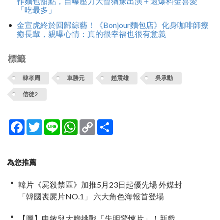
作麵包甜點，自曝壓力大曾猶豫出演＋還爆料金喜愛
「吃最多」
金宣虎終於回歸綜藝！《Bonjour麵包店》化身咖啡師療
癒長輩，親曝心情：真的很幸福也很有意義
標籤
韓孝周
車勝元
趙震雄
吳承勳
信徒2
Facebook
Twitter
Line
WhatsApp
Copy
分
Link
享
為您推薦
韓片《屍殺禁區》加推5月23日起優先場 外媒封
「韓國喪屍片NO.1」 六大角色海報首登場
【圖】申敏兒大膽挑戰「失明驚悚片」！新戲