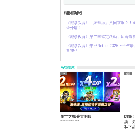
相關新聞
《鐵拳教育》「羅華振」又回來啦？！
番外篇！
《鐵拳教育》第二季確定啟動，原著還
《鐵拳教育》榮登Netflix 2026
青神話
為您推薦
明星
創世之楓盛大開服
閃爆！
Maplestory World
漢，
私下