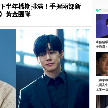
下半年檔期排滿！手握兩部新
熱門
》黃金團隊
邊佑錫
者透露
《鐵拳
九雲高
本番外