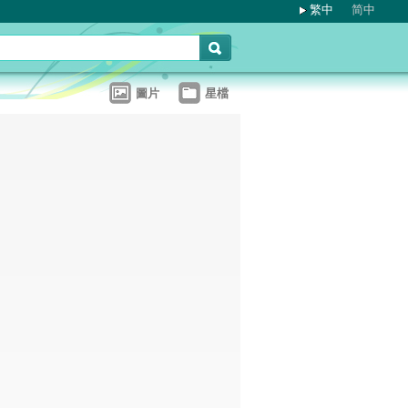
繁中
简中
圖片
星檔