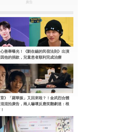
廣告
暖心善舉曝光！《劉在錫的民宿法則》出演
：因他的捐款，兒童患者順利完成治療
教育》「羅華振」又回來啦？！金武烈合體
中混混拍廣告，兩人嚇壞反應笑翻劇迷：根
篇！