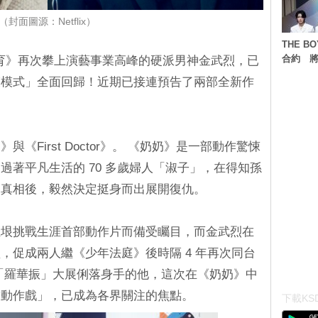
（封面圖源：Netflix）
THE 
合約 將
鐵拳教育》再次攀上演藝事業高峰的硬派男神金武烈，已
模模式」全面回歸！近期已接連預告了兩部全新作
《First Doctor》。 《奶奶》是一部動作驚悚
過著平凡生活的 70 多歲婦人「淑子」，在得知孫
的真相後，毅然決定挺身而出展開復仇。
姃垠挑戰生涯首部動作片而備受矚目，而金武烈在
，促成兩人繼《少年法庭》後時隔 4 年再次同台
「羅華振」大展俐落身手的他，這次在《奶奶》中
派動作戲」，已成為各界關注的焦點。
下載KSD