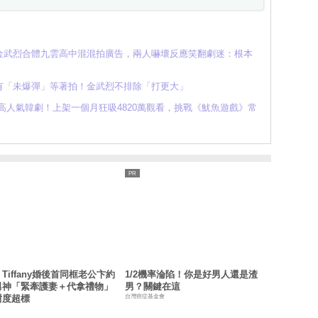
金武烈合體九雲高中混混拍廣告，兩人嚇壞反應笑翻劇迷：根本
有「未爆彈」等著拍！金武烈不排除「打更大」
上半年最高人氣韓劇！上架一個月狂吸4820萬觀看，挑戰《魷魚遊戲》常
Tiffany婚後首同框老公卞約
1/2機率淪陷！你是好男人還是渣
男神「緊牽護妻＋代拿禮物」
男？關鍵在這
台灣癌症基金會
甜度超標