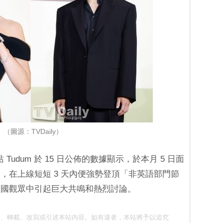
（圖源：TVDaily）
站 Tudum 於 15 日公佈的數據顯示，於本月 5 日面
，在上線短短 3 天內便強勢登頂「非英語部門節
各國觀眾中引起巨大共鳴和熱烈討論。
請勿抄襲、轉載、改寫或引述本站內容。如有違者，本站將予以追究