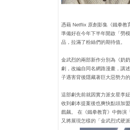
憑藉 Netflix 原創影集《
準備好在今年下半年開啟「勞
品，拉滿了粉絲們的期待值。
金武烈的兩部新作分別為《奶奶》與
劇，改編自同名網路漫畫，講述
子遇害背後隱藏著巨大惡勢力
這部劇先前就因實力派女星李
收到劇本提案後也爽快點頭加盟
戲飆。 在《鐵拳教育》中飾演
又將展現怎樣的「金武烈式硬