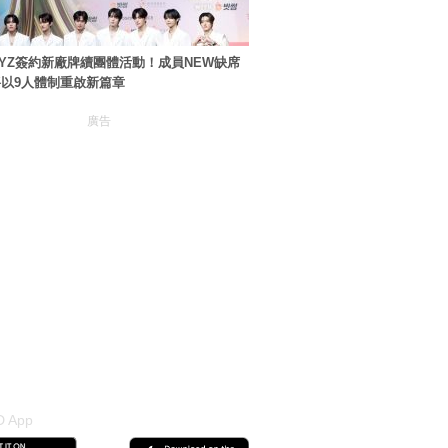
BOYZ簽約新廠牌續團體活動！成員NEW缺席
以9人體制重啟新篇章
廣告
 App