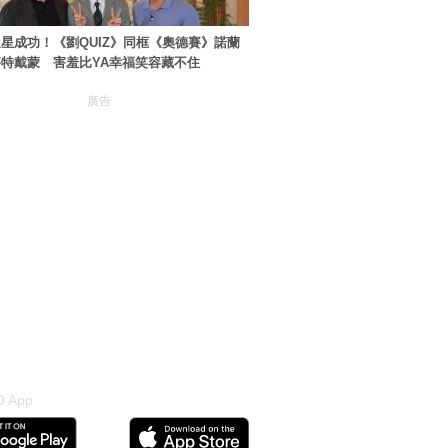
星成功！《劉QUIZ》同框《奧德賽》諾蘭
特戴蒙 害羞比YA幸福笑容藏不住
廣告
 App