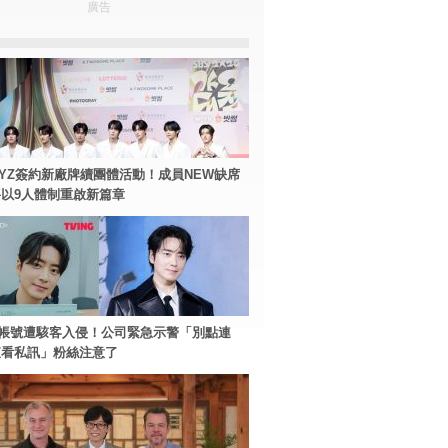
廣告
BOYZ簽約新廠牌續團體活動！成員NEW缺席
以9人體制重啟新篇章
帳號遭駭客入侵！公司緊急示警「別點連
查看私訊」粉絲注意了