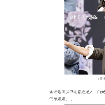
（圖源：
金玟錫飾演申瑞霜經紀人「白
們家姐姐。 」