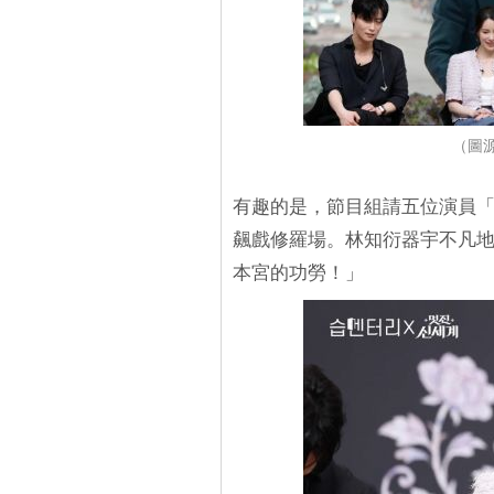
（圖源：
有趣的是，節目組請五位演員
飆戲修羅場。林知衍器宇不凡
本宮的功勞！」