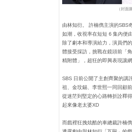
（封面圖源
由林知衍。 許楠儁主演的SB
如潮，收視率在短短 6 集內便由 
除了劇本和導演給力，演員們的
體接受採訪，挑戰在鏡頭前「
精附體」，超狂的即興表現讓
SBS 日前公開了主創齊聚的
祖、金玟錫、李世熙一同回顧前
從迷茫到堅定的心路轉折詮釋
起來像老太婆XD
而戲裡狂拽炫酷的車總裁許楠
透露劇中與林知衍「互毆」的戲