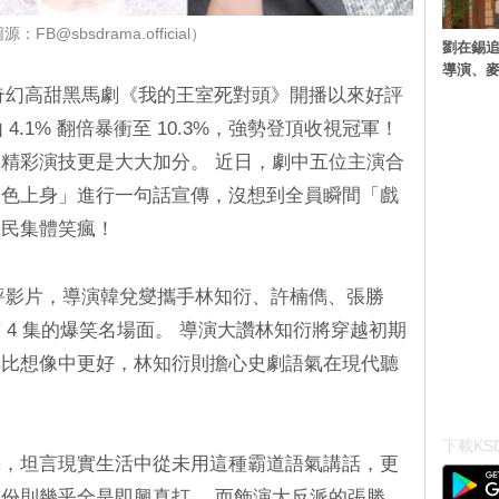
：FB@sbsdrama.official）
劉在錫追
導演、麥
S奇幻高甜黑馬劇《我的王室死對頭》開播以來好評
4.1% 翻倍暴衝至 10.3%，強勢登頂收視冠軍！
精彩演技更是大大加分。 近日，劇中五位主演合
角色上身」進行一句話宣傳，沒想到全員瞬間「戲
網民集體笑瘋！
講評影片，導演韓兌燮攜手林知衍、許楠儁、張勝
 4 集的爆笑名場面。 導演大讚林知衍將穿越初期
得比想像中更好，林知衍則擔心史劇語氣在現代聽
下載KSD
儁，坦言現實生活中從未用這種霸道語氣講話，更
份則幾乎全是即興真打。 而飾演大反派的張勝