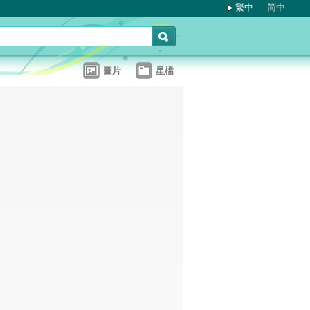
繁中
简中
圖片
星檔