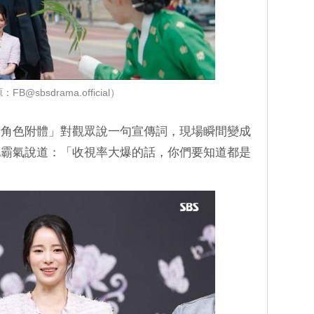
FB@sbsdrama.official）
「角色附體」對觀眾說一句宣傳詞，現場瞬間變成
地霸氣說道：「收視率大爆的話，你們要知道都是