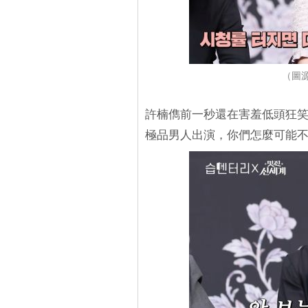
（圖源：
許楠儁前一秒還在害羞低頭狂
極品男人出演，你們怎麼可能