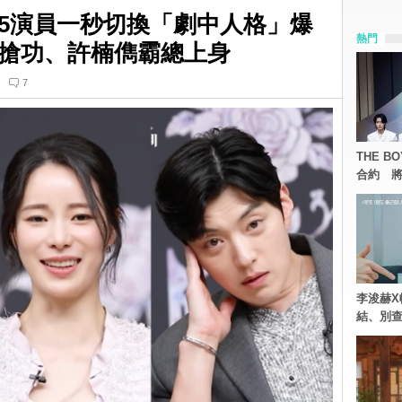
5演員一秒切換「劇中人格」爆
熱門
搶功、許楠儁霸總上身
7
THE 
合約 將
李浚赫X
結、別