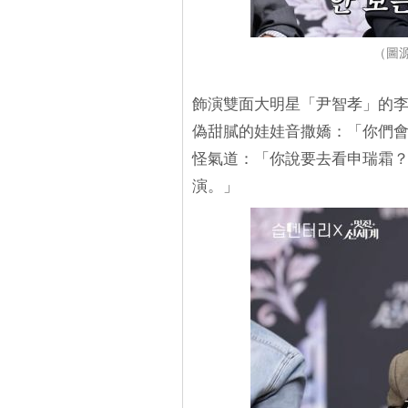
（圖源：
飾演雙面大明星「尹智孝」的
偽甜膩的娃娃音撒嬌：「你們會
怪氣道：「你說要去看申瑞霜？
演。」