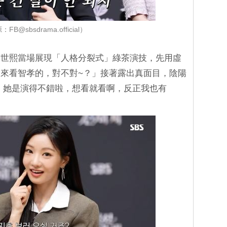
FB@sbsdrama.official）
李世熙當場展現「人格分裂式」綠茶演技，先用虛
來看智孝的，對不對~？」接著露出真面目，陰陽
 她是演得不錯啦，想看就看啊，反正我也有