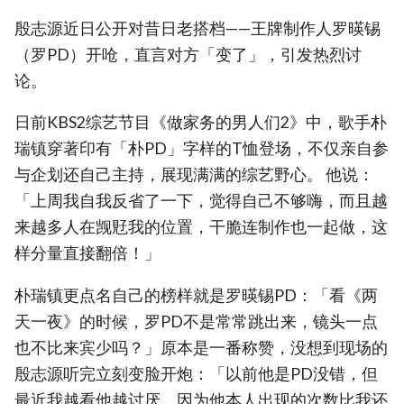
殷志源近日公开对昔日老搭档——王牌制作人罗暎锡
（罗PD）开呛，直言对方「变了」，引发热烈讨
论。
日前KBS2综艺节目《做家务的男人们2》中，歌手朴
瑞镇穿著印有「朴PD」字样的T恤登场，不仅亲自参
与企划还自己主持，展现满满的综艺野心。 他说：
「上周我自我反省了一下，觉得自己不够嗨，而且越
来越多人在觊覎我的位置，干脆连制作也一起做，这
样分量直接翻倍！」
朴瑞镇更点名自己的榜样就是罗暎锡PD：「看《两
天一夜》的时候，罗PD不是常常跳出来，镜头一点
也不比来宾少吗？」原本是一番称赞，没想到现场的
殷志源听完立刻变脸开炮：「以前他是PD没错，但
最近我越看他越讨厌，因为他本人出现的次数比我还