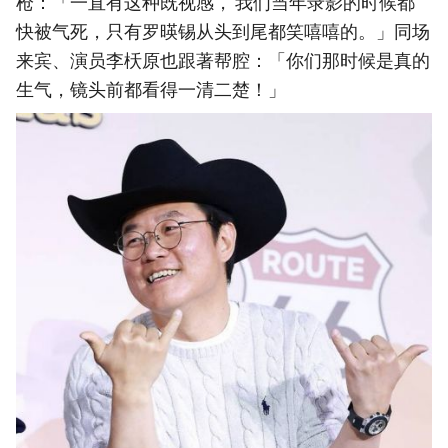
枪：「一直有这种既视感， 我们当年录影的时候都
快被气死，只有罗暎锡从头到尾都笑嘻嘻的。」同场
来宾、演员李枖原也跟著帮腔：「你们那时候是真的
生气，镜头前都看得一清二楚！」