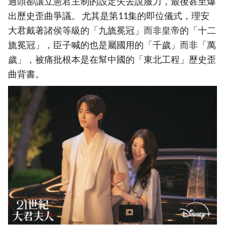
過頭卻讓立憲君主制的設定失去說服力，最後甚至爆
出歷史歪曲爭議。 尤其是第11集的即位儀式，理安
大君戴著諸侯等級的「九旒冕冠」而非皇帝的「十二
旒冕冠」，臣子喊的也是屬國用的「千歲」而非「萬
歲」，被痛批根本是在幫中國的「東北工程」歷史歪
曲背書。