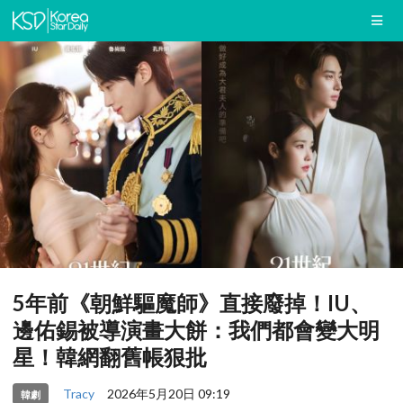
5年前《朝鮮驅魔師》直接廢掉！IU、
邊佑錫被導演畫大餅：我們都會變大明
星！韓網翻舊帳狠批
Tracy
2026年5月20日 09:19
韓劇