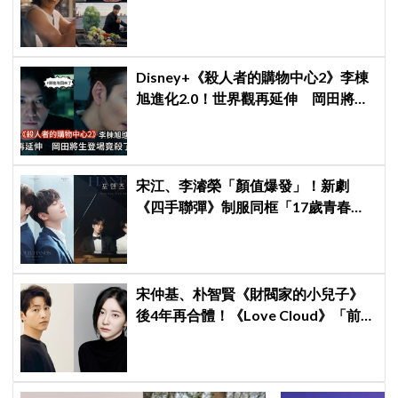
告，兩人嚇壞反應笑翻劇迷：根本番
外篇！
Disney+《殺人者的購物中心2》李棟
旭進化2.0！世界觀再延伸 岡田將生
登場竟殺了「他」
宋江、李濬榮「顏值爆發」！新劇
《四手聯彈》制服同框「17歲青春神
顏」掀期待
宋仲基、朴智賢《財閥家的小兒子》
後4年再合體！《Love Cloud》「前任
見面就變天」設定超鬧