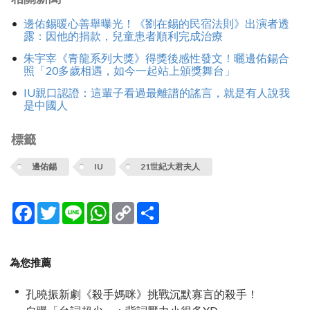
邊佑錫暖心善舉曝光！《劉在錫的民宿法則》出演者透
露：因他的捐款，兒童患者順利完成治療
朱宇宰《青龍系列大獎》得獎後感性發文！曬邊佑錫合
照「20多歲相遇，如今一起站上頒獎舞台」
IU親口認證：這輩子看過最離譜的謠言，就是有人說我
是中國人
標籤
邊佑錫
IU
21世紀大君夫人
Facebook
Twitter
Line
WhatsApp
Copy
分
Link
享
為您推薦
孔曉振新劇《殺手媽咪》挑戰沉默寡言的殺手！