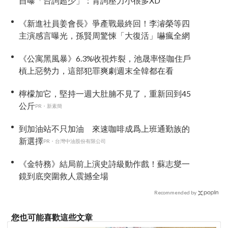
自曝「台詞超少」：背詞壓力小很多XD
《新進社員姜會長》爭產戰最終回！李濬榮等四
主演感言曝光，孫賢周驚悚「大復活」嚇瘋全網
《公寓黑風暴》6.3%收視炸裂，池晟率怪咖住戶
槓上惡勢力，這部犯罪爽劇週末全韓都在看
檸檬加它，堅持一週大肚腩不見了，重新回到45
公斤
PR・新素簡
到加油站不只加油 來速咖啡成爲上班通勤族的
新選擇
PR・台灣中油股份有限公司
《金特務》結局前上演史詩級動作戲！蘇志燮一
鏡到底突圍救人震撼全場
Recommended by
您也可能喜歡這些文章