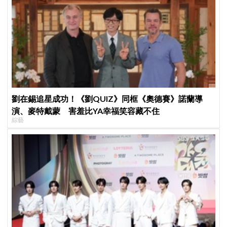
劉在錫追星成功！《劉QUIZ》同框《奧德賽》諾蘭導
演、麥特戴蒙 害羞比YA幸福笑容藏不住
綜藝