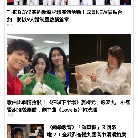
THE BOYZ簽約新廠牌續團體活動！成員NEW缺席合
約 將以9人體制重啟新篇章
KPOP
歌曲比劇情搶眼！《狂唱下半場》姜棟元、嚴泰九、朴智
賢組混聲團體，劇中曲《Love Is》超洗腦
電影
《鐵拳教育》「羅華振」又回來
啦？！金武烈合體九雲高中混混拍廣