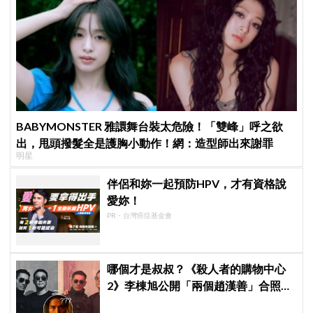
BABYMONSTER 雅譞舞台裝太危險！「雙峰」呼之欲
出，甩頭撥髮全是護胸小動作！網：造型師出來謝罪
明星
伴侶和妳一起預防HPV，才有資格說
愛妳！
PR・台灣癌症基金會
哪個才是叔叔？《殺人者的購物中心
2》李棟旭公開「兩個趙漢善」合照，
全網傻眼：根本分不出來！