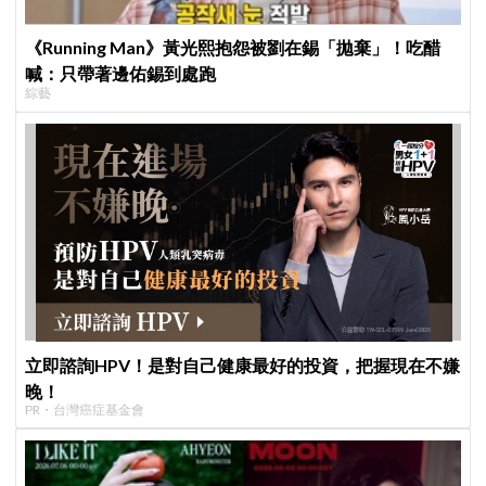
《Running Man》黃光熙抱怨被劉在錫「拋棄」！吃醋
喊：只帶著邊佑錫到處跑
綜藝
立即諮詢HPV！是對自己健康最好的投資，把握現在不嫌
晚！
PR・台灣癌症基金會