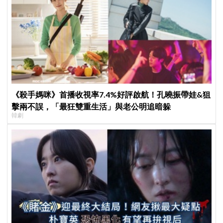
《殺手媽咪》首播收視率7.4%好評啟航！孔曉振帶娃&狙
擊兩不誤，「最狂雙重生活」與老公明追暗躲
韓劇