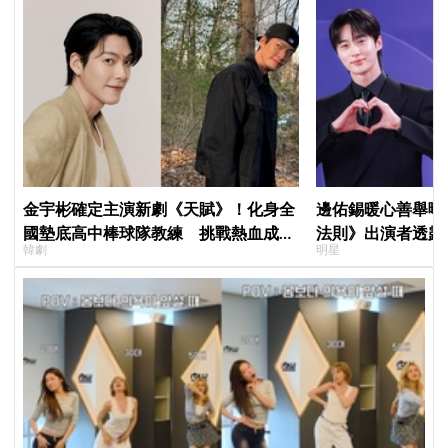
金宇彬確定主演新劇《天賦》！化身全
邊佑錫暖心善舉曝
國墊底高中棒球隊教練 挑戰熱血成長
法則》出演者透露
韓劇
明星
劇
患者順利完成治療