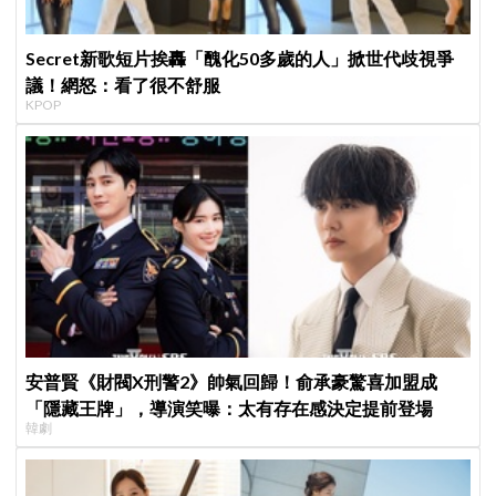
Secret新歌短片挨轟「醜化50多歲的人」掀世代歧視爭
議！網怒：看了很不舒服
KPOP
安普賢《財閥X刑警2》帥氣回歸！俞承豪驚喜加盟成
「隱藏王牌」，導演笑曝：太有存在感決定提前登場
韓劇