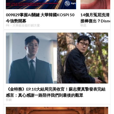
009829掌握AI關鍵 大華韓國KOSPI 50
14個月冤屈洗清
今強勢開募
接棒復出？Disne
PR・大華銀全能行銷方案
明星
《金特務》EP.10大結局完美收官！蘇志燮真摯發表完結
感言：真心感謝一路陪伴我們到最後的觀眾
韓劇