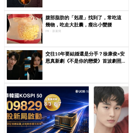
腹部脂肪的「剋星」找到了，常吃這
幾物，吃走大肚囊，瘦出小蠻腰
PR・新素簡
交往10年要結婚還是分手？徐康俊×安
恩真新劇《不是你的戀愛》首波劇照
曝光，9月12日首播引期待