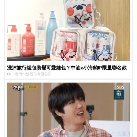
洗沐旅行組包裝變可愛娃包？中油x小海豹IP限量聯名款
PR・台灣中油股份有限公司