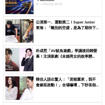
PR・大華銀全能行銷方案
公演第一、運動第二！Super Junior
東海：「離別的空虛，是為了期待下
次再見」
朴成焄「AV魷魚遊戲」爭議後回歸螢
幕！主演新劇《未婚男女的效率戀
愛》首度談復出心情：比以往更謹慎
韓佳人語出驚人：「若能重來，我不
會嫁延政勳！」全場嚇壞，下秒哀怨
曝真實原因笑翻