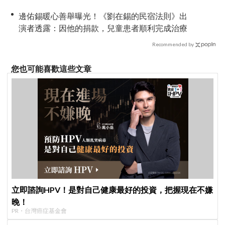
邊佑錫暖心善舉曝光！《劉在錫的民宿法則》出
演者透露：因他的捐款，兒童患者順利完成治療
Recommended by
您也可能喜歡這些文章
立即諮詢HPV！是對自己健康最好的投資，把握現在不嫌
晚！
PR・台灣癌症基金會