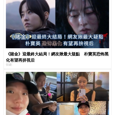
《賭金》迎最終大結局！網友揪最大疑點 朴寶英恐怖黑
化有望再拚視后
韓劇