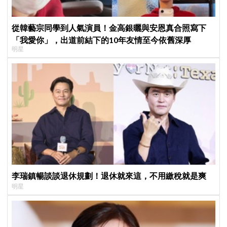
從韓藝宗同學到人氣演員！金高銀曬與安恩真合照寫下
「我愛你」，出道前結下的10年友情至今依舊深厚
明星
李瑞鎮暢談談退休規劃！退休就來這，不用繳稅就是爽
明星