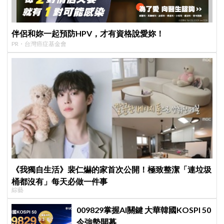
伴侶和妳一起預防HPV，才有資格說愛妳！
PR・台灣癌症基金會
《我獨自生活》裴仁爀的家首次公開！極致整潔「連垃圾
桶都沒有」每天必做一件事
綜藝
009829掌握AI關鍵 大華韓國KOSPI 50
今強勢開募