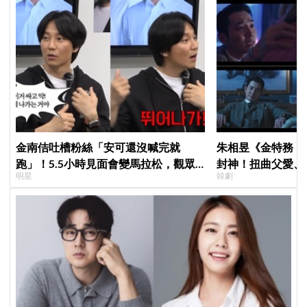
金南佶吐槽粉絲「安可還沒喊完就
朱相昱《金特務：
跑」！5.5小時見面會變馬拉松，觀眾
封神！扭曲父愛、
明星
韓劇
崩潰：以為完場竟還有「第三部」？
毛骨悚然