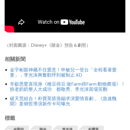
（封面圖源：Disney+《賭金》預告＆劇照）
相關新聞
金宇彬眼神藏不住愛意！申敏兒一登台「全程看著愛
妻」，李光洙興奮歡呼到被制止 XD
辛叡恩驚喜現身《種豆得豆 做Farm得Farm 動物農場》！
扮老奶奶整人大成功 都敬秀、李光洙當場笑翻
破天荒組合！朴寶英搭孫錫求演愛情喜劇，《急速醜
聞》姜炯哲導演新作卡司曝光
標籤
金聖喆
賭金
李光洙
朴寶英