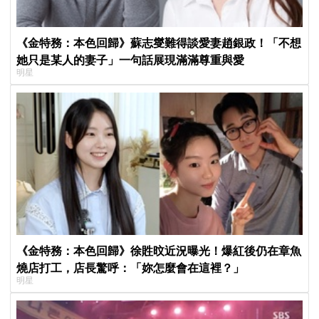
《金特務：本色回歸》蘇志燮難得談愛妻趙銀政！「不想
她只是某人的妻子」一句話展現滿滿尊重與愛
明星
《金特務：本色回歸》徐貹旼近況曝光！爆紅後仍在章魚
燒店打工，店長驚呼：「妳怎麼會在這裡？」
明星