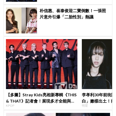
朴信惠、崔泰俊迎二寶倒數！一張照
片意外引爆「二胎性別」熱議
【多圖】Stray Kids亮相新專輯《THIS
李孝利30年前街
& THAT》記者會！展現多才全能與滿
白」嫩樣出土！前
KPOP
明星
滿自信，預告「以熱治熱」炸裂夏日音
傳奇
樂圈