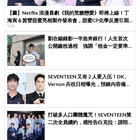
【圖】Netflix 浪漫喜劇《我的荒糖戀愛》即將上線！丁
海寅＆賀營甜蜜亮相製作發表會，甜蜜CP化學反應引期
韓劇
待
劉在錫錄影一半急奔銀行！人生首次
公開繳稅過程 強調「稅金一定要準
時繳」
SEVENTEEN 又有 2 人要入伍！DK、
Vernon 兵役日程曝光，預錄內容備齊
寵粉不間斷
打破多人口團體魔咒！SEVENTEEN第
二次全員續約，感性告白克拉：請陪
伴「TEAM SVT」見證永恆約定！