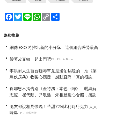
Facebook
Twitter
Line
WhatsApp
Copy
分
Link
享
為您推薦
網傳 EXO 將推出新的小分隊！這個組合呼聲最高
帶著皮克敏一起出門吧
PR・Pikmin Bloom
李洪耐人生首台咖啡車竟是邊佑錫送的！拍《菜
鳥伙房兵》收暖心應援，感動直呼「真的很謝
謝」
孫娜恩不捨告別《金特務：本色回歸》！曬與蘇
志燮、崔代勳、尹敬浩、朱相昱暖心合照，感謝
劇組與粉絲陪伴
脆友都說相見恨晚！苦甜72%比利時巧克力 大人
味爆...
PR・哈根達斯