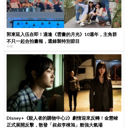
郭東延入伍在即！適逢《雲畫的月光》10週年，主角群
不只一起合拍畫報，還錄製特別節目
韓劇
Disney+《殺人者的購物中心2》劇情迎來反轉！金慧峻
正式展開反擊，散發「叔叔李棟旭」般強大氣場