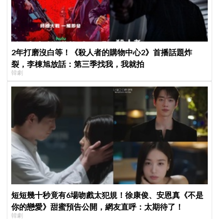
2年打磨沒白等！《殺人者的購物中心2》首播話題炸
裂，李棟旭放話：第三季找我，我就拍
韓劇
短短幾十秒竟有6場吻戲太犯規！徐康俊、安恩真《不是
你的戀愛》甜蜜預告公開，網友直呼：太期待了！
韓劇