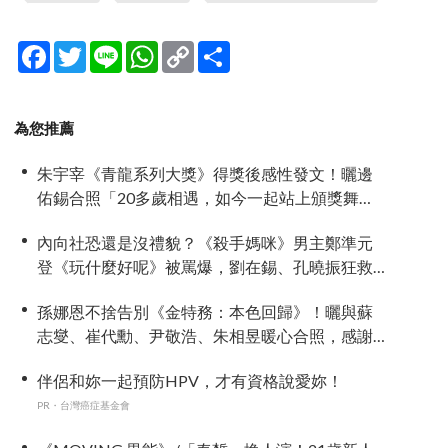
Facebook
Twitter
Line
WhatsApp
Copy
分
Link
享
為您推薦
朱宇宰《青龍系列大獎》得獎後感性發文！曬邊
佑錫合照「20多歲相遇，如今一起站上頒獎舞
台」
內向社恐還是沒禮貌？《殺手媽咪》男主鄭準元
登《玩什麼好呢》被罵爆，劉在錫、孔曉振狂救
場也帶不動
孫娜恩不捨告別《金特務：本色回歸》！曬與蘇
志燮、崔代勳、尹敬浩、朱相昱暖心合照，感謝
劇組與粉絲陪伴
伴侶和妳一起預防HPV，才有資格說愛妳！
PR・台灣癌症基金會