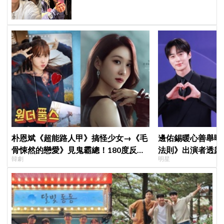
朴恩斌《超能路人甲》搞怪少女→《毛
邊佑錫暖心善舉曝
骨悚然的戀愛》見鬼霸總！180度反差
法則》出演者透露
韓劇
明星
演技獲讚「信看演員」
患者順利完成治療