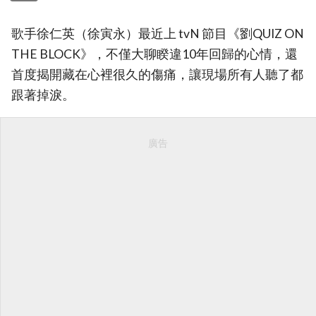
歌手徐仁英（徐寅永）最近上 tvN 節目《劉QUIZ ON
THE BLOCK》，不僅大聊睽違10年回歸的心情，還
首度揭開藏在心裡很久的傷痛，讓現場所有人聽了都
跟著掉淚。
廣告