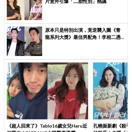
片意外引爆「二胎性別」熱議
原本只是特別出演，竟逆襲入圍《青
龍系列大獎》最佳男配角！李相二憑
《菜鳥伙房兵》黃錫浩寫下「最強特
別出演」傳奇
《超人回來了》Tablo16歲女兒Haru近
孔曉振新劇《殺手