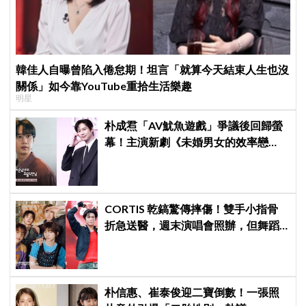
韓佳人自曝曾陷入倦怠期！坦言「就算今天結束人生也沒
關係」如今靠YouTube重拾生活樂趣
明星
朴成焄「AV魷魚遊戲」爭議後回歸螢
幕！主演新劇《未婚男女的效率戀
愛》首度談復出心情：比以往更謹慎
CORTIS 乾鎬驚傳摔傷！雙手小指骨
折急送醫，週末演唱會照辦，但舞蹈
動作全砍
朴信惠、崔泰俊迎二寶倒數！一張照