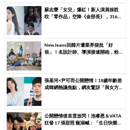
蘇志燮「女兒」爆紅！新人演員徐貹
旼「零作品」空降《金部長》，316萬
舊片被挖出網驚呆：星味藏不住！
NewJeans回歸片遭業界狠批「好
俗」！名設計師、導演接連開砲，粉
絲力挺：我們要的就是這個味
張基河×尹可而公開戀情！18歲年齡差
成韓網熱議焦點，網友驚訝「與女方
媽媽僅差5歲」
公開戀情後首度放閃！池睿恩＆VATA
狂發 17 張甜照 寵溺喊：「生日快樂我
的小狗」