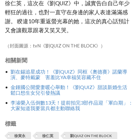
徐仁英，這次在《劉QUIZ》中，誠實告白自己年少
輕狂的過往，也對一直守在身邊的家人表達滿滿感
謝。 睽違10年重返螢光幕的她，這次的真心話預計
又會讓觀眾跟著又笑又哭。
（封面圖源：tvN《劉QUIZ ON THE BLOCK》）
相關新聞
劉在錫追星成功！《劉QUIZ》同框《奧德賽》諾蘭導
演、麥特戴蒙 害羞比YA幸福笑容藏不住
金鍾國公開愛妻暖心舉動！《劉QUIZ》甜談新婚生活
鬆口想生女兒引發熱議
李濬榮入伍倒數13天！提前拍完3部作品迎「軍白期」：
大家知道我要當兵都主動聯絡我
標籤
徐寅永
徐仁英
劉QUIZ ON THE BLOCK