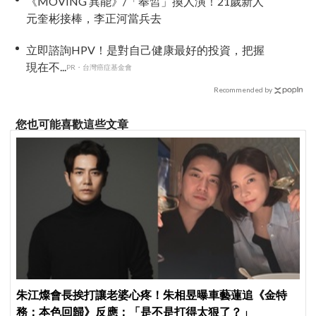
《MOVING 異能》/「奉皙」換人演！21歲新人
元奎彬接棒，李正河當兵去
立即諮詢HPV！是對自己健康最好的投資，把握
現在不...
PR・台灣癌症基金會
Recommended by
您也可能喜歡這些文章
朱江燦會長挨打讓老婆心疼！朱相昱曝車藝蓮追《金特
務：本色回歸》反應：「是不是打得太狠了？」