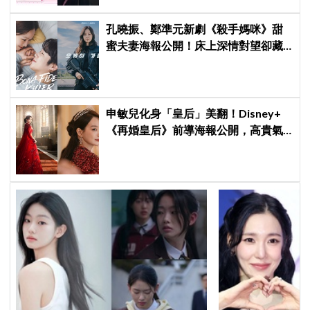
孔曉振、鄭準元新劇《殺手媽咪》甜
蜜夫妻海報公開！床上深情對望卻藏
驚人秘密
申敏兒化身「皇后」美翻！Disney+
《再婚皇后》前導海報公開，高貴氣
場＋豪華主演陣容讓人超期待！