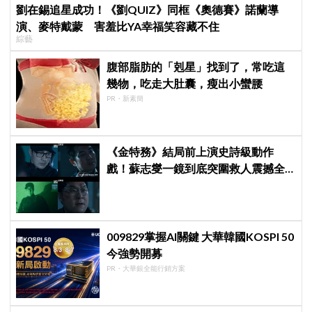
劉在錫追星成功！《劉QUIZ》同框《奧德賽》諾蘭導
演、麥特戴蒙 害羞比YA幸福笑容藏不住
綜藝
腹部脂肪的「剋星」找到了，常吃這
幾物，吃走大肚囊，瘦出小蠻腰
PR・新素簡
《金特務》結局前上演史詩級動作
戲！蘇志燮一鏡到底突圍救人震撼全
場
009829掌握AI關鍵 大華韓國KOSPI 50
今強勢開募
PR・大華銀全能行銷方案