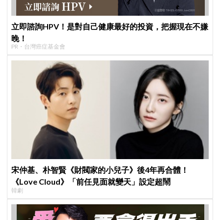
立即諮詢HPV！是對自己健康最好的投資，把握現在不嫌
晚！
PR・台灣癌症基金會
宋仲基、朴智賢《財閥家的小兒子》後4年再合體！
《Love Cloud》「前任見面就變天」設定超鬧
韓劇