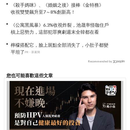
《殺手媽咪》、《婚姻之後》接棒《金特務》
收視雙雙飆升至7～8%創新高！
《公寓黑風暴》6.3%收視炸裂，池晟率怪咖住戶
槓上惡勢力，這部犯罪爽劇週末全韓都在看
檸檬搭配它，臉上斑點全部消失了，小肚子都變
平坦了
PR・新素簡
Recommended by
您也可能喜歡這些文章