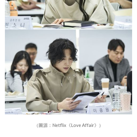
（圖源：Netflix《Love Affair》）