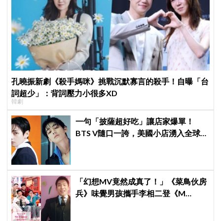
孔曉振新劇《殺手媽咪》挑戰沉默寡言的殺手！自曝「台
詞超少」：背詞壓力小很多XD
韓劇
一句「披薩超好吃」讓店家爆單！
BTS V隨口一誇，美國小店湧入全球
ARMY擠爆
「幻想MV竟然成真了！」《菜鳥伙房
兵》味覺男孩攜手李相二登《M
Countdown》正式打歌，劇迷敲碗成
功！