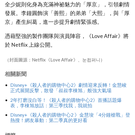
全少妮則化身為充滿神祕魅力的「厚京」，引領劇情
發展。李鐘圓飾演「善熙」的弟弟「大熙」，與「厚
京」產生糾葛，進一步提升劇情緊張感。
憑藉堅強的製作團隊與演員陣容，《Love Affair》將
於 Netflix 上線公開。
（封面圖源：Netflix《Love Affair》、눈컴퍼니）
相關新聞
Disney+《殺人者的購物中心2》劇情迎來反轉！金慧峻
正式展開反擊，散發「叔叔李棟旭」般強大氣場
2年打磨沒白等！《殺人者的購物中心2》首播話題爆
表，李棟旭放話：第三季找我，我就拍
Disney+《殺人者的購物中心2 》金慧埈「4分鐘槍戰」登
熱搜！網友暴動：第二季真的更好看