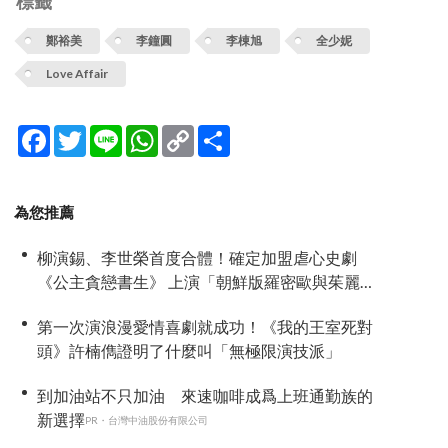
標籤
鄭裕美
李鐘圓
李棟旭
全少妮
Love Affair
Facebook
Twitter
Line
WhatsApp
Copy
分
Link
享
為您推薦
柳演錫、李世榮首度合體！確定加盟虐心史劇
《公主貪戀書生》 上演「朝鮮版羅密歐與茱麗
葉」
第一次演浪漫愛情喜劇就成功！《我的王室死對
頭》許楠儁證明了什麼叫「無極限演技派」
到加油站不只加油 來速咖啡成爲上班通勤族的
新選擇
PR・台灣中油股份有限公司