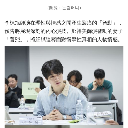
（圖源：눈컴퍼니）
李棟旭飾演在理性與情感之間產生裂痕的「智勳」，
預告將展現深刻的內心演技。鄭裕美飾演智勳的妻子
「善熙」，將細膩詮釋面對衝擊性真相的人物情感。