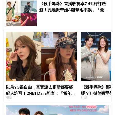
《殺手媽咪》首播收視率7.4%好評啟
航！孔曉振帶娃&狙擊兩不誤，「最狂
雙重生活」與老公明追暗躲
以為YG很自由，其實連去廁所都要經
《殺手媽咪》鄭準
紀人許可！2NE1 Dara坦言：「當年超
呢？》掀態度爭議
明星
明星
羨慕少女時代」
真的吐了」心疼喊