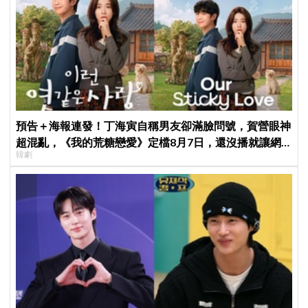
預告＋海報連發！丁海寅自稱男友卻滿臉問號，賀營眼神
超混亂，《我的荒糖戀愛》定檔8月7日，還沒播就讓網
韓劇
友瘋猜結局