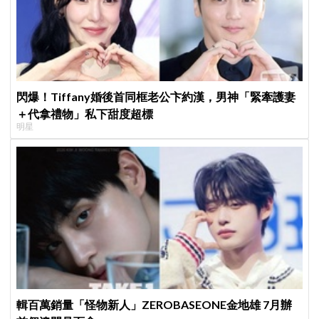
閃爆！Tiffany婚後首同框老公卞約漢，男神「緊牽護妻
＋代拿禮物」私下甜度超標
明星
輯百萬銷量「怪物新人」ZEROBASEONE金地雄 7月辦