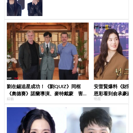
起雞皮疙瘩，高音太強
劉在錫追星成功！《劉QUIZ》同框
安普賢爆料《財閥
《奧德賽》諾蘭導演、麥特戴蒙 害羞
恩彩看到俞承豪藏
綜藝
明星
比YA幸福笑容藏不住
普賢只是「搞笑男