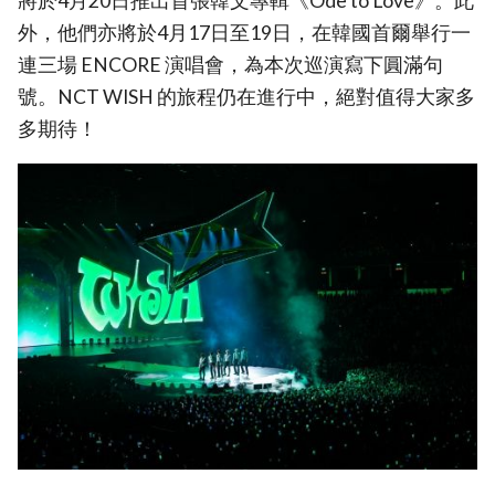
將於4月20日推出首張韓文專輯《Ode to Love》。此
外，他們亦將於4月17日至19日，在韓國首爾舉行一
連三場 ENCORE 演唱會，為本次巡演寫下圓滿句
號。NCT WISH 的旅程仍在進行中，絕對值得大家多
多期待！