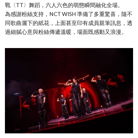
戰〈TT〉舞蹈，六人六色的萌態瞬間融化全場。
為感謝粉絲支持，NCT WISH 準備了多重驚喜，隨不
同歌曲灑下的紙花，上面甚至印有成員親筆訊息，透
過細膩心意與粉絲傳遞溫暖，場面既感動又浪漫。