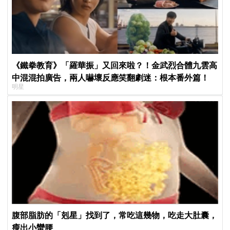
《鐵拳教育》「羅華振」又回來啦？！金武烈合體九雲高
中混混拍廣告，兩人嚇壞反應笑翻劇迷：根本番外篇！
明星
腹部脂肪的「剋星」找到了，常吃這幾物，吃走大肚囊，
瘦出小蠻腰