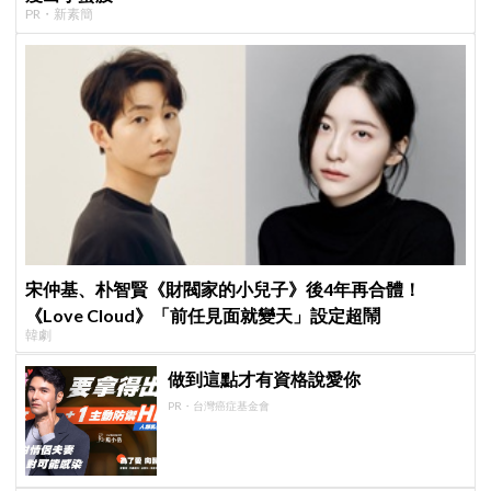
PR・新素簡
宋仲基、朴智賢《財閥家的小兒子》後4年再合體！
《Love Cloud》「前任見面就變天」設定超鬧
韓劇
做到這點才有資格說愛你
PR・台灣癌症基金會