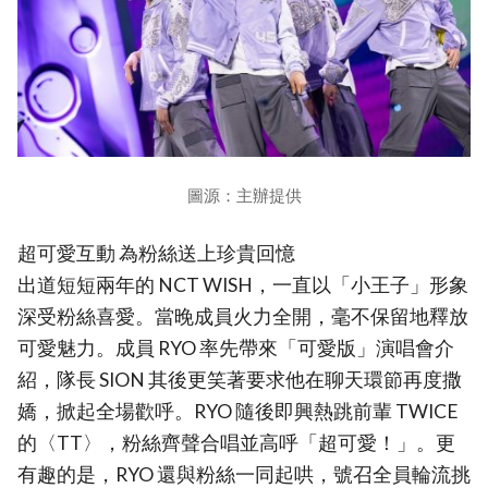
圖源：主辦提供
超可愛互動 為粉絲送上珍貴回憶
出道短短兩年的 NCT WISH，一直以「小王子」形象
深受粉絲喜愛。當晚成員火力全開，毫不保留地釋放
可愛魅力。成員 RYO 率先帶來「可愛版」演唱會介
紹，隊長 SION 其後更笑著要求他在聊天環節再度撒
嬌，掀起全場歡呼。RYO 隨後即興熱跳前輩 TWICE
的〈TT〉，粉絲齊聲合唱並高呼「超可愛！」。更
有趣的是，RYO 還與粉絲一同起哄，號召全員輪流挑