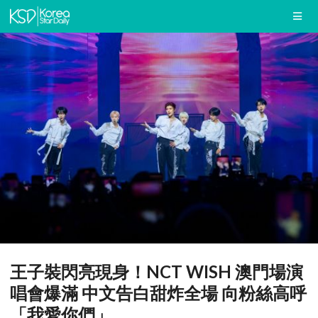
王子裝閃亮現身！NCT WISH 澳門場演
唱會爆滿 中文告白甜炸全場 向粉絲高呼
「我愛你們」