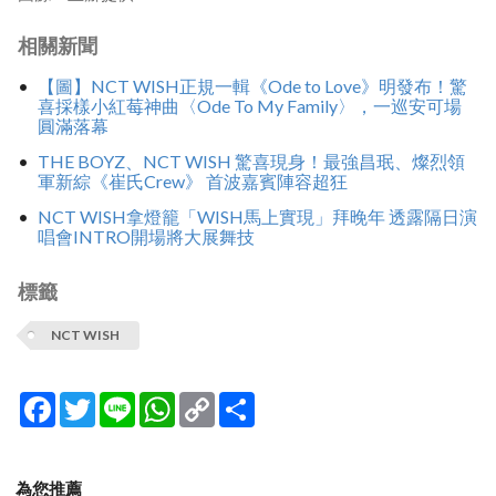
相關新聞
【圖】NCT WISH正規一輯《Ode to Love》明發布！驚
喜採樣小紅莓神曲〈Ode To My Family〉，一巡安可場
圓滿落幕
THE BOYZ、NCT WISH 驚喜現身！最強昌珉、燦烈領
軍新綜《崔氏Crew》 首波嘉賓陣容超狂
NCT WISH拿燈籠「WISH馬上實現」拜晚年 透露隔日演
唱會INTRO開場將大展舞技
標籤
NCT WISH
Facebook
Twitter
Line
WhatsApp
Copy
分
Link
享
為您推薦