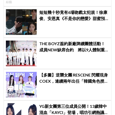
綜藝
成最大焦點
短短幾十秒竟有6場吻戲太犯規！徐康
俊、安恩真《不是你的戀愛》甜蜜預
告公開，網友直呼：太期待了！
THE BOYZ簽約新廠牌續團體活動！
成員NEW缺席合約 將以9人體制重
啟新篇章
【多圖】逆襲女團 RESCENE 閃耀現身
COEX，連續兩年出任「韓國角色授權
展·桌遊展」宣傳大使
YG新女團第三位成員公開！13歲韓中
混血「KAYCI」登場，唱功引網熱議：