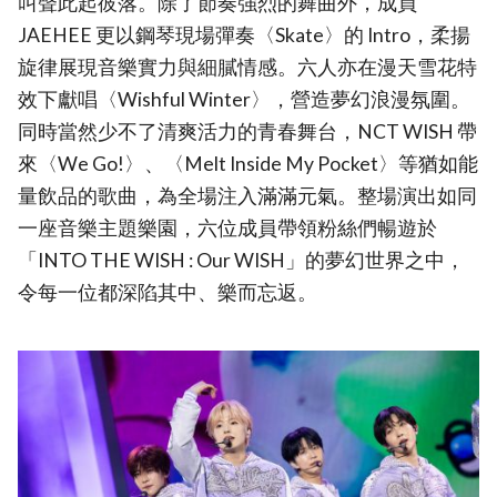
叫聲此起彼落。除了節奏強烈的舞曲外，成員
JAEHEE 更以鋼琴現場彈奏〈Skate〉的 Intro，柔揚
旋律展現音樂實力與細膩情感。六人亦在漫天雪花特
效下獻唱〈Wishful Winter〉，營造夢幻浪漫氛圍。
同時當然少不了清爽活力的青春舞台，NCT WISH 帶
來〈We Go!〉、〈Melt Inside My Pocket〉等猶如能
量飲品的歌曲，為全場注入滿滿元氣。整場演出如同
一座音樂主題樂園，六位成員帶領粉絲們暢遊於
「INTO THE WISH : Our WISH」的夢幻世界之中，
令每一位都深陷其中、樂而忘返。