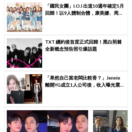
「國民女團」I.O.I 出道10週年確定5月
回歸！以9人體制合體，康美娜、周潔
瓊因行程缺席
TXT 續約後首度正式回歸！黑白荊棘
全新概念預告照引爆話題
「果然自己當老闆比較香？」Jennie
離開YG成立1人公司後，收入曝光震
驚韓網！！