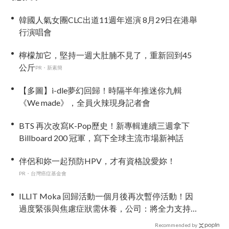
韓國人氣女團CLC出道11週年巡演 8月29日在港舉
行演唱會
檸檬加它，堅持一週大肚腩不見了，重新回到45
公斤
PR・新素簡
【多圖】i-dle夢幻回歸！時隔半年推迷你九輯
《We made》，全員火辣現身記者會
BTS 再次改寫K-Pop歷史！新專輯連續三週拿下
Billboard 200 冠軍，寫下全球主流市場新神話
伴侶和妳一起預防HPV，才有資格說愛妳！
PR・台灣癌症基金會
ILLIT Moka 回歸活動一個月後再次暫停活動！因
過度緊張與焦慮症狀需休養，公司：將全力支持
恢復健康
Recommended by