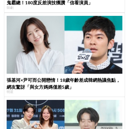
鬼霸總！180度反差演技獲讚「信看演員」
韓劇
張基河×尹可而公開戀情！18歲年齡差成韓網熱議焦點，
網友驚訝「與女方媽媽僅差5歲」
明星