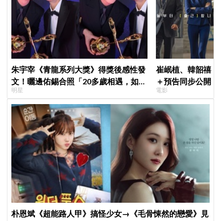
朱宇宰《青龍系列大獎》得獎後感性發
崔岷植、韓韶禧《
文！曬邊佑錫合照「20多歲相遇，如今
＋預告同步公開！
明星
電影
一起站上頒獎舞台」
美女CEO
朴恩斌《超能路人甲》搞怪少女→《毛骨悚然的戀愛》見