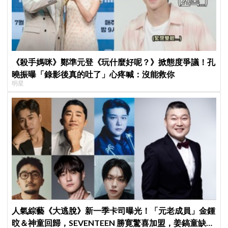
《殺手媽咪》鄭準元登《玩什麼好呢？》掀態度爭議！孔
曉振曝「錄影後真的吐了」心疼喊：沒能救你
明星
人氣綜藝《大逃脫》新一季卡司曝光！「元老成員」金鍾
旼＆神童回歸，SEVENTEEN 勝寛驚喜加盟，姜鎬童缺席