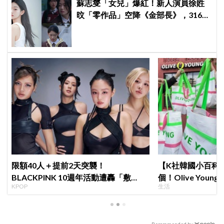
蘇志燮「女兒」爆紅！新人演員徐貹
旼「零作品」空降《金部長》，316萬
舊片被挖出網驚呆：星味藏不住！
限額40人＋提前2天突襲！
【K社韓國小百科】
BLACKPINK 10週年活動遭轟「敷
個！Olive Yo
KPOP
生活
衍」，YG急證實：4人確定完全體出席
遊客，機場「人手