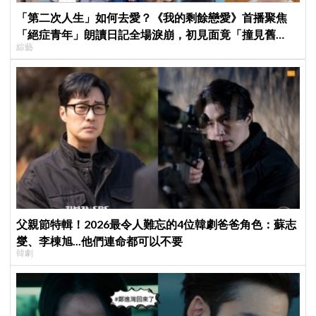
「第二次人生」如何去愛？《我的剩餘戀愛》首播聚焦
「絕症青年」朗讀日記全場淚崩，初見面竟「撞見舊
綜藝
識」！
父親節特輯！2026最令人難忘的4位韓劇爸爸角色：蘇志
燮、李棟旭...他們連命都可以不要
韓劇