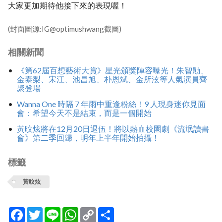
大家更加期待他接下來的表現喔！
(封面圖源:IG@optimushwang截圖)
相關新聞
《第62屆百想藝術大賞》星光頒獎陣容曝光！朱智勛、
金泰梨、宋江、池昌旭、朴恩斌、金所泫等人氣演員齊
聚登場
Wanna One 時隔 7 年雨中重逢粉絲！9 人現身迷你見面
會：希望今天不是結束，而是一個開始
黃旼炫將在12月20日退伍！將以熱血校園劇《流氓讀書
會》第二季回歸，明年上半年開始拍攝！
標籤
黃旼炫
Facebook
Twitter
Line
WhatsApp
Copy
分
Link
享