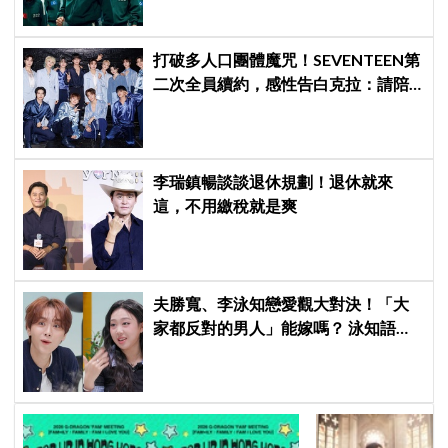
打破多人口團體魔咒！SEVENTEEN第
二次全員續約，感性告白克拉：請陪
伴「TEAM SVT」見證永恆約定！
李瑞鎮暢談談退休規劃！退休就來
這，不用繳稅就是爽
夫勝寬、李泳知戀愛觀大對決！「大
家都反對的男人」能嫁嗎？ 泳知語出
驚人讓網全急了：千萬要小心