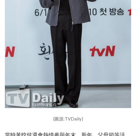
(圖源:TVDaily)
當時黃旼炫還會熱情參與年末、新年、父母節等活