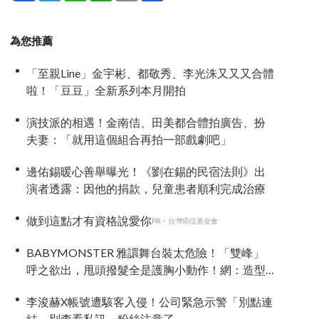
為您推薦
「至親Line」金宇彬、都敬秀、李光洙又又又合體
啦！「豆豆」全新系列本月開拍
演技派的相遇！金南佶、田美都合體拍廣告、扮
夫妻：「就用這個組合再拍一部戲劇吧」
邊佑錫暖心善舉曝光！《劉在錫的民宿法則》出
演者透露：因他的捐款，兒童患者順利完成治療
做到這點才有資格說愛你
PR・台灣癌症基金會
BABYMONSTER 雅譞舞台裝太危險！「雙峰」
呼之欲出，甩頭撥髮全是護胸小動作！網：造型
師出來謝罪
李浚赫X帳號遭駭客入侵！公司緊急示警「別點連
結、別查看私訊」粉絲注意了