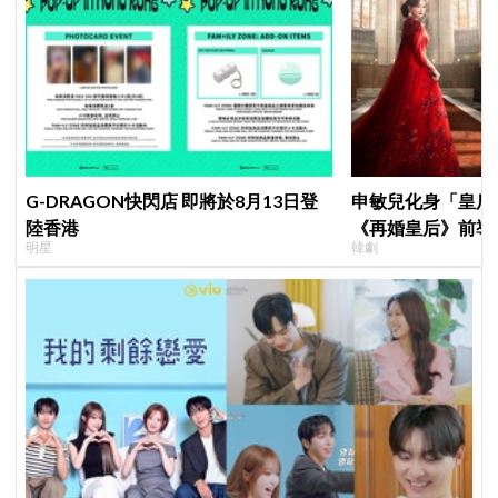
G-DRAGON快閃店 即將於8月13日登
申敏兒化身「皇后」
陸香港
《再婚皇后》前導
明星
韓劇
＋豪華主演陣容讓