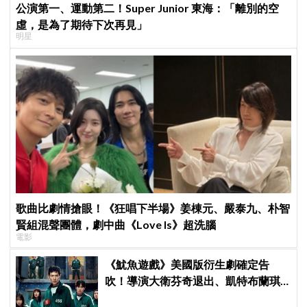
公演第一、運動第二！Super Junior 東海：「離別的空
虛，是為了期待下次再見」
明星
歌曲比劇情搶眼！《狂唱下半場》姜棟元、嚴泰九、朴智
賢組混聲團體，劇中曲《Love Is》超洗腦
電影
《魷魚遊戲》美國版衍生劇確定告
吹！導演大衛芬奇退出、凱特布蘭琪
出演傳聞也破局