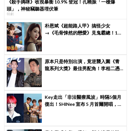
《殺手媽咪》收視暴衝 10.9% 登冠！孔曉振「一槍爆
頭」，神秘竊聽器埋伏筆
韓劇
朴恩斌《超能路人甲》搞怪少女
→《毛骨悚然的戀愛》見鬼霸總！180
度反差演技獲讚「信看演員」
原本只是特別出演，竟逆襲入圍《青
龍系列大獎》最佳男配角！李相二憑
《菜鳥伙房兵》黃錫浩寫下「最強特
別出演」傳奇
Key走出「非法醫療風波」時隔5個月
復出！SHINee 宣布 5 月首爾開唱，
[THE INVERT] 挑戰「翻轉」視角重新
出發