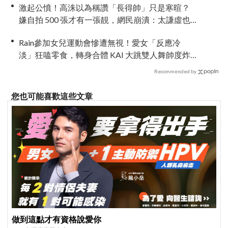
激起公憤！高洙以為稱讚「長得帥」只是寒暄？
嫌自拍 500 張才有一張靚，網民崩潰：太謙虛也
很討厭！
Rain參加女兒運動會慘遭無視！愛女「反應冷
淡」狂嗑零食，轉身合體 KAI 大跳雙人舞帥度炸
裂
Recommended by
您也可能喜歡這些文章
做到這點才有資格說愛你