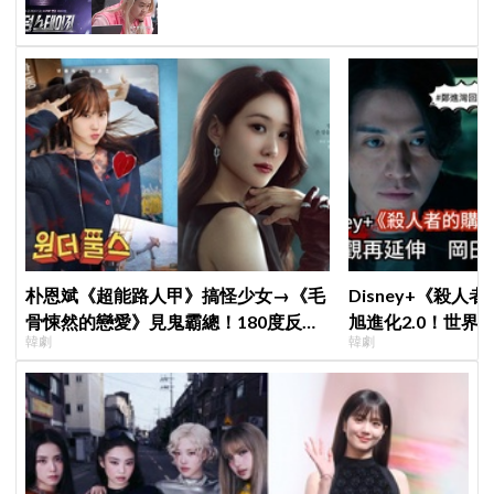
關卡
朴恩斌《超能路人甲》搞怪少女→《毛
Disney+《殺人
骨悚然的戀愛》見鬼霸總！180度反差
旭進化2.0！世界
韓劇
韓劇
演技獲讚「信看演員」
登場竟殺了「他」