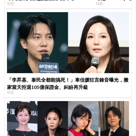
明星
韓劇
YouTube重拾生活樂趣
紀錄
「李昇基、泰民全都能搞死！」車佳媛狂言錄音曝光，搬
家當天拒退105億保證金、糾紛再升級
明星