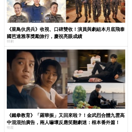
《菜鳥伙房兵》收視、口碑雙收！演員與劇組本月底飛泰
國芭達雅享獎勵旅行，慶祝亮眼成績
韓劇
《鐵拳教育》「羅華振」又回來啦？！金武烈合體九雲高
中混混拍廣告，兩人嚇壞反應笑翻劇迷：根本番外篇！
明星