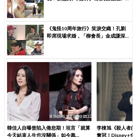
預告公開，暖心互動掀回憶殺
《鬼怪10周年旅行》笑淚交織！孔劉
即席現場求婚，「柳會長」金成謙深
情影片令全場淚崩
韓佳人自曝曾陷入倦怠期！坦言「就算
李棟旭《殺人者的
今天結束人生也沒關係」如今靠
奪冠！Disney