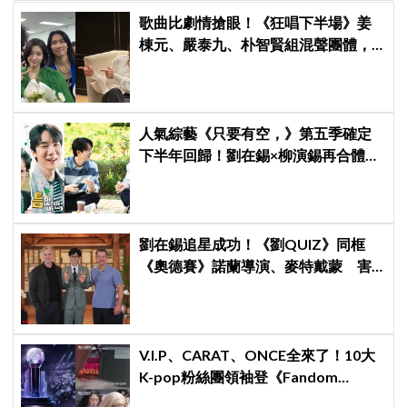
歌曲比劇情搶眼！《狂唱下半場》姜
棟元、嚴泰九、朴智賢組混聲團體，
劇中曲《Love Is》超洗腦
人氣綜藝《只要有空，》第五季確定
下半年回歸！劉在錫×柳演錫再合體，
觀眾敲碗「收視妖精」車太鉉再次登
場 XD
劉在錫追星成功！《劉QUIZ》同框
《奧德賽》諾蘭導演、麥特戴蒙 害
羞比YA幸福笑容藏不住
V.I.P、CARAT、ONCE全來了！10大
K-pop粉絲團領袖登《Fandom
Stage》廝殺：扛大炮、刷音源通通變