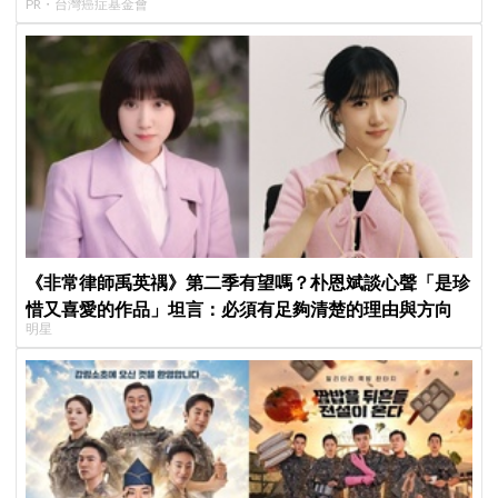
PR・台灣癌症基金會
《非常律師禹英禑》第二季有望嗎？朴恩斌談心聲「是珍
惜又喜愛的作品」坦言：必須有足夠清楚的理由與方向
明星