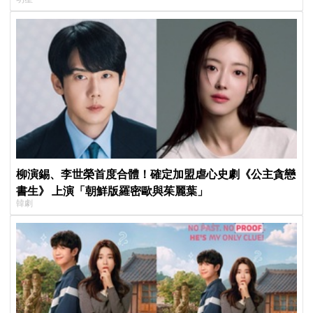
柳演錫、李世榮首度合體！確定加盟虐心史劇《公主貪戀
書生》 上演「朝鮮版羅密歐與茱麗葉」
韓劇