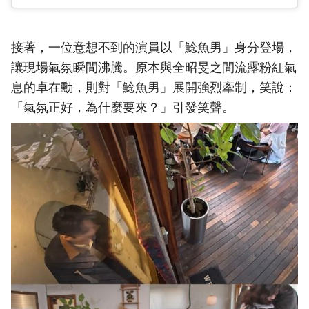
接著，一位意想不到的演員以「鯰魚男」身分登場，
讓現場氣氛瞬間沸騰。原本與全昭旻之間流露粉紅氣
息的卓在勳，則對「鯰魚男」展開強烈牽制，笑說：
「氣氛正好，為什麼要來？」引發笑聲。