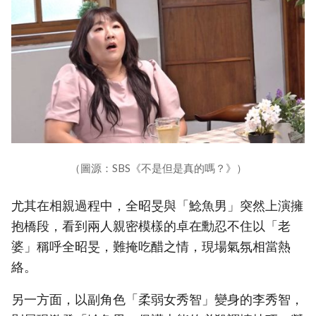
（圖源：SBS《不是但是真的嗎？》）
尤其在相親過程中，全昭旻與「鯰魚男」突然上演擁
抱橋段，看到兩人親密模樣的卓在勳忍不住以「老
婆」稱呼全昭旻，難掩吃醋之情，現場氣氛相當熱
絡。
另一方面，以副角色「柔弱女秀智」變身的李秀智，