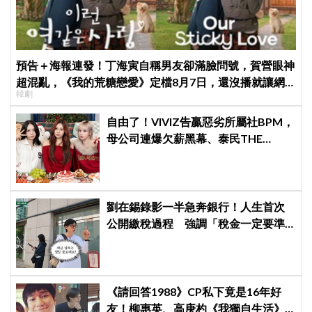
預告＋海報連發！丁海寅自稱男友卻滿臉問號，賀營眼神
超混亂，《我的荒糖戀愛》定檔8月7日，還沒播就讓網
韓劇
友瘋猜結局
自由了！VIVIZ告贏惡劣所屬社BPM，
母公司連爆欠薪黑幕、泰民THE
BOYZ李昇基集體逃亡
劉在錫錄影一半急奔銀行！人生首次
公開繳稅過程 強調「稅金一定要準
時繳」
《請回答1988》CP私下竟是16年好
友！柳惠英、高庚杓《我獨自生活》