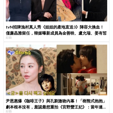
tvN招牌漁村真人秀《姐姐的產地直送3》陣容大換血！
僅廉晶雅留任，韓媒曝新成員為金善映、盧允瑞、姜有皙
綜藝
尹恩惠爆《咖啡王子》與孔劉激吻內幕！「樹熊式抱抱」
劇本根本沒有，羞認最想重拍《宮野蠻王妃》：當年連鏡
綜藝
頭在哪都不知道