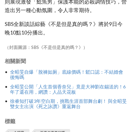
則展現激發「鯰魚男」保護本能的必殺調情技巧，營
造出另一種心動氛圍，令人非常期待。
SBS全新談話綜藝《不是但是真的嗎？》將於9日今
晚10點10分播出。
（封面圖源：SBS《不是但是真的嗎？》）
相關新聞
全昭旻自爆「脫褲如厕」底線價碼！鬆口認：不結婚會
後悔嗎
全昭旻公開「人生首個香奈兒」竟是大神劉在錫送的！6
年了還在用，網讚：人品天花板
徐睿知打破3年空白期，挑戰生涯首部舞台劇！ 與全昭旻
雙女主出演《死之詠讚》重返舞台
標籤