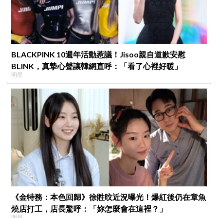
BLACKPINK 10週年活動惹議！Jisoo親自道歉安慰
BLINK，真摯心聲讓韓網直呼：「看了心裡好暖」
明星
《金特務：本色回歸》徐貹旼近況曝光！爆紅後仍在章魚
燒店打工，店長驚呼：「妳怎麼會在這裡？」
明星