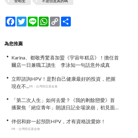
全昭旻
不是但是真的嗎
Facebook
Twitter
Line
WhatsApp
Copy
分
Link
享
為您推薦
Karina、都敬秀驚喜加盟《宇宙年糕店》！擔任首
爾店一日兼職工讀生 李泳知一句話意外成真
立即諮詢HPV！是對自己健康最好的投資，把握
現在不...
PR・台灣癌症基金會
「第二次人生」如何去愛？《我的剩餘戀愛》首
播聚焦「絕症青年」朗讀日記全場淚崩，初見面
竟「撞見舊識」！
伴侶和妳一起預防HPV，才有資格說愛妳！
PR・台灣癌症基金會