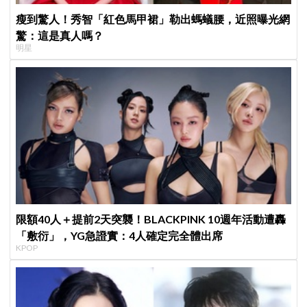
瘦到驚人！秀智「紅色馬甲裙」勒出螞蟻腰，近照曝光網
驚：這是真人嗎？
明星
限額40人＋提前2天突襲！BLACKPINK 10週年活動遭轟
「敷衍」，YG急證實：4人確定完全體出席
KPOP