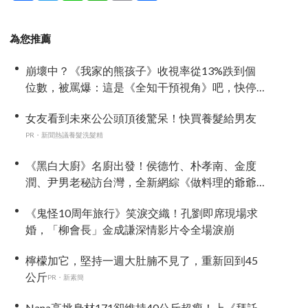
為您推薦
崩壞中？《我家的熊孩子》收視率從13%跌到個
位數，被罵爆：這是《全知干預視角》吧，快停
播
女友看到未來公公頭頂後驚呆！快買養髮給男友
PR・新聞熱議養髮洗髮精
《黑白大廚》名廚出發！侯德竹、朴孝南、金度
潤、尹男老秘訪台灣，全新網綜《做料理的爺爺
們》4 月首播
《鬼怪10周年旅行》笑淚交織！孔劉即席現場求
婚，「柳會長」金成謙深情影片令全場淚崩
檸檬加它，堅持一週大肚腩不見了，重新回到45
公斤
PR・新素簡
Nana高挑身材171卻維持40公斤超瘦！上《拜託