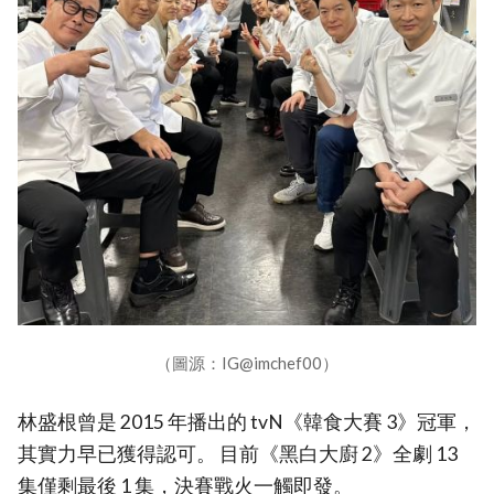
（圖源：IG@imchef00）
林盛根曾是 2015 年播出的 tvN《韓食大賽 3》冠軍，
其實力早已獲得認可。 目前《黑白大廚 2》全劇 13
集僅剩最後 1 集，決賽戰火一觸即發。