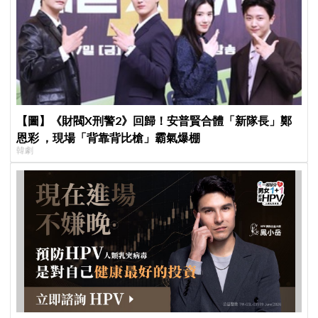
【圖】《財閥X刑警2》回歸！安普賢合體「新隊長」鄭
恩彩 ，現場「背靠背比槍」霸氣爆棚
韓劇