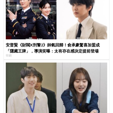
安普賢《財閥X刑警2》帥氣回歸！俞承豪驚喜加盟成
「隱藏王牌」，導演笑曝：太有存在感決定提前登場
韓劇