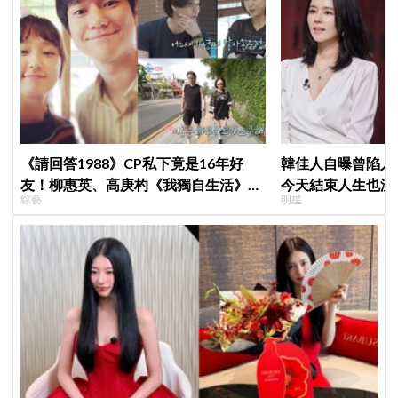
《請回答1988》CP私下竟是16年好
韓佳人自曝曾陷入
友！柳惠英、高庚杓《我獨自生活》預
今天結束人生也沒
綜藝
明星
告公開，暖心互動掀回憶殺
YouTube重拾生