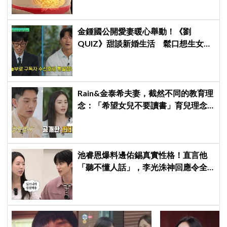
金鍾國公開愛妻暖心舉動！《劉
QUIZ》甜談新婚生活 鬆口想生女兒
引發熱議
Rain&金泰希夫妻，截然不同的教育理
念：「希望女兒不要讀書」育兒理念
震驚全場
池睿恩爆料邊佑錫真實性格！直言他
「聽不懂人話」，李光洙神回應令全
場爆笑XD