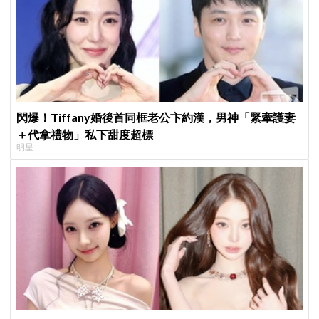
閃爆！Tiffany婚後首同框老公卞約漢，男神「緊牽護妻
＋代拿禮物」私下甜度超標
明星