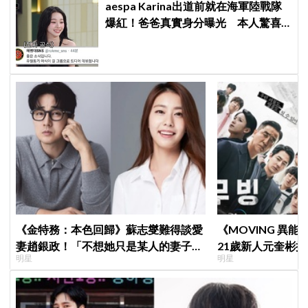
aespa Karina出道前就在海軍陸戰隊
爆紅！爸爸真實身分曝光 本人驚喜
又害羞
《金特務：本色回歸》蘇志燮難得談愛
《MOVING 異
妻趙銀政！「不想她只是某人的妻子」
21歲新人元奎彬
明星
明星
一句話展現滿滿尊重與愛