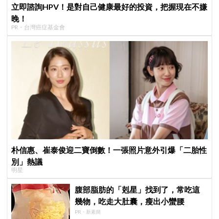
立即諮詢HPV！是對自己健康最好的投資，把握現在不嫌
晚！
PR・台灣癌症基金會
朴信惠、崔泰俊迎二寶倒數！一張照片意外引爆「二胎性
別」熱議
明星
腹部脂肪的「剋星」找到了，常吃這
幾物，吃走大肚囊，瘦出小蠻腰
PR・新素簡