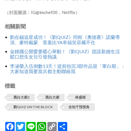
（封面圖源：IG@imchef00，Netflix）
相關新聞
劉在錫追星成功！《劉QUIZ》同框《奧德賽》諾蘭導
演、麥特戴蒙 害羞比YA幸福笑容藏不住
金鍾國公開愛妻暖心舉動！《劉QUIZ》甜談新婚生活
鬆口想生女兒引發熱議
李濬榮入伍倒數13天！提前拍完3部作品迎「軍白期」：
大家知道我要當兵都主動聯絡我
標籤
黑白大廚2
黑白大廚
林盛根
劉QUIZ ON THE BLOCK
全知干預視角
Facebook
Twitter
Line
WhatsApp
Copy
分
Link
享