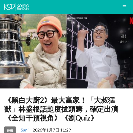
《黑白大廚2》最大贏家！「大叔猛
獸」林盛根話題度拔頭籌，確定出演
《全知干預視角》《劉Quiz》
Sani
2026年1月7日 11:29
綜藝