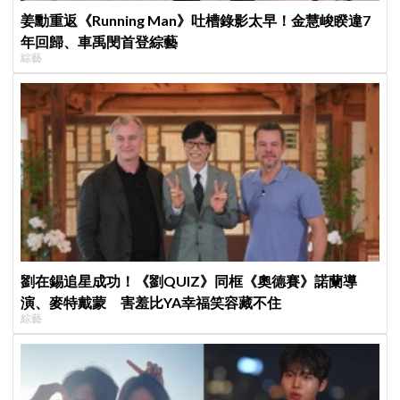
姜勳重返《Running Man》吐槽錄影太早！金慧峻睽違7
年回歸、車禹閔首登綜藝
綜藝
劉在錫追星成功！《劉QUIZ》同框《奧德賽》諾蘭導
演、麥特戴蒙 害羞比YA幸福笑容藏不住
綜藝