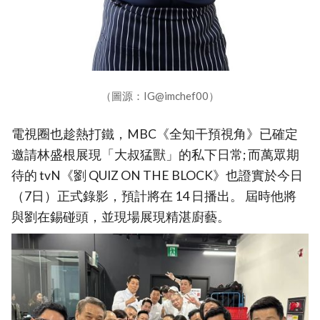
（圖源：IG@imchef00）
電視圈也趁熱打鐵，MBC《全知干預視角》已確定
邀請林盛根展現「大叔猛獸」的私下日常; 而萬眾期
待的 tvN《劉 QUIZ ON THE BLOCK》也證實於今日
（7日）正式錄影，預計將在 14 日播出。 屆時他將
與劉在錫碰頭，並現場展現精湛廚藝。