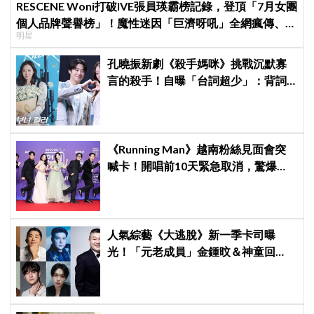
RESCENE Woni打破IVE張員瑛霸榜記錄，登頂「7月女團
個人品牌聲譽榜」！魔性迷因「巨濟呀吼」全網瘋傳、逆
明星
襲Melon第一
孔曉振新劇《殺手媽咪》挑戰沉默寡
言的殺手！自曝「台詞超少」：背詞
壓力小很多XD
《Running Man》越南粉絲見面會突
喊卡！開唱前10天緊急取消，驚爆
「這原因」太尷尬
人氣綜藝《大逃脫》新一季卡司曝
光！「元老成員」金鍾旼＆神童回
歸，SEVENTEEN 勝寛驚喜加盟，姜
鎬童缺席成最大焦點