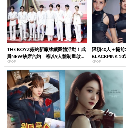
THE BOYZ簽約新廠牌續團體活動！成
限額40人＋提前2
員NEW缺席合約 將以9人體制重啟新
BLACKPINK 1
KPOP
KPOP
篇章
衍」，YG急證實