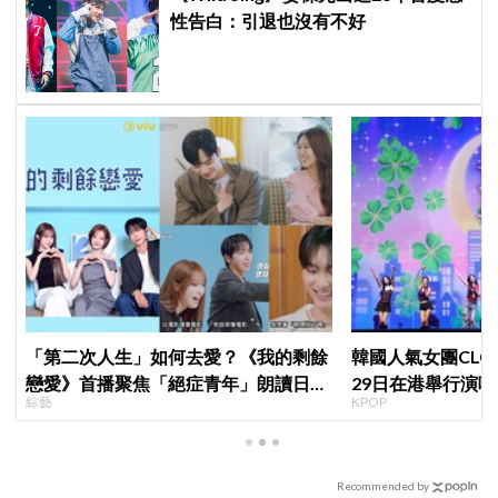
性告白：引退也沒有不好
「第二次人生」如何去愛？《我的剩餘
韓國人氣女團CLC出
戀愛》首播聚焦「絕症青年」朗讀日記
29日在港舉行演唱
綜藝
KPOP
全場淚崩，初見面竟「撞見舊識」！
Recommended by