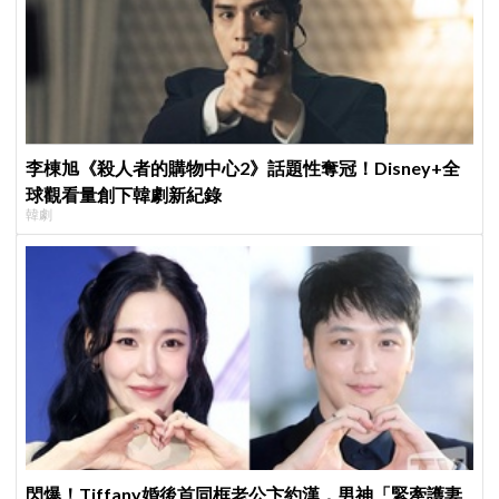
李棟旭《殺人者的購物中心2》話題性奪冠！Disney+全
球觀看量創下韓劇新紀錄
韓劇
閃爆！Tiffany婚後首同框老公卞約漢，男神「緊牽護妻