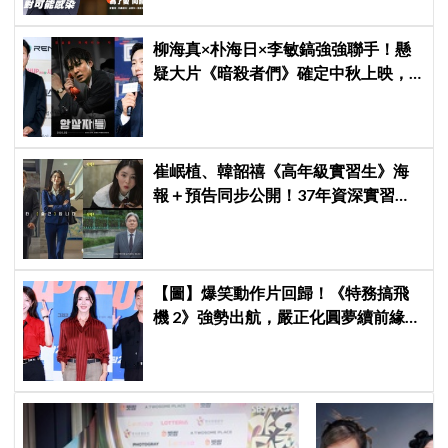
柳海真×朴海日×李敏鎬強強聯手！懸
疑大片《暗殺者們》確定中秋上映，
還原1974韓第一夫人暗殺疑雲
崔岷植、韓韶禧《高年級實習生》海
報＋預告同步公開！37年資深實習生
遇上美女CEO
【圖】爆笑動作片回歸！《特務搞飛
機 2》強勢出航，嚴正化圓夢續前緣、
秀英首次挑戰黑化反派