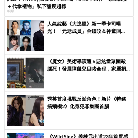
＋代拿禮物」私下甜度超標
明星
人氣綜藝《大逃脫》新一季卡司曝
光！「元老成員」金鍾旼＆神童回
歸，SEVENTEEN 勝寛驚喜加盟，姜
鎬童缺席成最大焦點
《魔女》美術導演遭 6 惡煞當眾圍毆
腦死！發展障礙兒目睹全程，家屬捐
遺體救 4 人卻換來「兇手不予拘留」
全韓怒炸
秀英首度挑戰反派角色！新片《特務
搞飛機2》化身犯罪集團首腦
《Wild Sing》姜棟元出道23年首度感