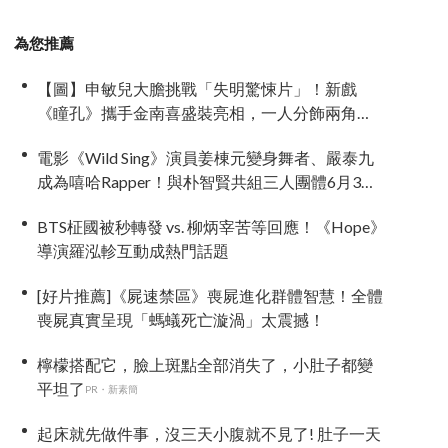
為您推薦
【圖】申敏兒大膽挑戰「失明驚悚片」！新戲
《瞳孔》攜手金南喜盛裝亮相，一人分飾兩角
「眼技」炸裂
電影《Wild Sing》演員姜棟元變身舞者、嚴泰九
成為嘻哈Rapper！與朴智賢共組三人團體6月3日
上映
BTS柾國被秒轉發 vs. 柳炳宰苦等回應！《Hope》
導演羅泓軫互動成熱門話題
[好片推薦]《屍速禁區》喪屍進化群體智慧！全體
喪屍真實呈現「螞蟻死亡漩渦」太震撼！
檸檬搭配它，臉上斑點全部消失了，小肚子都變
平坦了
PR・新素簡
起床就先做件事，沒三天小腹就不見了! 肚子一天