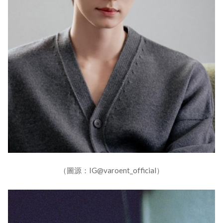
（圖源：IG@varoent_official）