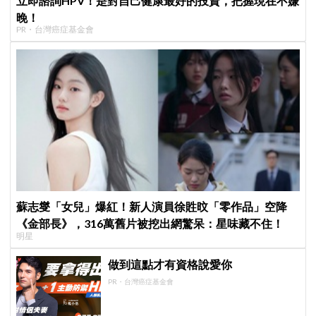
立即諮詢HPV！是對自己健康最好的投資，把握現在不嫌
晚！
PR・台灣癌症基金會
蘇志燮「女兒」爆紅！新人演員徐貹旼「零作品」空降
《金部長》，316萬舊片被挖出網驚呆：星味藏不住！
明星
做到這點才有資格說愛你
PR・台灣癌症基金會