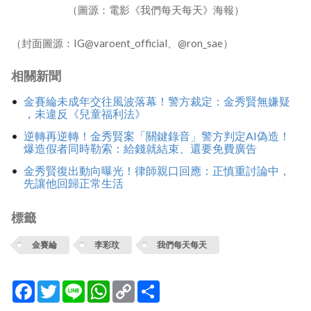
（圖源：電影《我們每天每天》海報）
（封面圖源：IG@varoent_official、@ron_sae）
相關新聞
金賽綸未成年交往風波落幕！警方裁定：金秀賢無嫌疑
，未違反《兒童福利法》
逆轉再逆轉！金秀賢案「關鍵錄音」警方判定AI偽造！
爆造假者同時勒索：給錢就結束、還要免費廣告
金秀賢復出動向曝光！律師親口回應：正慎重討論中，
先讓他回歸正常生活
標籤
金賽綸
李彩玟
我們每天每天
Facebook
Twitter
Line
WhatsApp
Copy
分
Link
享