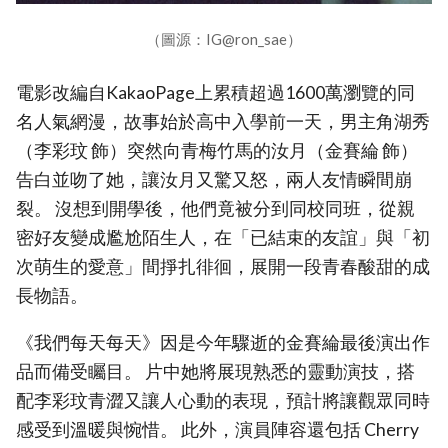
（圖源：IG@ron_sae）
電影改編自KakaoPage上累積超過1600萬瀏覽的同
名人氣網漫，故事始於高中入學前一天，男主角湖秀
（李彩玟 飾）突然向青梅竹馬的汝月（金賽綸 飾）
告白並吻了她，讓汝月又驚又怒，兩人友情瞬間崩
裂。 沒想到開學後，他們竟被分到同校同班，從親
密好友變成尷尬陌生人，在「已結束的友誼」與「初
次萌生的愛意」間掙扎徘徊，展開一段青春酸甜的成
長物語。
《我們每天每天》因是今年驟逝的金賽綸最後演出作
品而備受矚目。 片中她將展現熟悉的靈動演技，搭
配李彩玟青澀又讓人心動的表現，預計將讓觀眾同時
感受到溫暖與惋惜。 此外，演員陣容還包括 Cherry