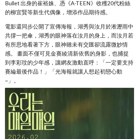
Bullet 出身的崔裕姝、憑《A-TEEN》收穫20代粉絲
的柳宜賢等新生代偶像，增添作品期待感。
電影還同步公開了宣傳海報，湖秀與汝月於淅瀝雨中
共撐一把傘，湖秀的眼神落在汝月的身上，而汝月若
有所思地看著下方，眼神雖未有交匯卻流露微妙情
感。 畫面不僅可見金賽綾清新依舊的身影，也捕捉
到李彩玟的少年感，讓網友激動直呼：「一定要支持
賽綸最後作品！」「光海報就讓人想起初戀心動
~」。