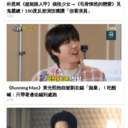
朴恩斌《超能路人甲》搞怪少女→《毛骨悚然的戀愛》見
鬼霸總！180度反差演技獲讚「信看演員」
韓劇
《Running Man》黃光熙抱怨被劉在錫「拋棄」！吃醋
喊：只帶著邊佑錫到處跑
綜藝