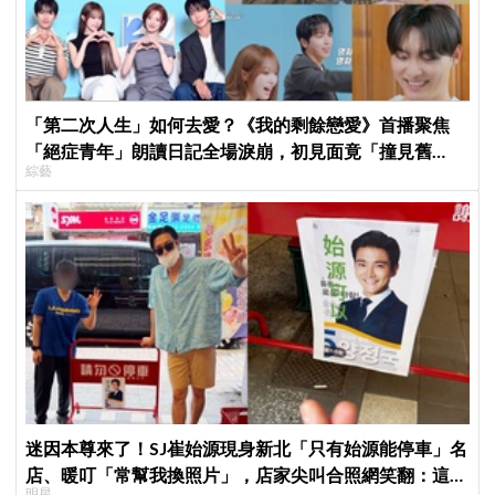
「第二次人生」如何去愛？《我的剩餘戀愛》首播聚焦
「絕症青年」朗讀日記全場淚崩，初見面竟「撞見舊
綜藝
識」！
迷因本尊來了！SJ崔始源現身新北「只有始源能停車」名
店、暖叮「常幫我換照片」，店家尖叫合照網笑翻：這輩
明星