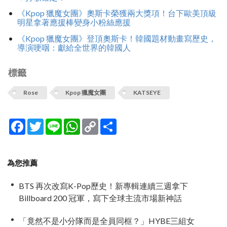
《Kpop 獵魔女團》奧斯卡榮獲兩大獎項！台下歐美頂級
明星拿著應援棒變身小粉絲應援
《Kpop 獵魔女團》登頂奧斯卡！韓國題材動畫寫歷史，
導演哽咽：獻給全世界的韓國人
標籤
Rose
Kpop 獵魔女團
KATSEYE
Facebook
Twitter
Line
WhatsApp
Copy
分
Link
享
為您推薦
BTS 再次改寫K-Pop歷史！新專輯連續三週拿下
Billboard 200 冠軍，寫下全球主流市場新神話
「竟然不是小分隊而是全員同框？」HYBE三組女