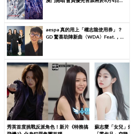
澳門開唱 會員優先售票將於8月4日開
始 公開售票將於8月5日發售
aespa 真的用上「權志龍使用券」？
GD 驚喜助陣新曲〈WDA〉Feat.，夢
幻組合掀起熱烈討論！
秀英首度挑戰反派角色！新片《特務搞
蘇志燮「女兒」爆
飛機2》化身犯罪集團首腦
「零作品」空降《