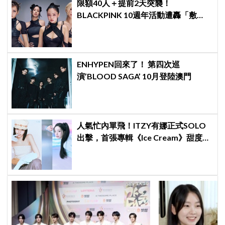
限額40人＋提前2天突襲！
BLACKPINK 10週年活動遭轟「敷
衍」，YG急證實：4人確定完全體出
席
ENHYPEN回來了！ 第四次巡
演’BLOOD SAGA’ 10月登陸澳門
人氣忙內單飛！ITZY有娜正式SOLO
出擊，首張專輯《Ice Cream》甜度爆
表～