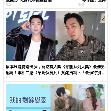
電影
明星
片被挖出網驚呆：
原本只是特別出演，竟逆襲入圍《青龍系列大獎》最佳男
配角！李相二憑《菜鳥伙房兵》黃錫浩寫下「最強特別出
明星
演」傳奇