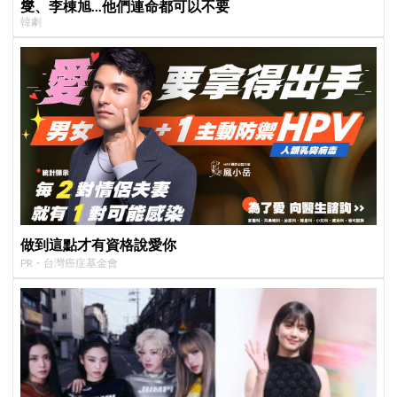
燮、李棟旭...他們連命都可以不要
韓劇
做到這點才有資格說愛你
PR・台灣癌症基金會