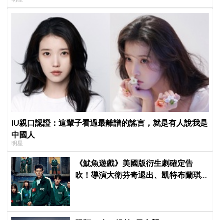
子不能脫粉了
IU親口認證：這輩子看過最離譜的謠言，就是有人說我是
中國人
明星
《魷魚遊戲》美國版衍生劇確定告
吹！導演大衛芬奇退出、凱特布蘭琪
出演傳聞也破局