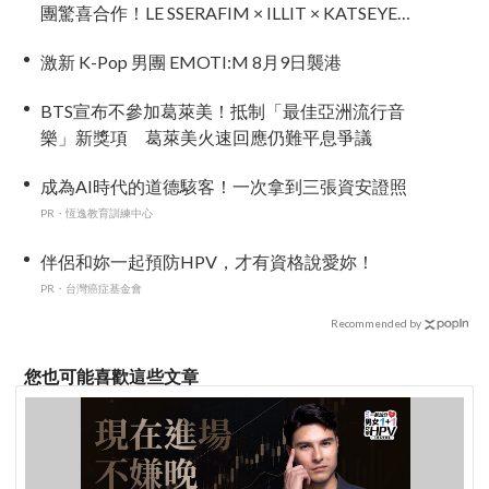
團驚喜合作！LE SSERAFIM × ILLIT × KATSEYE合
作曲12日公開＋打歌確定！
激新 K-Pop 男團 EMOTI:M 8月9日襲港
BTS宣布不參加葛萊美！抵制「最佳亞洲流行音
樂」新獎項 葛萊美火速回應仍難平息爭議
成為AI時代的道德駭客！一次拿到三張資安證照
PR・恆逸教育訓練中心
伴侶和妳一起預防HPV，才有資格說愛妳！
PR・台灣癌症基金會
Recommended by
您也可能喜歡這些文章