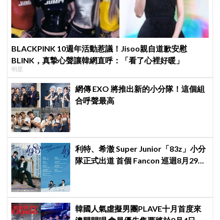
BLACKPINK 10週年活動惹議！Jisoo親自道歉安慰
BLINK，真摯心聲讓韓網直呼：「看了心裡好暖」
明星
網傳 EXO 將推出新的小分隊！這個組
合呼聲最高
利特、希澈 Super Junior「83z」小分
隊正式出道 首個 Fancon 巡迴8月29日
強勢登陸香港
韓國人氣虛擬男團PLAVE十月首度來