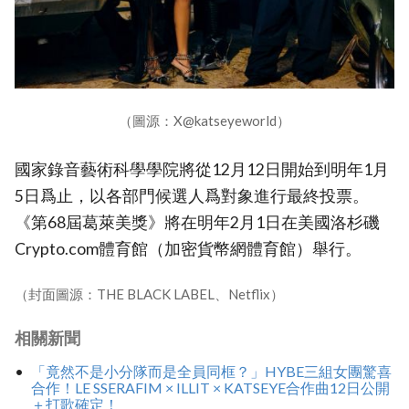
（圖源：X@katseyeworld）
國家錄音藝術科學學院將從12月12日開始到明年1月
5日爲止，以各部門候選人爲對象進行最終投票。
《第68屆葛萊美獎》將在明年2月1日在美國洛杉磯
Crypto.com體育館（加密貨幣網體育館）舉行。
（封面圖源：THE BLACK LABEL、Netflix）
相關新聞
「竟然不是小分隊而是全員同框？」HYBE三組女團驚喜
合作！LE SSERAFIM × ILLIT × KATSEYE合作曲12日公開
＋打歌確定！