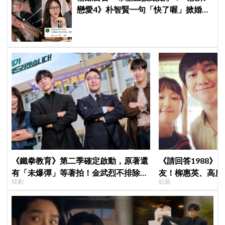
戀愛4》朴智賢一句「快了喔」掀婚訊
猜測，鄭元奎反應成亮點
《鐵拳教育》第二季確定啟動，原著還
《請回答1988》
有「未爆彈」等著拍！金武烈不排除
友！柳惠英、高庚
韓劇
綜藝
「打更大」
告公開，暖心互動