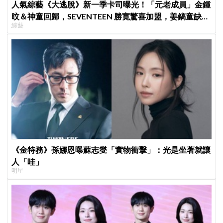
人氣綜藝《大逃脫》新一季卡司曝光！「元老成員」金鍾
旼＆神童回歸，SEVENTEEN 勝寛驚喜加盟，姜鎬童缺席
綜藝
成最大焦點
《金特務》孫娜恩曝蘇志燮「實物衝擊」：光是坐著就讓
人「哇」
明星