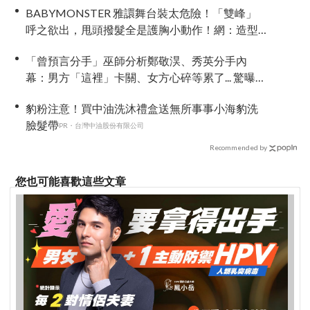
BABYMONSTER 雅譞舞台裝太危險！「雙峰」
呼之欲出，甩頭撥髮全是護胸小動作！網：造型
師出來謝罪
「曾預言分手」巫師分析鄭敬淏、秀英分手內
幕：男方「這裡」卡關、女方心碎等累了... 驚曝未
來仍有復合可能？
豹粉注意！買中油洗沐禮盒送無所事事小海豹洗
臉髮帶
PR・台灣中油股份有限公司
Recommended by
您也可能喜歡這些文章