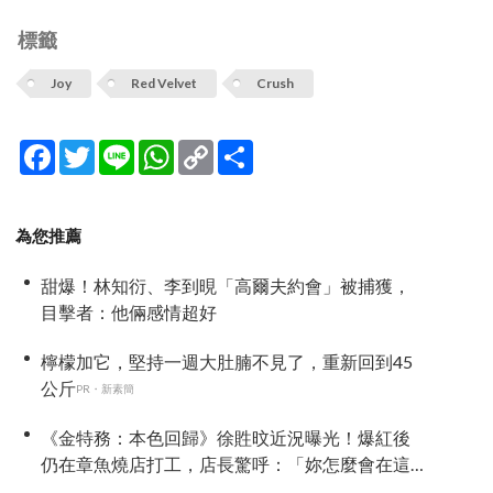
標籤
Joy
Red Velvet
Crush
Facebook
Twitter
Line
WhatsApp
Copy
分
Link
享
為您推薦
甜爆！林知衍、李到晛「高爾夫約會」被捕獲，
目擊者：他倆感情超好
檸檬加它，堅持一週大肚腩不見了，重新回到45
公斤
PR・新素簡
《金特務：本色回歸》徐貹旼近況曝光！爆紅後
仍在章魚燒店打工，店長驚呼：「妳怎麼會在這
裡？」