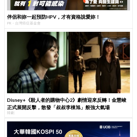
伴侶和妳一起預防HPV，才有資格說愛妳！
PR・台灣癌症基金會
Disney+《殺人者的購物中心2》劇情迎來反轉！金慧峻
正式展開反擊，散發「叔叔李棟旭」般強大氣場
韓劇