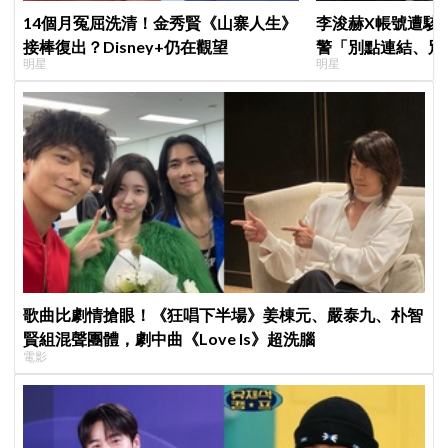
14個月冤屈洗清！金秀賢《山寨人生》
李浚赫X帳號遭駭
接棒復出？Disney+仍在觀望
警「別點連結、別
明星
明星
了
歌曲比劇情搶眼！《狂唱下半場》姜棟元、嚴泰九、朴智
賢組混聲團體，劇中曲《Love Is》超洗腦
電影