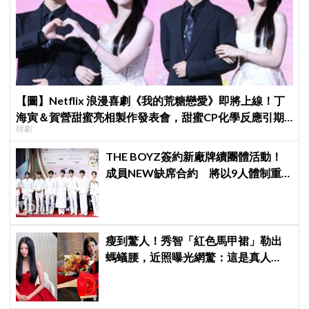
【圖】Netflix 浪漫喜劇《我的荒糖戀愛》即將上線！丁
海寅＆賀營甜蜜亮相製作發表會，甜蜜CP化學反應引期
韓劇
待
THE BOYZ簽約新廠牌續團體活動！
成員NEW缺席合約 將以9人體制重
啟新篇章
瘦到驚人！秀智「紅色馬甲裙」勒出
螞蟻腰，近照曝光網驚：這是真人
嗎？