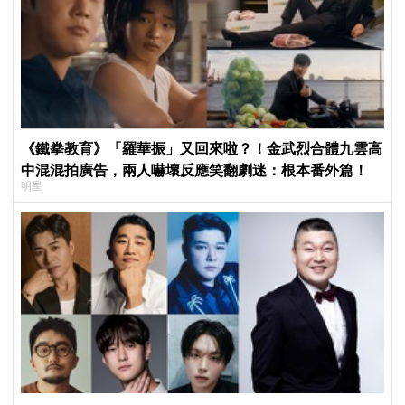
《鐵拳教育》「羅華振」又回來啦？！金武烈合體九雲高
中混混拍廣告，兩人嚇壞反應笑翻劇迷：根本番外篇！
明星