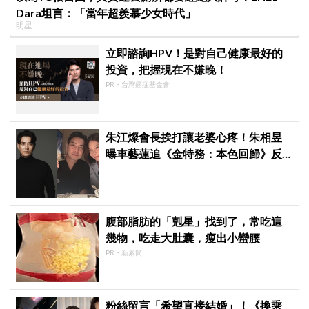
Dara坦言：「當年超羨慕少女時代」
明星
立即諮詢HPV！是對自己健康最好的
投資，把握現在不嫌晚！
PR・台灣癌症基金會
朱江燦會長挨打讓老婆心疼！朱相昱
曝車藝蓮追《金特務：本色回歸》反
應：「是不是打得太狠了？」
腹部脂肪的「剋星」找到了，常吃這
幾物，吃走大肚囊，瘦出小蠻腰
PR・新素簡
粉絲留言「希望直接結婚」！《換乘