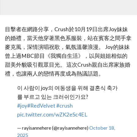
目擊者在網路分享，Crush於10月19日出席Joy妹妹
的婚禮，當天他穿著黑色系服裝，站在賓客之間手拿
麥克風，深情演唱祝歌，氣氛溫馨浪漫。 Joy的妹妹
曾上過MBC節目《我獨自生活》，以與姐姐相似的
甜美外貌吸引觀眾目光。 這次Crush親自出席家族婚
禮，也讓兩人的戀情再度成為熱議話題。
이 사람이 joy의 여동생을 위해 결혼식 축가
를 부르고 있는 크러쉬인가요?
#joy
#RedVelvet
#crush
pic.twitter.com/wZK2eSc4EL
— rayisannehere (@rayisannehere)
October 18,
2025