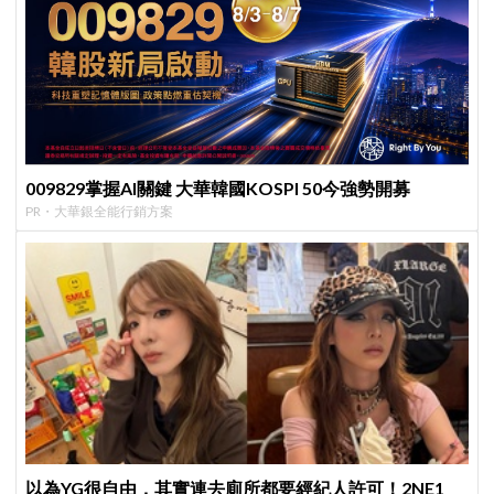
009829掌握AI關鍵 大華韓國KOSPI 50今強勢開募
PR・大華銀全能行銷方案
以為YG很自由，其實連去廁所都要經紀人許可！2NE1