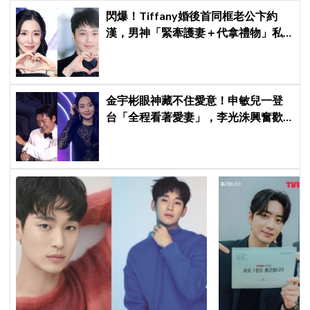
閃爆！Tiffany婚後首同框老公卞約
漢，男神「緊牽護妻＋代拿禮物」私
下甜度超標
金宇彬眼神藏不住愛意！申敏兒一登
台「全程看著愛妻」，李光洙興奮歡
呼到被制止 XD