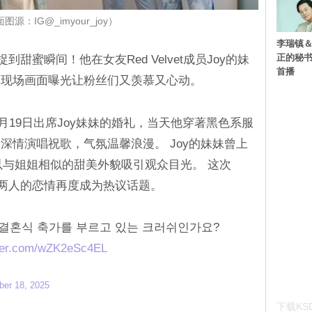
图源：IG@_imyour_joy）
李瑞镇＆
正的秘书
到甜蜜瞬间！他在女友Red Velvet成员Joy的妹
首播
，现场画面曝光让粉丝们又羡慕又心动。
0月19日出席Joy妹妹的婚礼，当天他穿著黑色系服
深情演唱祝歌，气氛温馨浪漫。 Joy的妹妹曾上
以与姐姐相似的甜美外貌吸引观众目光。 这次
让两人的恋情再度成为热议话题。
해 결혼식 축가를 부르고 있는 크러쉬인가요?
tter.com/wZK2eSc4EL
ber 18, 2025
下载KSD