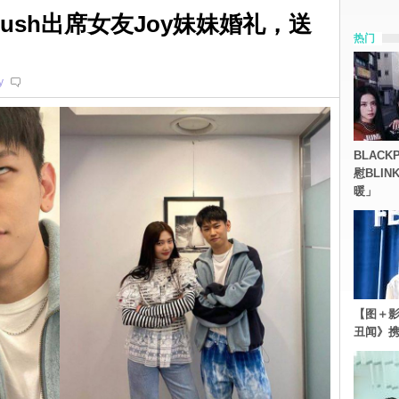
ush出席女友Joy妹妹婚礼，送
热门
y
BLACK
慰BLI
暖」
【图＋影
丑闻》携