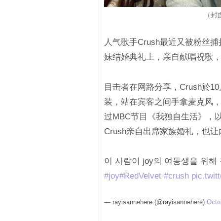
（封面
人气歌手Crush最近又被粉丝捕捉
妹结婚典礼上，亲自献唱祝歌
目击者在网路分享，Crush於1
装，站在宾客之间手拿麦克风，
过MBC节目《我独自生活》，
Crush亲自出席家族婚礼，也
이 사람이 joy의 여동생을 위
#joy
#RedVelvet
#crush
pic.twi
— rayisannehere (@rayisannehere)
Octo