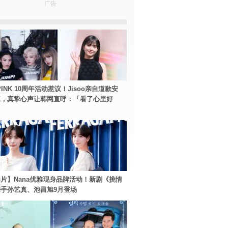
广告
PINK 10周年活动惹议！Jisoo亲自道歉安
NK，真挚心声让韩网直呼：「看了心里好
片】Nana优雅现身品牌活动！新剧《挑情
手孙艺真、池昌旭9月登场