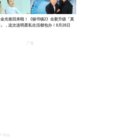
金光奎回来啦！《秘书镇2》全新升级「真
」，这次连明星私生活都包办！8月28日
广告
 App