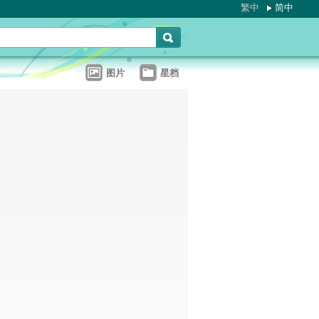
繁中
简中
图片
星档