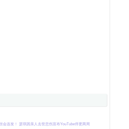
＋粉丝会连发！ 瑟琪因亲人去世悲伤宣布YouTube停更两周