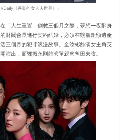
VDaily《善良的女人夫世美》）
是在「人生重置」倒數三個月之際，夢想一夜翻身
症的財閥會長進行契約結婚，必須在覬覦鉅額遺產
存活三個月的犯罪浪漫故事。全汝彬飾演女主角英
展開演出，而鄭振永則飾演單親爸爸田東旼。