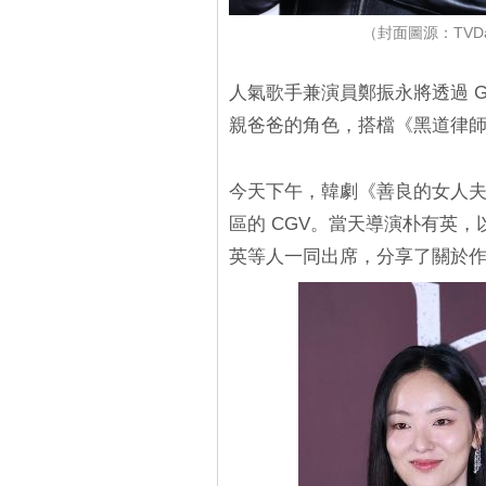
（封面圖源：TVDa
人氣歌手兼演員鄭振永將透過 Ge
親爸爸的角色，搭檔《黑道律
今天下午，韓劇《善良的女人
區的 CGV。當天導演朴有英
英等人一同出席，分享了關於