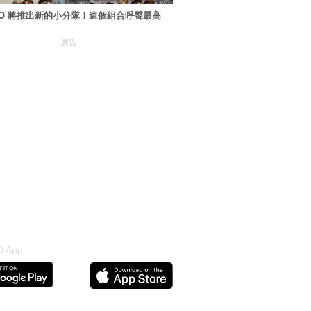
XO 將推出新的小分隊！這個組合呼聲最高
廣告
 App