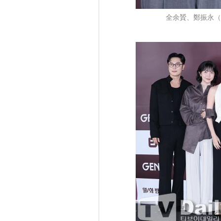
全余贇、鄭振永（圖