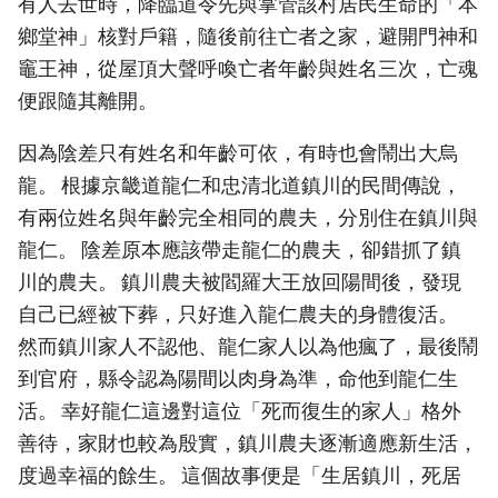
有人去世時，降臨道令先與掌管該村居民生命的「本
鄉堂神」核對戶籍，隨後前往亡者之家，避開門神和
竈王神，從屋頂大聲呼喚亡者年齡與姓名三次，亡魂
便跟隨其離開。
因為陰差只有姓名和年齡可依，有時也會鬧出大烏
龍。 根據京畿道龍仁和忠清北道鎮川的民間傳說，
有兩位姓名與年齡完全相同的農夫，分別住在鎮川與
龍仁。 陰差原本應該帶走龍仁的農夫，卻錯抓了鎮
川的農夫。 鎮川農夫被閻羅大王放回陽間後，發現
自己已經被下葬，只好進入龍仁農夫的身體復活。
然而鎮川家人不認他、龍仁家人以為他瘋了，最後鬧
到官府，縣令認為陽間以肉身為準，命他到龍仁生
活。 幸好龍仁這邊對這位「死而復生的家人」格外
善待，家財也較為殷實，鎮川農夫逐漸適應新生活，
度過幸福的餘生。 這個故事便是「生居鎮川，死居