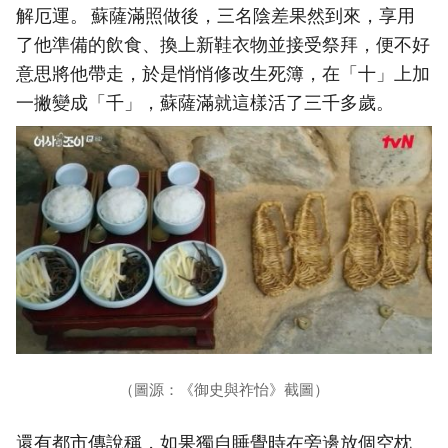
解厄運。 蘇薩滿照做後，三名陰差果然到來，享用
了他準備的飲食、換上新鞋衣物並接受祭拜，便不好
意思將他帶走，於是悄悄修改生死簿，在「十」上加
一撇變成「千」，蘇薩滿就這樣活了三千多歲。
（圖源：《御史與祚怡》截圖）
還有都市傳說稱，如果獨自睡覺時在旁邊放個空枕