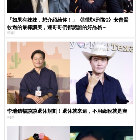
「如果有妹妹，想介紹給你！」《財閥X刑警2》安普賢
收過的最棒讚美，連哥哥們都認證的好品格～
韓劇
李瑞鎮暢談談退休規劃！退休就來這，不用繳稅就是爽
明星