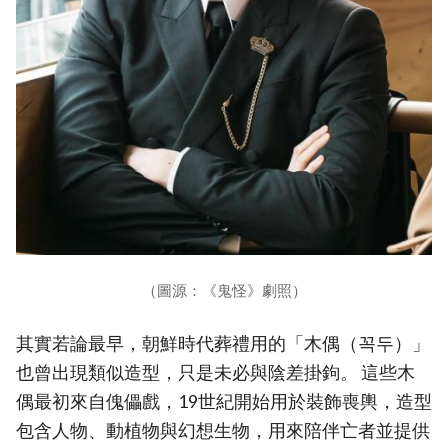
（圖源：《鬼怪》劇照）
其實若論最早，朝鮮時代葬禮用的「木偶（꼭두）」
也曾出現類似造型，只是未必與陰差掛鉤。 這些木
偶最初來自傀儡戲，19世紀開始用於裝飾喪輿，造型
包含人物、動植物與幻想生物，用來陪伴亡者並提供