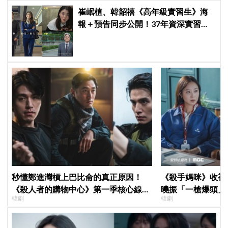
崔岷植、韓韶禧《高年級實習生》海
報＋預告同步公開！37年資深實習生
遇上美女CEO
秒懂鄭進灣槓上巴比侖的真正原因！
《殺手媽咪》收視暴衝
《殺人者的購物中心》第一季核心線索
曉振「一槍爆頭」
韓劇
韓劇
快速複習