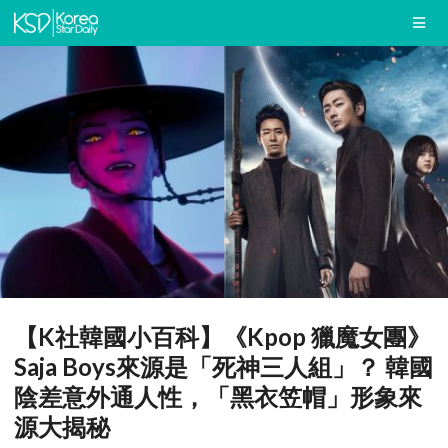
【K社韓國小百科】《Kpop 獵魔女團》
Saja Boys來源是「死神三人組」？ 韓國
陰差意外通人性，「黑衣笠帽」形象來
源大揭秘