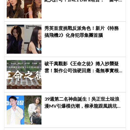
超羨慕少女時代」
秀英首度挑戰反派角色！新片《特務
搞飛機2》化身犯罪集團首腦
破千萬觀影《王命之徒》捲入抄襲疑
雲！製作公司強硬回應：毫無事實根
據
39週第二名神曲誕生！吳正世土味浪
漫MV引爆模仿潮，柳承龍跟風跳坑：
中毒了