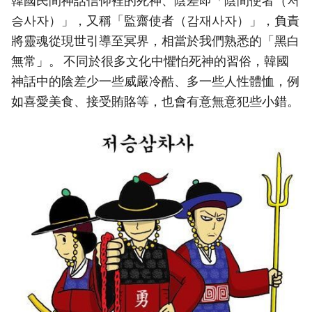
韓國民間神話信仰裡的死神、陰差即「陰間使者（저
승사자）」，又稱「監齋使者（감재사자）」，負責
將靈魂從現世引導至冥界，相當於我們熟悉的「黑白
無常」。 不同於很多文化中懼怕死神的習俗，韓國
神話中的陰差少一些威嚴冷酷、多一些人性體恤，例
如喜愛美食、接受賄賂等，也會有意無意犯些小錯。