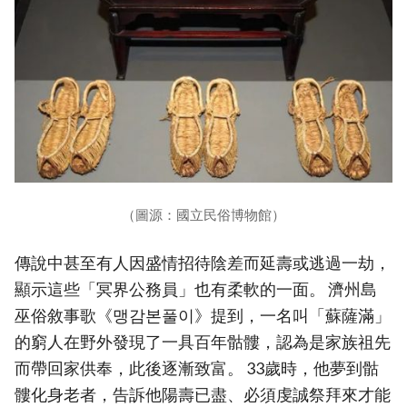
（圖源：國立民俗博物館）
傳說中甚至有人因盛情招待陰差而延壽或逃過一劫，
顯示這些「冥界公務員」也有柔軟的一面。 濟州島
巫俗敘事歌《맹감본풀이》提到，一名叫「蘇薩滿」
的窮人在野外發現了一具百年骷髏，認為是家族祖先
而帶回家供奉，此後逐漸致富。 33歲時，他夢到骷
髏化身老者，告訴他陽壽已盡、必須虔誠祭拜來才能