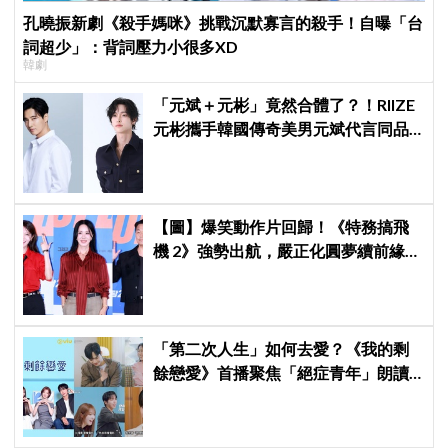
孔曉振新劇《殺手媽咪》挑戰沉默寡言的殺手！自曝「台
詞超少」：背詞壓力小很多XD
韓劇
「元斌＋元彬」竟然合體了？！RIIZE
元彬攜手韓國傳奇美男元斌代言同品
牌，韓網瘋喊：兩個帥哥來了！
【圖】爆笑動作片回歸！《特務搞飛
機 2》強勢出航，嚴正化圓夢續前緣、
秀英首次挑戰黑化反派
「第二次人生」如何去愛？《我的剩
餘戀愛》首播聚焦「絕症青年」朗讀
日記全場淚崩，初見面竟「撞見舊
識」！