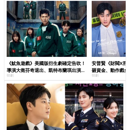
《魷魚遊戲》美國版衍生劇確定告吹！
安普賢《財閥X刑
導演大衛芬奇退出、凱特布蘭琪出演傳
砸資金、動作戲全
韓劇
韓劇
聞也破局
超越第一季