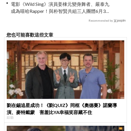
電影《Wild Sing》演員姜棟元變身舞者、嚴泰九
成為嘻哈Rapper！與朴智賢共組三人團體6月3日
上映
Recommended by
您也可能喜歡這些文章
劉在錫追星成功！《劉QUIZ》同框《奧德賽》諾蘭導
演、麥特戴蒙 害羞比YA幸福笑容藏不住
綜藝