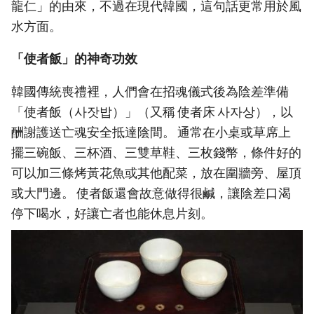
龍仁」的由來，不過在現代韓國，這句話更常用於風
水方面。
「使者飯」的神奇功效
韓國傳統喪禮裡，人們會在招魂儀式後為陰差準備
「使者飯（사잣밥）」（又稱 使者床 사자상），以
酬謝護送亡魂安全抵達陰間。 通常在小桌或草席上
擺三碗飯、三杯酒、三雙草鞋、三枚錢幣，條件好的
可以加三條烤黃花魚或其他配菜，放在圍牆旁、屋頂
或大門邊。 使者飯還會故意做得很鹹，讓陰差口渴
停下喝水，好讓亡者也能休息片刻。