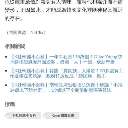
色從嚴肅威儀到親切有人情味，隨時代和媒介而不斷
變形，正因如此，才能成為韓國文化裡既神秘又親近
的存在。
（封面圖源：Netflix）
相關新聞
【K社韓國小百科】一年半狂賣178萬個！Olive Young防
水購物袋風靡外國遊客，機場「人手一個」成新奇景
【K社韓國小百科】韓國「袋鼠族」大爆發！30多歲有工
作還賴在爸媽家，政府打房反成「袋鼠族」推手
【K社韓國小百科】南韓政府出狠招防沉迷！研議「不准
14歲以下玩社群」，19歲以下全面限制黑洞演算法
標籤
K社韓國小百科
Kpop 獵魔女團