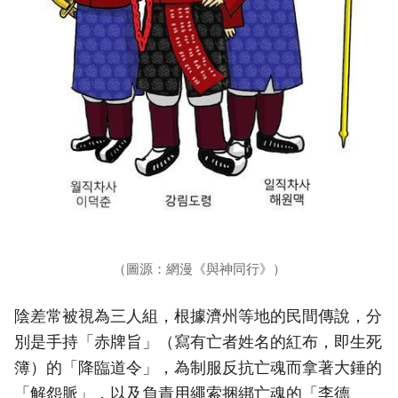
（圖源：網漫《與神同行》）
陰差常被視為三人組，根據濟州等地的民間傳說，分
別是手持「赤牌旨」（寫有亡者姓名的紅布，即生死
簿）的「降臨道令」，為制服反抗亡魂而拿著大錘的
「解怨脈」，以及負責用繩索捆綁亡魂的「李德