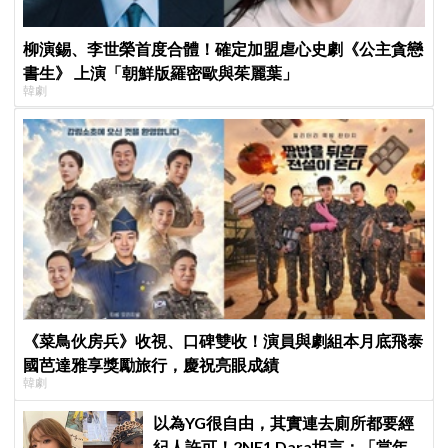
柳演錫、李世榮首度合體！確定加盟虐心史劇《公主貪戀
書生》 上演「朝鮮版羅密歐與茱麗葉」
韓劇
《菜鳥伙房兵》收視、口碑雙收！演員與劇組本月底飛泰
國芭達雅享獎勵旅行，慶祝亮眼成績
韓劇
以為YG很自由，其實連去廁所都要經
紀人許可！2NE1 Dara坦言：「當年