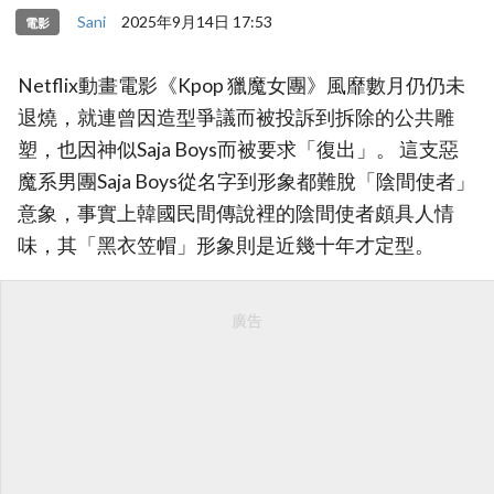
Sani
2025年9月14日 17:53
電影
Netflix動畫電影《Kpop 獵魔女團》風靡數月仍仍未
退燒，就連曾因造型爭議而被投訴到拆除的公共雕
塑，也因神似Saja Boys而被要求「復出」。 這支惡
魔系男團Saja Boys從名字到形象都難脫「陰間使者」
意象，事實上韓國民間傳說裡的陰間使者頗具人情
味，其「黑衣笠帽」形象則是近幾十年才定型。
廣告