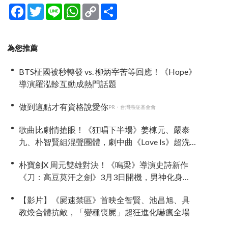
Facebook
Twitter
Line
WhatsApp
Copy
分
Link
享
為您推薦
BTS柾國被秒轉發 vs. 柳炳宰苦等回應！《Hope》
導演羅泓軫互動成熱門話題
做到這點才有資格說愛你
PR・台灣癌症基金會
歌曲比劇情搶眼！《狂唱下半場》姜棟元、嚴泰
九、朴智賢組混聲團體，劇中曲《Love Is》超洗
腦
朴寶劍X 周元雙雄對決！《鳴梁》導演史詩新作
《刀：高豆莫汗之劍》3月3日開機，男神化身
「失憶奴隸」挑戰高劍鬥！
【影片】《屍速禁區》首映全智賢、池昌旭、具
教煥合體抗敵，「變種喪屍」超狂進化嚇瘋全場