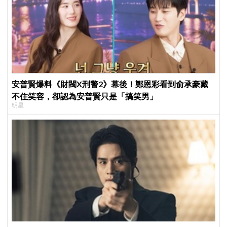
安普賢爆料《財閥X刑警2》幕後！鄭恩彩看到俞承豪藏
不住笑容，卻認為安普賢只是「搞笑男」
明星