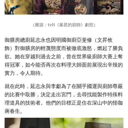
（圖源：tvN《暴君的廚師》劇照）
御膳房總廚延志永也因明國御廚亞斐修（文昇攸
飾）對御膳房的輕蔑態度而被徹底激怒，燃起了勝負
欲。她在穿越到過去之前，曾在世界級廚師大賽上奪
得冠軍，如今能否再次在料理大師面前展現出辛辣的
實力，令人期待。
就在此時，延志永與李獻為了在關乎國運與廚師尊嚴
的比賽中取勝，決定走出宮門，去尋找能製作特殊料
理道具的技術者。他們的目標正是住在深山中的怪咖
蔣春生。