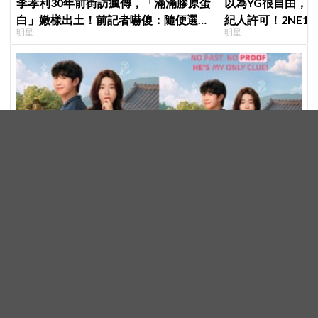
李孝利30年前街訪瘋傳，「滿滿膠原蛋
以為YG很自由，
白」嫩樣出土！前記者嚇傻：隨便選到
紀人許可！2NE1 
明星
明星
傳奇
羨慕少女時代」
預告＋海報連發！丁海寅自稱男友卻滿臉問號，賀營眼神
超混亂，《我的荒糖戀愛》定檔8月7日，還沒播就讓網
韓劇
友瘋猜結局