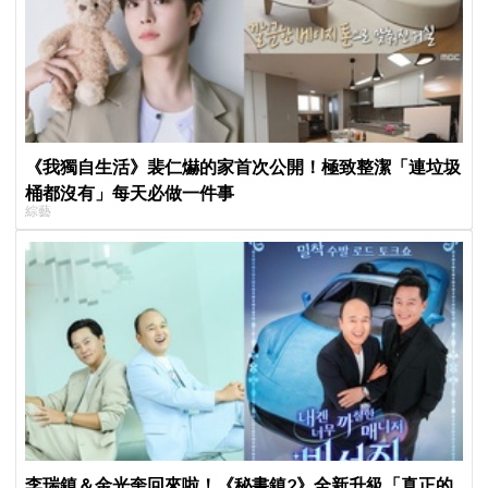
《我獨自生活》裴仁爀的家首次公開！極致整潔「連垃圾
桶都沒有」每天必做一件事
綜藝
李瑞鎮＆金光奎回來啦！《秘書鎮2》全新升級「真正的