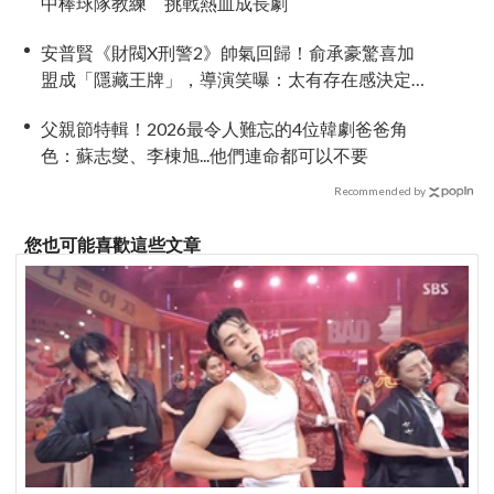
中棒球隊教練 挑戰熱血成長劇
安普賢《財閥X刑警2》帥氣回歸！俞承豪驚喜加
盟成「隱藏王牌」，導演笑曝：太有存在感決定
提前登場
父親節特輯！2026最令人難忘的4位韓劇爸爸角
色：蘇志燮、李棟旭...他們連命都可以不要
Recommended by
您也可能喜歡這些文章