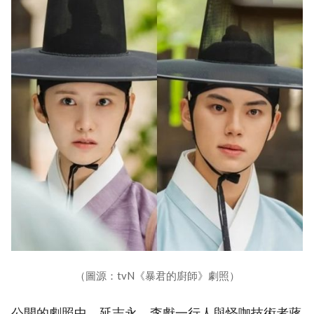
（圖源：tvN《暴君的廚師》劇照）
公開的劇照中，延志永、李獻一行人與怪咖技術者蔣