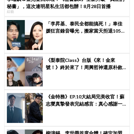
秘書」，這次連明星私生活都包辦！8月28日首播
綜藝
「李昇基、泰民全都能搞死！」車佳
媛狂言錄音曝光，搬家當天拒退105億
保證金、糾紛再升級
《梨泰院Class》台版《來！金來
號！》終於來了！周興哲神還原朴敘
俊「栗子頭」，袁澧林挑戰金多美經
典角色
《金特務》EP.10大結局完美收官！蘇
志燮真摯發表完結感言：真心感謝一
路陪伴我們到最後的觀眾
柳演錫、李世榮首度合體！確定加盟