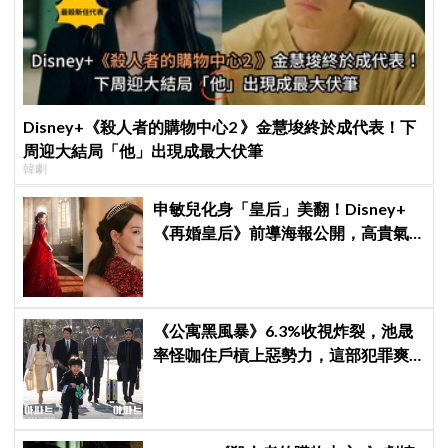
Disney+《殺人者的購物中心2 》金慧埈終於成代表！下
周迎大結局「他」出現成最大伏筆
韓劇
申敏兒化身「皇后」美翻！Disney+
《再婚皇后》前導海報公開，高貴氣
場＋豪華主演陣容讓人超期待！
《公寓黑風暴》6.3%收視炸裂，池晟
率怪咖住戶槓上惡勢力，這部犯罪爽
劇週末全韓都在看