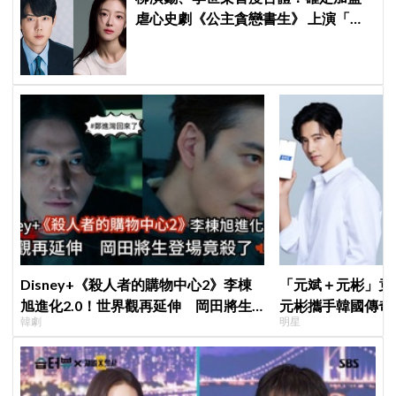
虐心史劇《公主貪戀書生》 上演「朝
鮮版羅密歐與茱麗葉」
Disney+《殺人者的購物中心2》李棟
「元斌＋元彬」竟然
旭進化2.0！世界觀再延伸 岡田將生
元彬攜手韓國傳奇
韓劇
明星
登場竟殺了「他」
牌，韓網瘋喊：兩