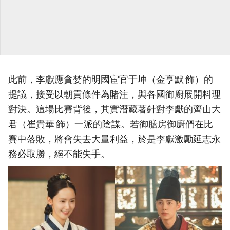
此前，李獻應貪婪的明國宦官于坤（金亨默 飾）的
提議，接受以朝貢條件為賭注，與各國御廚展開料理
對決。這場比賽背後，其實潛藏著針對李獻的齊山大
君（崔貴華 飾）一派的陰謀。若御膳房御廚們在比
賽中落敗，將會失去大量利益，於是李獻激勵延志永
務必取勝，絕不能失手。