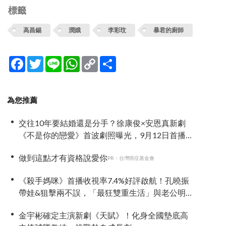
標籤
高昌錫
潤娥
李彩玟
暴君的廚師
Facebook
Twitter
Line
WhatsApp
Copy
分
Link
享
為您推薦
交往10年要結婚還是分手？徐康俊×安恩真新劇
《不是你的戀愛》首波劇照曝光，9月12日首播引
期待
做到這點才有資格說愛你
PR・台灣癌症基金會
《殺手媽咪》首播收視率7.4%好評啟航！孔曉振
帶娃&狙擊兩不誤，「最狂雙重生活」與老公明追
暗躲
金宇彬確定主演新劇《天賦》！化身全國墊底高