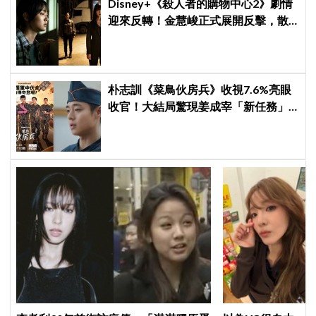
Disney+《殺人者的購物中心2》劇情
迎來反轉！金慧峻正式展開反擊，散
發「叔叔李棟旭」般強大氣場
朴志訓《菜鳥伙房兵》收視7.6%亮眼
收官！大結局驚現姜成宰「新任務」
彩蛋，劇迷瘋狂敲碗第二季