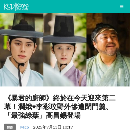
《暴君的廚師》終於在今天迎來第二
幕！潤娥♥李彩玟野外慘遭閉門羹、
「最強綠葉」高昌錫登場
Mico
2025年9月13日 10:19
韓劇