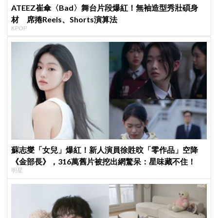
ATEEZ崔傘〈Bad〉舞台片段爆紅！無袖造型秀壯碩身
材 席捲Reels、Shorts演算法
KPOP
蘇志燮「女兒」爆紅！新人演員徐貹旼「零作品」空降
《金部長》，316萬舊片被挖出網驚呆：星味藏不住！
明星