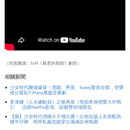
（封面圖源：tvN《暴君的廚師》劇照）
相關新聞
少女時代團魂爆發！潤娥、秀英、Sunny驚喜合體，突襲
後台緊貼Tiffany應援音樂劇
姜漢娜《人夫總動員》之後再接《母胎單身戀愛大作戰
2》 活躍Netflix影視、綜藝雙領域開花
【圖】少女時代潤娥今天飛出國！白色短版上衣搭配高
腰牛仔褲，簡單私服也能穿出滿滿女神氛圍