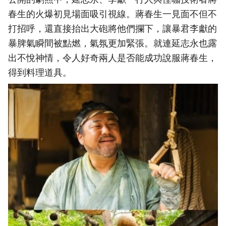
春生的火爆初見場面吸引視線。蔣春生一見面不但不
打招呼，還直接抬出大砲將他們攔下，讓暴君李獻的
暴脾氣瞬間被點燃，氣氛更加緊張。就連延志永也露
出不悅神情，令人好奇兩人是否能成功說服蔣春生，
得到料理道具。