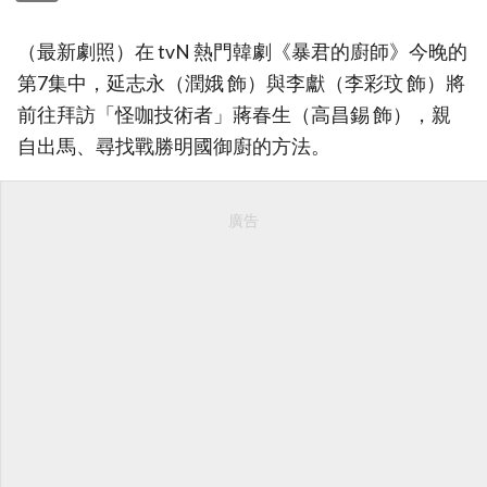
（最新劇照）在 tvN 熱門韓劇《暴君的廚師》今晚的
第7集中，延志永（潤娥 飾）與李獻（李彩玟 飾）將
前往拜訪「怪咖技術者」蔣春生（高昌錫 飾），親
自出馬、尋找戰勝明國御廚的方法。
廣告