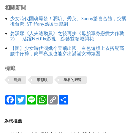
相關新聞
少女時代團魂爆發！潤娥、秀英、Sunny驚喜合體，突襲
後台緊貼Tiffany應援音樂劇
姜漢娜《人夫總動員》之後再接《母胎單身戀愛大作戰
2》 活躍Netflix影視、綜藝雙領域開花
【圖】少女時代潤娥今天飛出國！白色短版上衣搭配高
腰牛仔褲，簡單私服也能穿出滿滿女神氛圍
標籤
潤娥
李彩玟
暴君的廚師
Facebook
Twitter
Line
WhatsApp
Copy
分
Link
享
為您推薦