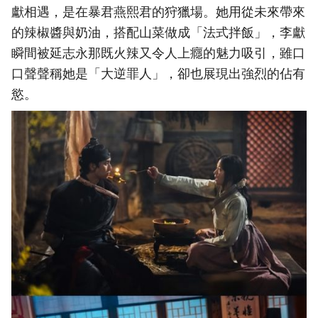
獻相遇，是在暴君燕熙君的狩獵場。她用從未來帶來
的辣椒醬與奶油，搭配山菜做成「法式拌飯」，李獻
瞬間被延志永那既火辣又令人上癮的魅力吸引，雖口
口聲聲稱她是「大逆罪人」，卻也展現出強烈的佔有
慾。