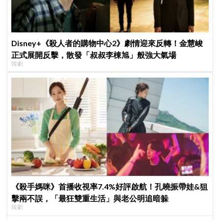
Disney+《殺人者的購物中心2》劇情迎來反轉！金慧峻
正式展開反擊，散發「叔叔李棟旭」般強大氣場
韓劇
《殺手媽咪》首播收視率7.4%好評啟航！孔曉振帶娃&狙
擊兩不誤，「最狂雙重生活」與老公明追暗躲
韓劇