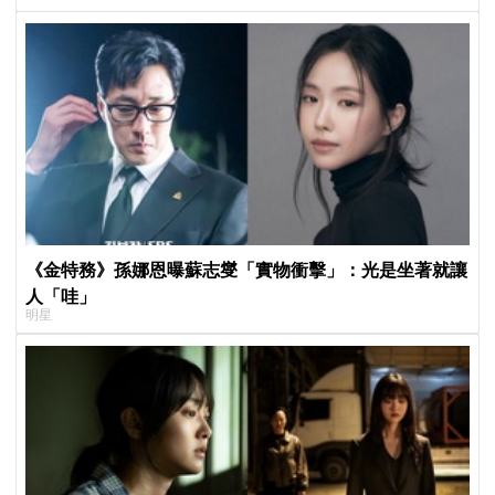
《金特務》孫娜恩曝蘇志燮「實物衝擊」：光是坐著就讓
人「哇」
明星