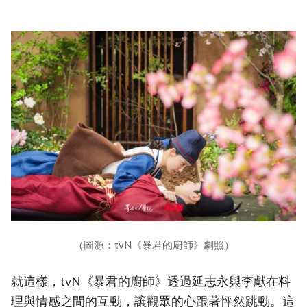
（圖源：tvN《暴君的廚師》劇照）
就這樣，tvN《暴君的廚師》透過延志永與李獻在料
理與情感之間的互動，讓觀眾的心跟著怦然跳動。這