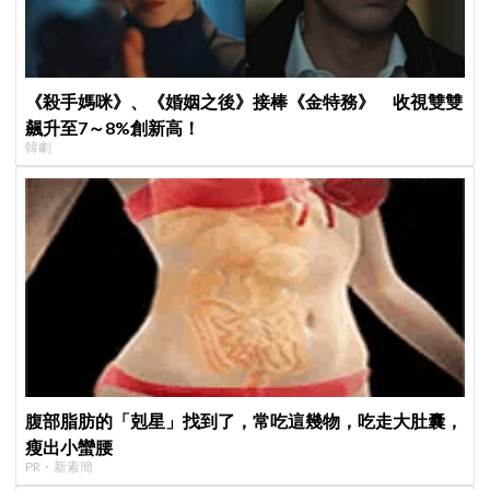
《殺手媽咪》、《婚姻之後》接棒《金特務》 收視雙雙
飆升至7～8%創新高！
韓劇
腹部脂肪的「剋星」找到了，常吃這幾物，吃走大肚囊，
瘦出小蠻腰
PR・新素簡