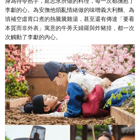
身為待令熟手，延志永所做的料理，每一次都撫慰了
李獻的心。為安撫他煩亂情緒做的味噌義大利麵、為
填補空虛胃口煮的熱騰騰雞湯，甚至還有傳達「要看
本質而非外表」寓意的牛蒡天婦羅與炸豬排，都一次
次觸動了李獻的內心。