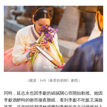
（圖源：tvN《暴君的廚師》劇照）
同時，延志永也因李獻的細膩關心而開始動搖。她因
李獻酒醉時的吻而徹夜難眠，看到李獻不吃飯又滿臉
落寞，這些細節都讓她感覺到李獻的存在已慢慢融入