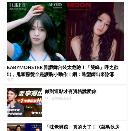
BABYMONSTER 雅譞舞台裝太危險！「雙峰」呼之欲
出，甩頭撥髮全是護胸小動作！網：造型師出來謝罪
明星
做到這點才有資格說愛你
PR・台灣癌症基金會
「味覺男孩」真的火了！《菜鳥伙房