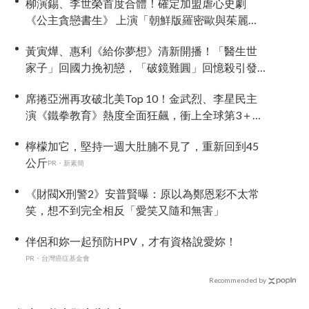
柳演錫、李世榮首度合體！確定加盟虐心史劇
《公主貪戀書生》 上演「朝鮮版羅密歐與茱麗
葉」
黃寅燁、惠利《給你夢想》清新開播！「醫生世
家子」回國力挽初戀，「破鏡難圓」回憶殺引發
全網現實共鳴
席捲亞洲再攻破北美Top 10！金武烈、李星民主
演《鐵拳教育》熱度全面狂飆，衝上全球第3＋橫
掃25國及地區冠軍
檸檬加它，堅持一週大肚腩不見了，重新回到45
公斤
PR・新素簡
《財閥X刑警2》安普賢曝：原以為鄭恩彩不太常
笑，想不到完全相反「愛笑又隨和無害」
伴侶和妳一起預防HPV，才有資格說愛妳！
PR・台灣癌症基金會
Recommended by