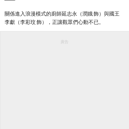
關係進入浪漫模式的廚師延志永（潤娥 飾）與國王
李獻（李彩玟 飾），正讓觀眾們心動不已。
廣告