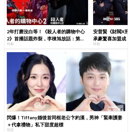
2年打磨沒白等！《殺人者的購物中心
安普賢《財閥X刑
2》首播話題炸裂，李棟旭放話：第三
承豪驚喜加盟成「
韓劇
韓劇
季找我，我就拍
曝：太有存在感決
閃爆！Tiffany婚後首同框老公卞約漢，男神「緊牽護妻
＋代拿禮物」私下甜度超標
明星