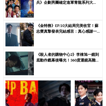
兵》企劃男團確定進軍青龍系列大
獎，7月登台火熱開唱！
《金特務》EP.10大結局完美收官！蘇
志燮真摯發表完結感言：真心感謝一
路陪伴我們到最後的觀眾
《殺人者的購物中心2》李棟旭一鏡到
底動作戲幕後曝光！360度運鏡高難度
拍攝超敬業