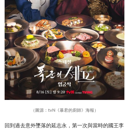
（圖源：tvN《暴君的廚師》海報）
回到過去意外墜落的延志永，第一次與當時的國王李