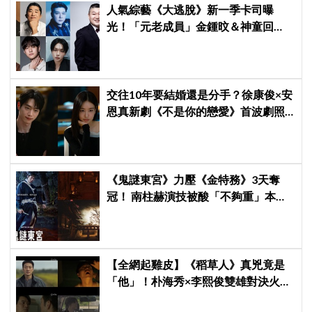
人氣綜藝《大逃脫》新一季卡司曝
光！「元老成員」金鍾旼＆神童回
歸，SEVENTEEN 勝寛驚喜加盟，姜
鎬童缺席成最大焦點
交往10年要結婚還是分手？徐康俊×安
恩真新劇《不是你的戀愛》首波劇照
曝光，9月12日首播引期待
《鬼謎東宮》力壓《金特務》3天奪
冠！ 南柱赫演技被酸「不夠重」本人
親回：刻意為之
【全網起雞皮】《稻草人》真兇竟是
「他」！朴海秀×李熙俊雙雄對決火花
四濺 網民封為「2026劇王」