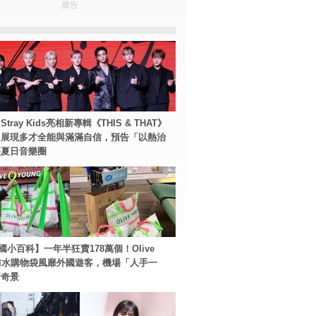
廣告
tray Kids亮相新專輯《THIS & THAT》
！展現多才全能與滿滿自信，預告「以熱治
裂夏日音樂圈
國小百科】一年半狂賣178萬個！Olive
g防水購物袋風靡外國遊客，機場「人手一
新奇景