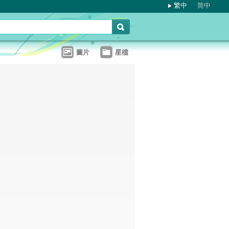
繁中
简中
圖片
星檔