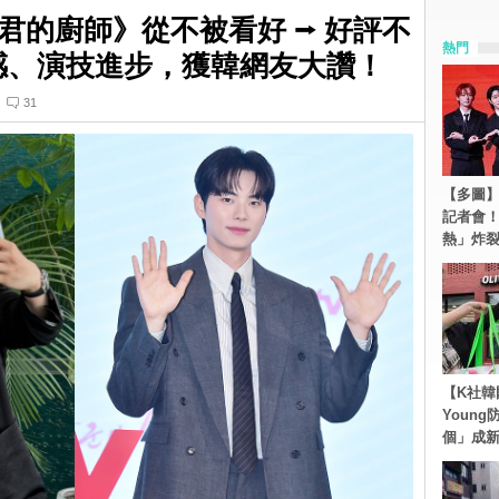
君的廚師》從不被看好 ⭢ 好評不
熱門
感、演技進步，獲韓網友大讚！
31
【多圖】S
記者會
熱」炸
【K社韓
Youn
個」成