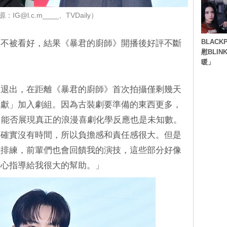
IG@l.c.m____、TVDaily）
BLACK
並不被看好，結果《暴君的廚師》開播後好評不斷
慰BLI
暖」
急退出，在距離《暴君的廚師》首次拍攝僅剩幾天
李獻」加入劇組。因為古裝劇要準備的東西更多，
，能否展現真正的浪漫喜劇化學反應也是未知數。
爲確實沒有時間，所以負擔感和責任感很大。但是
體排練，前輩們也會回饋我的演技，這些部分好像
細心指導給我很大的幫助。」