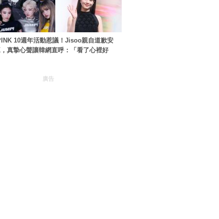
PINK 10週年活動惹議！Jisoo親自道歉安
NK，真摯心聲讓韓網直呼：「看了心裡好
廣告