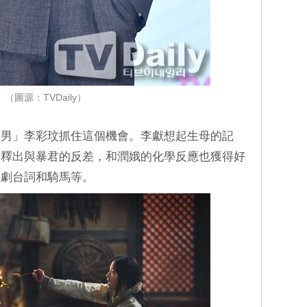
（圖源：TVDaily）
下男」李彩玟抓住這個機會。李獻想起生母的記
詮釋出與暴君的反差，和潤娥的化學反應也獲得好
裝劇台詞和騎馬等。