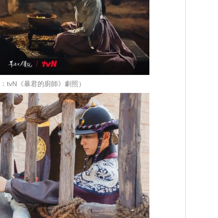
：tvN《暴君的廚師》劇照）