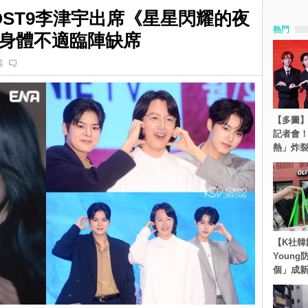
OST9李津宇出席《星星閃耀的夜
熱門
身體不適臨陣缺席
莓
【多圖】S
記者會
熱」炸
【K社韓
Youn
個」成