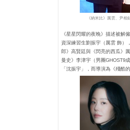
《納米比》厲雲、尹相鉉、
《星星閃耀的夜晚》描述被解僱
資深練習生劉振宇（厲雲 飾）
郎》高賢廷與《閃亮的西瓜》厲
曼史》李津宇（男團GHOST
「沈振宇」，而導演為《殘酷