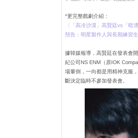
*更完整戲劇介紹：
‎〈「高冷沙漠」高賢廷vs「
預告：明星製作人與長期練習生
據韓媒報導，高賢廷在發表會開
紀公司NS ENM（原IOK C
場暈倒，一向都是用精神克服
斷決定臨時不參加發表會。