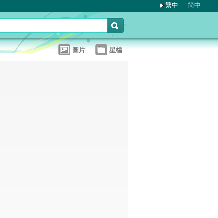
繁中
简中
圖片
星檔