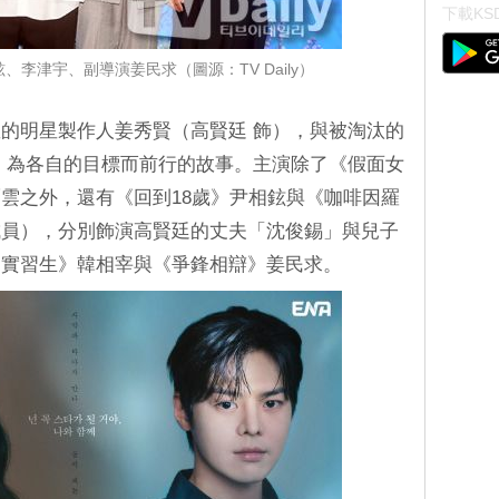
下載KSD
李津宇、副導演姜民求（圖源：TV Daily）
的明星製作人姜秀賢（高賢廷 飾），與被淘汰的
，為各自的目標而前行的故事。主演除了《假面女
雲之外，還有《回到18歲》尹相鉉與《咖啡因羅
9成員），分別飾演高賢廷的丈夫「沈俊錫」與兒子
的實習生》韓相宰與《爭鋒相辯》姜民求。