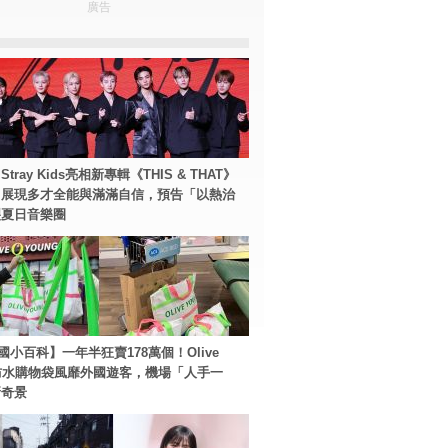
廣告
tray Kids亮相新專輯《THIS & THAT》
！展現多才全能與滿滿自信，預告「以熱治
裂夏日音樂圈
國小百科】一年半狂賣178萬個！Olive
g防水購物袋風靡外國遊客，機場「人手一
新奇景