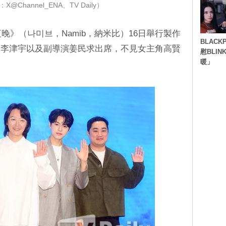
@Channel_ENA、TV Daily）
的夜晚》（나미브，Namib，納米比）16日舉行製作
BLACK
、李津宇以及副導演姜民求出席，不見女主角高賢
慰BLI
暖」