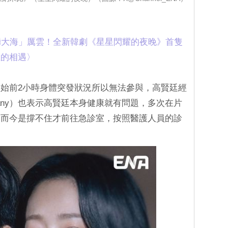
暗湧大海」厲雲！全新韓劇《星星閃耀的夜晚》首隻
的相遇‎〉
始前2小時身體突發狀況所以無法參與，高賢廷經
ompany）也表示高賢廷本身健康就有問題，多次在片
，而今是撐不住才前往急診室，按照醫護人員的診