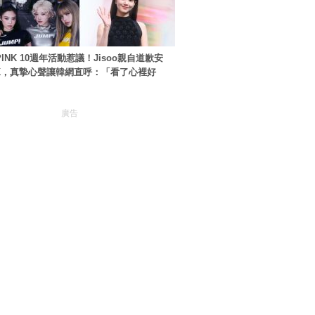
PINK 10週年活動惹議！Jisoo親自道歉安
NK，真摯心聲讓韓網直呼：「看了心裡好
廣告