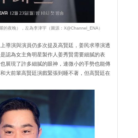
夜晚），左為李津宇（圖源：X@Channel_ENA）
會上導演與演員仍多次提及高賢廷，姜民求導演透
，是認為女主角明星製作人姜秀賢需要細膩的表
實也展現了許多細膩的眼神，連微小的手勢也能傳
要和大前輩高賢廷演戲緊張到睡不著，但高賢廷在