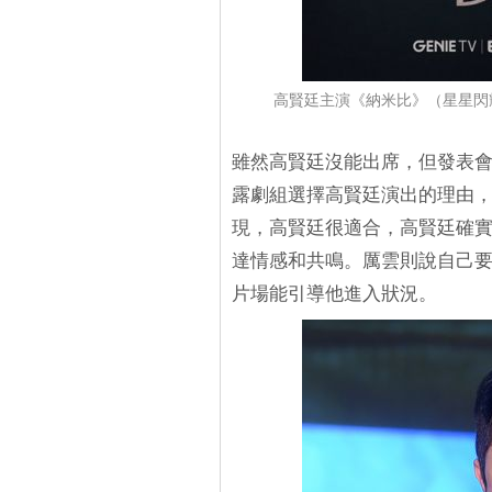
高賢廷主演《納米比》（星星閃耀的
雖然高賢廷沒能出席，但發表
露劇組選擇高賢廷演出的理由
現，高賢廷很適合，高賢廷確
達情感和共鳴。厲雲則說自己
片場能引導他進入狀況。