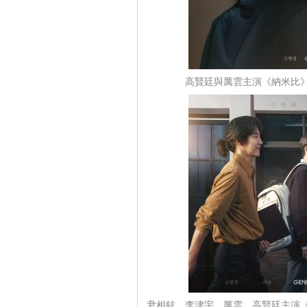
高賢廷與厲雲主演《納米比》（
尹相鉉、李津宇、厲雲、高賢廷主演《納