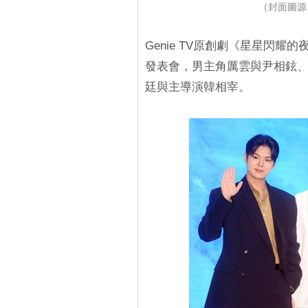
（封面圖源：X
Genie TV原創劇《星星閃耀
發表會，男主角厲雲與尹相鉉
廷與主導演韓相宰。